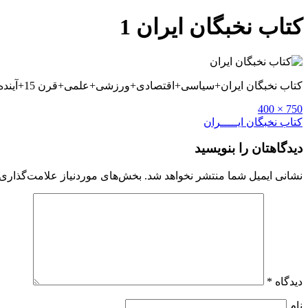
کتاب نخبگان ایران 1
کتاب نخبگان ایران+سیاسی+اقتصادی+ورزشی+علمی+قرن 15+آینده+روانشناسی+دانلود+بین دو انقلاب+علم و عمل+تصور+توسعه+خلاصه+پی دی اف pdf+نخبه+پزشکی
Full
750 × 400
size
راهبری
کتاب نخبگان ایـــــران
نوشته
دیدگاهتان را بنویسید
نشانی ایمیل شما منتشر نخواهد شد.
بخش‌های موردنیاز علامت‌گذاری 
دیدگاه
*
نام