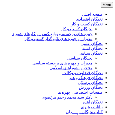
Skip
Menu
to
content
صفحه اصلی
نخبگان اقتصادی
نخبگان کسب و کار
نخبگان کسب و کار
چهره های برجسته و نوابغ کسب و کارهای شهری
مدیران و چهره های تاثیرگذار کسب و کار
نخبگان علمی
نخبگان امنیتی
نخبگان سیاسی
نخبگان سیاسی
مدیران و چهره های برجسته سیاسی
منتخبین شوراهای اسلامی
نخبگان قضاوت و وکالت
نخبگان فرهنگ و هنر
نخبگان پزشکی
نخبگان ورزش
صفحات اختصاصی چهره ها
دکتر سید محمد رحیم مرتضوی
نخبگان آینده
بیانات رهبری
کتاب نخبگان ایـــــران