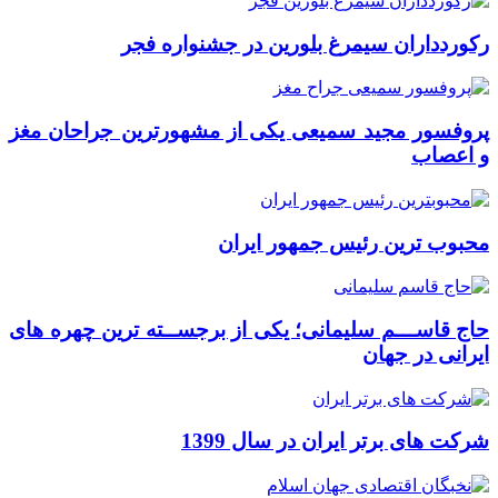
رکوردداران سیمرغ بلورین در جشنواره فجر
پروفسور مجید سمیعی یکی از مشهورترین جراحان مغز
و اعصاب
محبوب ترین رئیس جمهور ایران
حاج قاســـم سلیمانی؛ یکی از برجســته ترین چهره های
ایرانی در جهان
شرکت های برتر ایران در سال 1399