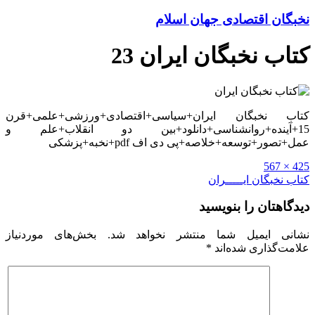
نخبگان اقتصادی جهان اسلام
کتاب نخبگان ایران 23
کتاب نخبگان ایران+سیاسی+اقتصادی+ورزشی+علمی+قرن
15+آینده+روانشناسی+دانلود+بین دو انقلاب+علم و
عمل+تصور+توسعه+خلاصه+پی دی اف pdf+نخبه+پزشکی
Full
425 × 567
size
راهبری
کتاب نخبگان ایـــــران
نوشته
دیدگاهتان را بنویسید
نشانی ایمیل شما منتشر نخواهد شد.
بخش‌های موردنیاز
علامت‌گذاری شده‌اند
*