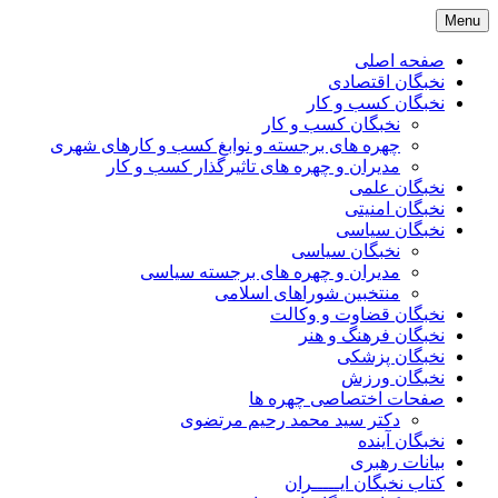
Skip
Menu
to
content
صفحه اصلی
نخبگان اقتصادی
نخبگان کسب و کار
نخبگان کسب و کار
چهره های برجسته و نوابغ کسب و کارهای شهری
مدیران و چهره های تاثیرگذار کسب و کار
نخبگان علمی
نخبگان امنیتی
نخبگان سیاسی
نخبگان سیاسی
مدیران و چهره های برجسته سیاسی
منتخبین شوراهای اسلامی
نخبگان قضاوت و وکالت
نخبگان فرهنگ و هنر
نخبگان پزشکی
نخبگان ورزش
صفحات اختصاصی چهره ها
دکتر سید محمد رحیم مرتضوی
نخبگان آینده
بیانات رهبری
کتاب نخبگان ایـــــران