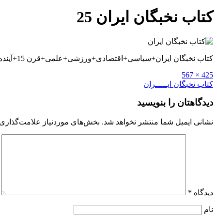
کتاب نخبگان ایران 25
کتاب نخبگان ایران+سیاسی+اقتصادی+ورزشی+علمی+قرن 15+آینده+روانشناسی+دانلود+بین دو انقلاب+علم و عمل+تصور+توسعه+خلاصه+پی دی اف pdf+نخبه+پزشکی
Full
425 × 567
size
راهبری
کتاب نخبگان ایـــــران
نوشته
دیدگاهتان را بنویسید
نشانی ایمیل شما منتشر نخواهد شد.
بخش‌های موردنیاز علامت‌گذاری 
دیدگاه
*
نام