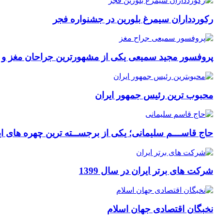
رکوردداران سیمرغ بلورین در جشنواره فجر
پروفسور مجید سمیعی یکی از مشهورترین جراحان مغز و
محبوب ترین رئیس جمهور ایران
حاج قاســـم سلیمانی؛ یکی از برجســته ترین چهره های ای
شرکت های برتر ایران در سال 1399
نخبگان اقتصادی جهان اسلام