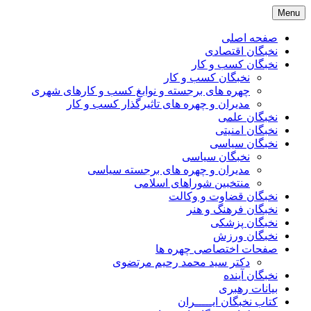
Skip
Menu
to
content
صفحه اصلی
نخبگان اقتصادی
نخبگان کسب و کار
نخبگان کسب و کار
چهره های برجسته و نوابغ کسب و کارهای شهری
مدیران و چهره های تاثیرگذار کسب و کار
نخبگان علمی
نخبگان امنیتی
نخبگان سیاسی
نخبگان سیاسی
مدیران و چهره های برجسته سیاسی
منتخبین شوراهای اسلامی
نخبگان قضاوت و وکالت
نخبگان فرهنگ و هنر
نخبگان پزشکی
نخبگان ورزش
صفحات اختصاصی چهره ها
دکتر سید محمد رحیم مرتضوی
نخبگان آینده
بیانات رهبری
کتاب نخبگان ایـــــران