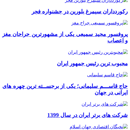
رکوردداران سیمرغ بلورین در جشنواره فجر
پروفسور مجید سمیعی یکی از مشهورترین جراحان مغز
و اعصاب
محبوب ترین رئیس جمهور ایران
حاج قاســـم سلیمانی؛ یکی از برجســته ترین چهره های
ایرانی در جهان
شرکت های برتر ایران در سال 1399