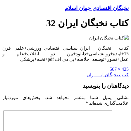
نخبگان اقتصادی جهان اسلام
کتاب نخبگان ایران 32
کتاب نخبگان ایران+سیاسی+اقتصادی+ورزشی+علمی+قرن
15+آینده+روانشناسی+دانلود+بین دو انقلاب+علم و
عمل+تصور+توسعه+خلاصه+پی دی اف pdf+نخبه+پزشکی
Full
425 × 567
size
راهبری
کتاب نخبگان ایـــــران
نوشته
دیدگاهتان را بنویسید
نشانی ایمیل شما منتشر نخواهد شد.
بخش‌های موردنیاز
علامت‌گذاری شده‌اند
*