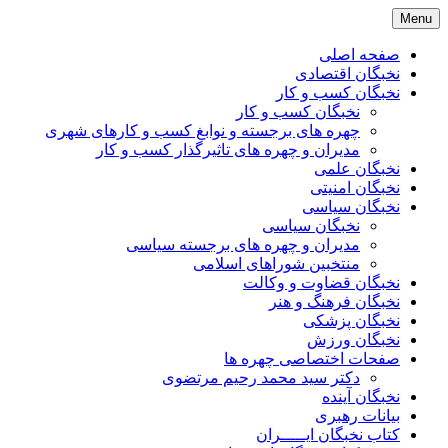
Skip
Menu
to
content
صفحه اصلی
نخبگان اقتصادی
نخبگان کسب و کار
نخبگان کسب و کار
چهره های برجسته و نوابغ کسب و کارهای شهری
مدیران و چهره های تاثیرگذار کسب و کار
نخبگان علمی
نخبگان امنیتی
نخبگان سیاسی
نخبگان سیاسی
مدیران و چهره های برجسته سیاسی
منتخبین شوراهای اسلامی
نخبگان قضاوت و وکالت
نخبگان فرهنگ و هنر
نخبگان پزشکی
نخبگان ورزش
صفحات اختصاصی چهره ها
دکتر سید محمد رحیم مرتضوی
نخبگان آینده
بیانات رهبری
کتاب نخبگان ایـــــران