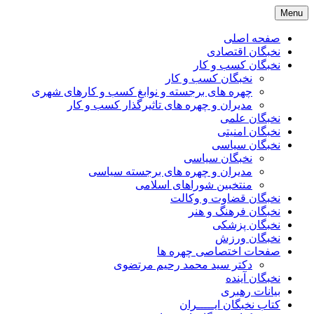
Skip
Menu
to
content
صفحه اصلی
نخبگان اقتصادی
نخبگان کسب و کار
نخبگان کسب و کار
چهره های برجسته و نوابغ کسب و کارهای شهری
مدیران و چهره های تاثیرگذار کسب و کار
نخبگان علمی
نخبگان امنیتی
نخبگان سیاسی
نخبگان سیاسی
مدیران و چهره های برجسته سیاسی
منتخبین شوراهای اسلامی
نخبگان قضاوت و وکالت
نخبگان فرهنگ و هنر
نخبگان پزشکی
نخبگان ورزش
صفحات اختصاصی چهره ها
دکتر سید محمد رحیم مرتضوی
نخبگان آینده
بیانات رهبری
کتاب نخبگان ایـــــران