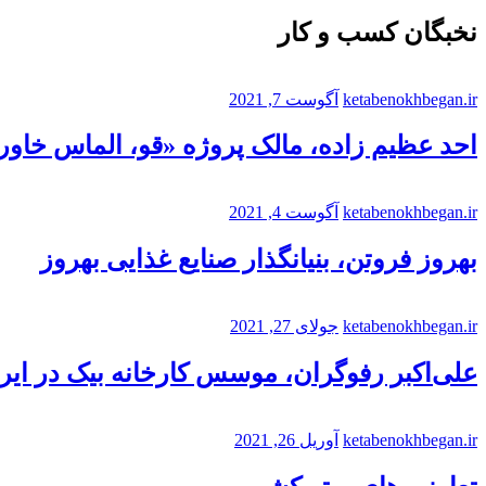
نخبگان کسب و کار
ketabenokhbegan.ir
آگوست 7, 2021
احد عظیم زاده، مالک پروژه «قو، الماس خاورم
ketabenokhbegan.ir
آگوست 4, 2021
بهروز فروتن، بنیانگذار صنایع غذایی بهروز
ketabenokhbegan.ir
جولای 27, 2021
علی‌اکبر رفوگران، موسس کارخانه بیک در ایر
ketabenokhbegan.ir
آوریل 26, 2021