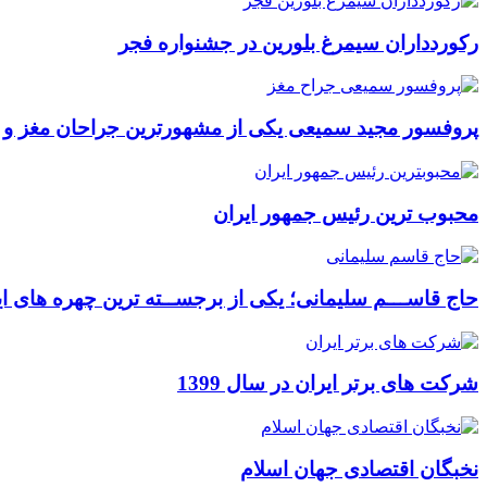
رکوردداران سیمرغ بلورین در جشنواره فجر
پروفسور مجید سمیعی یکی از مشهورترین جراحان مغز و
محبوب ترین رئیس جمهور ایران
حاج قاســـم سلیمانی؛ یکی از برجســته ترین چهره های ای
شرکت های برتر ایران در سال 1399
نخبگان اقتصادی جهان اسلام