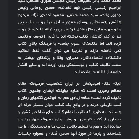
مانند محمد باقر قالیباف رئیس مجلس شورای اسلامی،سید
ابراهیم رئیسی رئیس قوه قضائیه، حسن روحانی رئیس
جمهور وقت، سید محمد خاتمی، محمود احمدی نژاد، مرحوم
هاشمی رفسنجانی روسای جمهور سابق ایران و … سلیبریتی
ها و چهره هایی مثل عادل فردوسی پور، ترانه علیدوستی و …
نیز در کنار کارشان کتاب نوشته اند یا اثری را ترجمه و تالیف
کرده اند. اما متاسفانه عموم جامعه با فرهنگ بالای کتاب
کمی فاصله دارند و تقریبا می توان گفت فقط اساتید
دانشگاه، اقتصاددانان، مدیران، وکلا و پزشکان بیشتر به
سمت تالیف کتاب و نویسندگی روی آورده اند و
سایر اقشار
جامعه از قافله جا مانده اند
.
البته نکته امیدبخش در ایران شخصیت فرهیخته مقام
معظم رهبری است که علاوه براینکه ایشان چندین کتاب
تالیف کرده است؛ علاقه زیادی هم به خواندن کتابهای رمان و
کتب تاریخی دارند و در واقع یک کتاب خوان بسیار حرفه ای
هستند. به طوری که تقریبا تمام کتاب های شاخص کشور و
بسیاری از کتب تاریخی و رمان های معروف جهان را هم
خوانده اند و هم با تسلط بالایی کتاب ها و نویسندگان را می
شناسند و بارها در مورد آنها سخن گفته و همواره جلسات