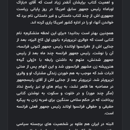
و اهمیت کتاب برایشان آنقدر زیاد است که آقای «باراک
اوباما» رئیس جمهور سابق امریکا در روز پایانی ریاست
جمهوری اش از چند کتاب داستانی و غیر داستانی نام برد که
خواندن آنها، او را در اداره کشور امریکا یاری کرده اند.
همچنین بهتر است بدانید؛ «
برای این لحظه متشکرم» نام
کتابی است که «والری تریرویلر» بانوی اول کاخ الیزه، بعد از
جدایی اش از «فرانسوا اولاند» رئیس جمهور کنونی فرانسه،
آن را نوشت. رئیس جمهور فرانسه چند ماه بعد از رئیس
جمهور شدنش، متهم به داشتن رابطه با
«
ژولی گیه»
هنرپیشه زن مشهور فرانسوی شد و این اتهام پس از مدتی
اثبات شد که موجب به هم خوردن زندگی مشترک او و والری
تریرویلر شد. تریرویلر بعد از جدایی اش از آقای رئیس
جمهور
در مصاحبه ها ظاهر نشد، به پیام های او نیز پاسخ نداد
(مگر چند مورد) و در خلوت و سکوت به نوشتن کتابی
پرداخت که در حکم سلاحی سنگین برای ضربه زدن به پیکره
حقیقی و حقوقی فرانسوا اولاند رئیس جمهور فعلی فرانسه
است.
البته در ایران هم علاوه بر شخصیت های برجسته سیاسی