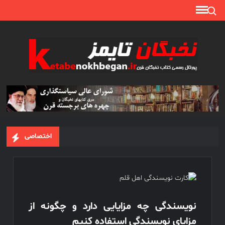
Search for:
Ski
t
conten
نخبگا
نخبگان
تایمز/
کتاب
نخبگان
+ پورتال
رسمی
اختصاصی
کتاب
نخبگان
ایران –
کتاب
نخبگان
اقتصادی
نویسندگی چه مزایایی دارد و چگونه از
ایران –
مزایای نویسندگی استفاده کنیم
کتاب