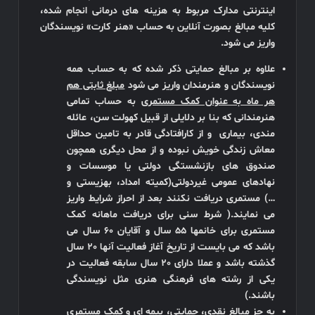
اینترنتی مدارک مربوط به هزینه های درمانی انجام شده،
کلیه مبالغ بصورت آنلاین به حساب «هنر کارت» نویسندگان
واریز می شود.
علاوه بر مبالغ حمایتی ذکر شده که به حساب همه
نویسندگان و هنرمندان واریز می شود
مبلغ ثابتی هم
هر ماه به عنوان کمک مستمری
به حساب تمامی
هنرمندانی که بنا بر دلایلی از قبیل کهولت سن، عائله
مندی، بیماری و از کارافتادگی قادر به تامین حداقل
معاش زندگی خویش نبوده و از محل دیگری همچون
صندوق های بازنشستگی دولتی یا موسسات و
نهادهای عمومی غیردولتی(کمیته امداد، بهزیستی و
…) مستمری دریافت نکنند بعد از احراز شرایط واریز
می نمایند.( شرط سنی برای دریافت ماهانه کمک
مستمری برای خانمها 55 سال و آقایان 60 سال می
باشد که می بایست از تاریخ آغاز فعالیت آنها 20 سال
گذشته باشد و عملا دارای 20 سال سابقه فعالیت در
یکی از رشته های فرهنگی هنری مثل نویسندگی
باشند.)
به جز مبالغ نقدی، حمایتی، بیمه ای و کمک مستمری