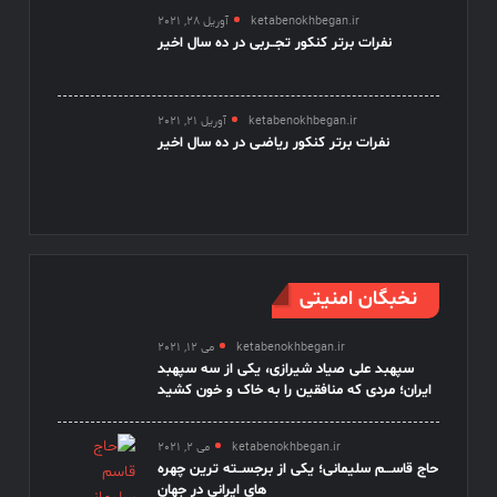
ketabenokhbegan.ir
آوریل 28, 2021
نفرات برتر کنکور تجــربی در ده سال اخیر
ketabenokhbegan.ir
آوریل 21, 2021
نفرات برتر کنکور ریاضـی در ده سال اخیر
نخبگان امنیتی
ketabenokhbegan.ir
می 12, 2021
سپهبد علی صیاد شیرازی، یکی از سه سپهبد
ایران؛ مردی که منافقین را به خاک و خون کشید
ketabenokhbegan.ir
می 2, 2021
حاج قاســـم سلیمانی؛ یکی از برجســته ترین چهره
های ایرانی در جهان