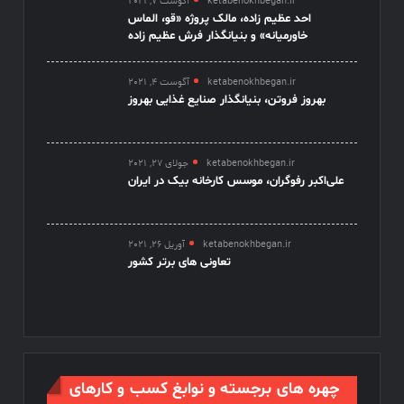
ketabenokhbegan.ir
آگوست 7, 2021
احد عظیم زاده، مالک پروژه «قو، الماس
خاورمیانه» و بنیانگذار فرش عظیم زاده
ketabenokhbegan.ir
آگوست 4, 2021
بهروز فروتن، بنیانگذار صنایع غذایی بهروز
ketabenokhbegan.ir
جولای 27, 2021
علی‌اکبر رفوگران، موسس کارخانه بیک در ایران
ketabenokhbegan.ir
آوریل 26, 2021
تعاونی های برتر کشور
چهره های برجسته و نوابغ کسب و کارهای