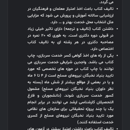
می گردد.
تالیف کتاب باعث اخذ امتیاز معلمان و فرهنگیان در
ارزشیابی سالانه آموزش و پرورش می شود که مزایایی
مثل انتخاب محل خدمت بهتر و … دارد.
داشتن کتاب (تالیف و ترجمه) دارای تاثیر خیلی زیاد
در قبولی دوره دکتری است. به طوری که 20 نمره در
مصاحبه دکتری در هر رشته ای به تالیف کتاب
اختصاص دارد.
یکی از راه های اخذ گواهی کسر خدمت سربازی، چاپ
کتاب می باشد. واجدین شرایطی خدمت سربازی می
توانند با چاپ کتاب در حوزه های تخصصی که مورد
تایید بنیاد نخبگان نیروهای مسلح است از 4 تا 6 ماه
و یا در بعضی از مواقع بیشتر از شش ماه (بسته به
نظر داوران بنیاد نخبگان نیروهای مسلح) مشمول
کسور خدمت سربازی شوند. (دانشجویان و فارغ
التحصیلان کارشناسی ارشد می توانند در برابر انجام
یک یا چند پروژه تحقیقاتی برای سازمان های نظامی
مورد تایید بنیاد نخبگان نیروهای مسلح از کسری
خدمت استفاده کنند.)
تالیف کتاب باعث داشتن امتیاز بیشتر در آزمون های