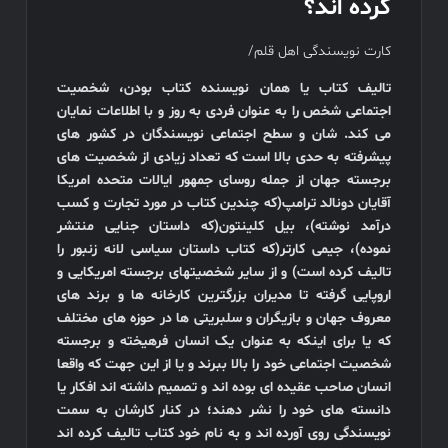
کرده اند؟
کارت نویسندگی اهل قلم/
تالیف کتاب یا همان نویسنده کتاب بودن، شخصیت
اجتماعی شخص را به عنوان فردی به روز و با اطلاعات نمایان
می کند. شان و سطح اجتماعی نویسندگان در کشور های
پیشرفته به حدی بالا است که تعداد زیادی از شخصیت های
برجسته جهان از جمله روسای جمهور ایالات متحده امریکا
آقایان دونالد ترامپ(که چندین کتاب در مورد تجارت و کسب
درآمد نوشته)، بیل کلینتون(که داستان جنایی منتشر
نموده)، جیمی کارتر(که کتاب داستان سیاسی لانه زنبور را
تالیف کرده است) و از سایر شخصیتهای برجسته امریکایی و
اروپایی گرفته تا مدیران بزرگترین کارخانه ها و برند های
معروف جهان و بازیگران و سلبریتی ها در حوزه های مختلف
که یا برای اینکه به عنوان یک انسان فرهیخته و برجسته
شخصیت اجتماعی خود را بالا ببرند و یا از این جهت که واقعا
انسان صاحب عقیده ای بوده اند و تصمیم داشته اند افکار یا
دانسته های خود را نشر دهند؛ در کنار کارشان به سمت
نویسندگی روی آورده اند و به نام خود کتاب تالیف کرده اند