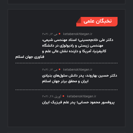
نخبگان علمی
ketabenokhbegan.ir
می 12, 2021
دکتر علی خادم‌حسینی؛ استاد مهندسی شیمی،
مهندسی زیستی و رادیولوژی در دانشگاه
کالیفرنیا، آمریکا و دارنده نشان عالی علم و
فناوری جهان اسلام
ketabenokhbegan.ir
می 12, 2021
دکتر حسین بهاروند، پدر دانش سلول‌های بنیادی
ایران و محقق برتر جهان اسلام
ketabenokhbegan.ir
آوریل 28, 2021
پروفسور محمود حسـابی؛ پدر علم فیـزیک ایران