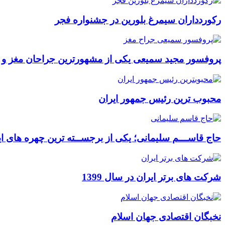
رکوردداران سیمرغ بلورین در جشنواره فجر
پروفسور مجید سمیعی یکی از مشهورترین جراحان مغز و
محبوب ترین رئیس جمهور ایران
حاج قاســـم سلیمانی؛ یکی از برجســته ترین چهره های ای
شرکت های برتر ایران در سال 1399
نخبگان اقتصادی جهان اسلام