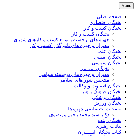
Skip
Menu
to
content
صفحه اصلی
نخبگان اقتصادی
نخبگان کسب و کار
نخبگان کسب و کار
چهره های برجسته و نوابغ کسب و کارهای شهری
مدیران و چهره های تاثیرگذار کسب و کار
نخبگان علمی
نخبگان امنیتی
نخبگان سیاسی
نخبگان سیاسی
مدیران و چهره های برجسته سیاسی
منتخبین شوراهای اسلامی
نخبگان قضاوت و وکالت
نخبگان فرهنگ و هنر
نخبگان پزشکی
نخبگان ورزش
صفحات اختصاصی چهره ها
دکتر سید محمد رحیم مرتضوی
نخبگان آینده
بیانات رهبری
کتاب نخبگان ایـــــران