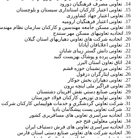
تعاونی مصرف فرهنگیان دورود
تعاونی اعتبار کارکنان استانداری سیستان و بلوچستان
تعاونی اعتبار جهاد کشاورزی
تعاونی اعتبار فرهنگیان ارومیه
تعاونی مسکن جامعه مهندسین و کارکنان سازمان نظام مهندس
اتحادیه تعاونیهای مسکن مهر سنندج
اتحادیه شركت هاي تعاوني دهیاریهاي استان گیلان
تعاونی اعلابافان آپادانا
تعاونی دانش گستر زیبای شایان
تعاونی پرده و پوشاک بهزیست گنبد
اتاق تعاون استان البرز
تعاونی مرزنشینان حوزه قشم
تعاونی ایثارگران دزفول
تعاونی دهیاران بخش جوکار
تعاونی فراگیر ملی اینچه برون
تعاونی صنایع دستي نقش آفرینان دشتستان
تعاونی تولیدی توزیعی کارکنان فولاد خوزستان
شركت تعاوني گردشگري و خدمات هواپیمایي كاركنان شركت ای
شرکت تعاونی پست پیشگامان بادپا
اتحادیه سراسری تعاونی های مسافربری کشور
تعاونی معلولین فتح جم
اتحادیه سراسری تعاونی های فرش دستباف ایران
اتحادیه شرکت های تعاونی صنایع دستی استان فارس