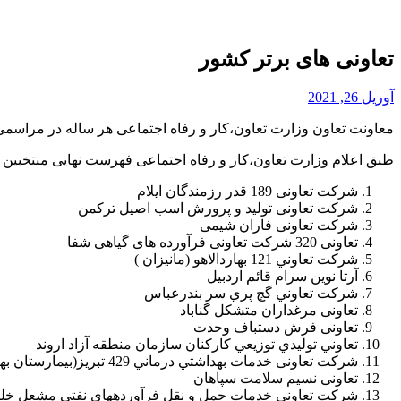
تعاونی های برتر کشور
آوریل 26, 2021
معاونت تعاون وزارت تعاون،کار و رفاه اجتماعی هر ساله در مراسمی 
طبق اعلام وزارت تعاون،کار و رفاه اجتماعی فهرست نهایی منتخبین 
شرکت تعاونی 189 قدر رزمندگان ایلام
شرکت تعاونی تولید و پرورش اسب اصیل ترکمن
شرکت تعاونی فاران شیمی
تعاونی 320 شرکت تعاونی فرآورده های گیاهی شفا
شرکت تعاوني 121 بهاردالاهو (مانیزان )
آرتا نوین سرام قائم اردبیل
شركت تعاوني گچ پري سر بندرعباس
تعاونی مرغداران متشکل گناباد
تعاونی فرش دستباف وحدت
تعاوني تولیدي توزیعي كاركنان سازمان منطقه آزاد اروند
شركت تعاونی خدمات بهداشتي درماني 429 تبریز(بیمارستان بهبود)
تعاونی نسیم سلامت سپاهان
شرکت تعاونی خدمات حمل و نقل فرآوردههای نفتی مشعل خل