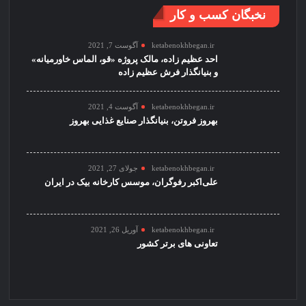
نخبگان کسب و کار
ketabenokhbegan.ir
آگوست 7, 2021
احد عظیم زاده، مالک پروژه «قو، الماس خاورمیانه»
و بنیانگذار فرش عظیم زاده
ketabenokhbegan.ir
آگوست 4, 2021
بهروز فروتن، بنیانگذار صنایع غذایی بهروز
ketabenokhbegan.ir
جولای 27, 2021
علی‌اکبر رفوگران، موسس کارخانه بیک در ایران
ketabenokhbegan.ir
آوریل 26, 2021
تعاونی های برتر کشور