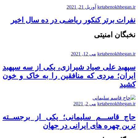
ketabenokhbegan.ir
آوریل 21, 2021
نفرات برتر کنکور ریاضـی در ده سال اخیر
نخبگان امنیتی
ketabenokhbegan.ir
می 12, 2021
سپهبد علی صیاد شیرازی، یکی از سه سپهبد
ایران؛ مردی که منافقین را به خاک و خون
کشید
ketabenokhbegan.ir
می 2, 2021
حاج قاســـم سلیمانی؛ یکی از برجســته
ترین چهره های ایرانی در جهان