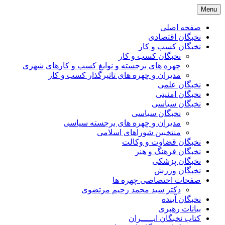
Skip
Menu
to
content
صفحه اصلی
نخبگان اقتصادی
نخبگان کسب و کار
نخبگان کسب و کار
چهره های برجسته و نوابغ کسب و کارهای شهری
مدیران و چهره های تاثیرگذار کسب و کار
نخبگان علمی
نخبگان امنیتی
نخبگان سیاسی
نخبگان سیاسی
مدیران و چهره های برجسته سیاسی
منتخبین شوراهای اسلامی
نخبگان قضاوت و وکالت
نخبگان فرهنگ و هنر
نخبگان پزشکی
نخبگان ورزش
صفحات اختصاصی چهره ها
دکتر سید محمد رحیم مرتضوی
نخبگان آینده
بیانات رهبری
کتاب نخبگان ایـــــران