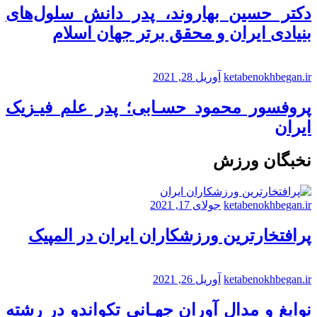
دکتر حسین بهاروند، پدر دانش سلول‌های
بنیادی ایران و محقق برتر جهان اسلام
ketabenokhbegan.ir
آوریل 28, 2021
پروفسور محمود حسـابی؛ پدر علم فیـزیک
ایران
نخبگان ورزش
ketabenokhbegan.ir
جولای 17, 2021
پرافتخارترین ورزشکاران ایران در المپیک
ketabenokhbegan.ir
آوریل 26, 2021
نوابغ و مدال آوران جهـانی تکواندو در رشته