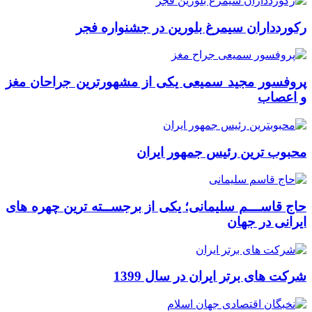
رکوردداران سیمرغ بلورین در جشنواره فجر
پروفسور مجید سمیعی یکی از مشهورترین جراحان مغز
و اعصاب
محبوب ترین رئیس جمهور ایران
حاج قاســـم سلیمانی؛ یکی از برجســته ترین چهره های
ایرانی در جهان
شرکت های برتر ایران در سال 1399