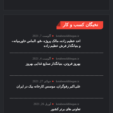
نخبگان کسب و کار
ketabenokhbegan.ir
آگوست 7, 2021
احد عظیم زاده، مالک پروژه «قو، الماس خاورمیانه»
و بنیانگذار فرش عظیم زاده
ketabenokhbegan.ir
آگوست 4, 2021
بهروز فروتن، بنیانگذار صنایع غذایی بهروز
ketabenokhbegan.ir
جولای 27, 2021
علی‌اکبر رفوگران، موسس کارخانه بیک در ایران
ketabenokhbegan.ir
آوریل 26, 2021
تعاونی های برتر کشور