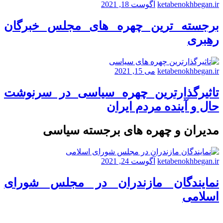
ketabenokhbegan.ir
آگوست 18, 2021
برجسته ترین چهره های مجلس خبرگان
رهبری
ketabenokhbegan.ir
می 15, 2021
تاثیرگذارترین چهره سیاسی در سرنوشت
حال و آینده مردم ایران
مدیران و چهره های برجسته سیاسی
ketabenokhbegan.ir
آگوست 24, 2021
نمایندگان مازندران در مجلس شورای
اسلامی