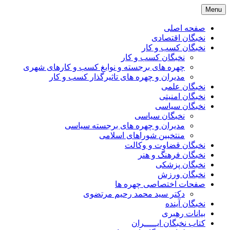
Skip
Menu
to
content
صفحه اصلی
نخبگان اقتصادی
نخبگان کسب و کار
نخبگان کسب و کار
چهره های برجسته و نوابغ کسب و کارهای شهری
مدیران و چهره های تاثیرگذار کسب و کار
نخبگان علمی
نخبگان امنیتی
نخبگان سیاسی
نخبگان سیاسی
مدیران و چهره های برجسته سیاسی
منتخبین شوراهای اسلامی
نخبگان قضاوت و وکالت
نخبگان فرهنگ و هنر
نخبگان پزشکی
نخبگان ورزش
صفحات اختصاصی چهره ها
دکتر سید محمد رحیم مرتضوی
نخبگان آینده
بیانات رهبری
کتاب نخبگان ایـــــران