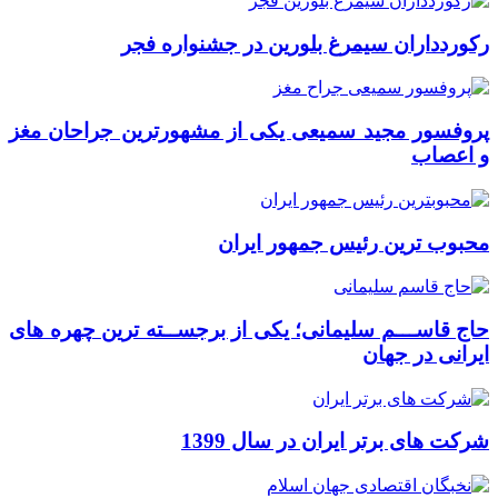
رکوردداران سیمرغ بلورین در جشنواره فجر
پروفسور مجید سمیعی یکی از مشهورترین جراحان مغز
و اعصاب
محبوب ترین رئیس جمهور ایران
حاج قاســـم سلیمانی؛ یکی از برجســته ترین چهره های
ایرانی در جهان
شرکت های برتر ایران در سال 1399