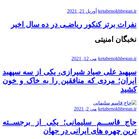
ketabenokhbegan.ir
آوریل 21, 2021
نفرات برتر کنکور ریاضـی در ده سال اخیر
نخبگان امنیتی
ketabenokhbegan.ir
می 12, 2021
سپهبد علی صیاد شیرازی، یکی از سه سپهبد
ایران؛ مردی که منافقین را به خاک و خون
کشید
ketabenokhbegan.ir
می 2, 2021
حاج قاســـم سلیمانی؛ یکی از برجســته
ترین چهره های ایرانی در جهان