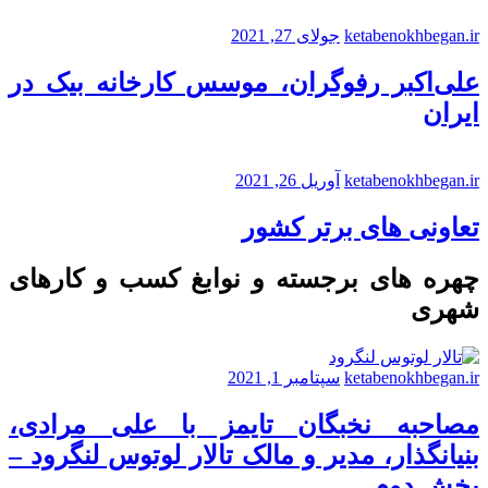
ketabenokhbegan.ir
جولای 27, 2021
علی‌اکبر رفوگران، موسس کارخانه بیک در
ایران
ketabenokhbegan.ir
آوریل 26, 2021
تعاونی های برتر کشور
چهره های برجسته و نوابغ کسب و کارهای
شهری
ketabenokhbegan.ir
سپتامبر 1, 2021
مصاحبه نخبگان تایمز با علی مرادی،
بنیانگذار، مدیر و مالک تالار لوتوس لنگرود –
بخش دوم