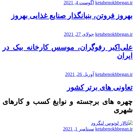
ketabenokhbegan.ir
آگوست 4, 2021
بهروز فروتن، بنیانگذار صنایع غذایی بهروز
ketabenokhbegan.ir
جولای 27, 2021
علی‌اکبر رفوگران، موسس کارخانه بیک در
ایران
ketabenokhbegan.ir
آوریل 26, 2021
تعاونی های برتر کشور
چهره های برجسته و نوابغ کسب و کارهای
شهری
ketabenokhbegan.ir
سپتامبر 1, 2021