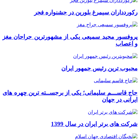
رکوردداران سیمرغ بلورین در جشنواره فجر
پروفسور مجید سمیعی یکی از مشهورترین جراحان مغز
و اعصاب
محبوب ترین رئیس جمهور ایران
حاج قاســـم سلیمانی؛ یکی از برجســته ترین چهره های
ایرانی در جهان
شرکت های برتر ایران در سال 1399