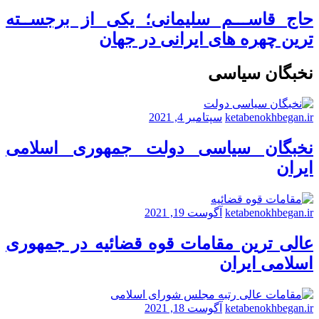
حاج قاســـم سلیمانی؛ یکی از برجســته
ترین چهره های ایرانی در جهان
نخبگان سیاسی
ketabenokhbegan.ir
سپتامبر 4, 2021
نخبگان سیاسی دولت جمهوری اسلامی
ایران
ketabenokhbegan.ir
آگوست 19, 2021
عالی ترین مقامات قوه قضائیه در جمهوری
اسلامی ایران
ketabenokhbegan.ir
آگوست 18, 2021