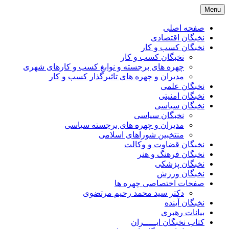
Skip
Menu
to
content
صفحه اصلی
نخبگان اقتصادی
نخبگان کسب و کار
نخبگان کسب و کار
چهره های برجسته و نوابغ کسب و کارهای شهری
مدیران و چهره های تاثیرگذار کسب و کار
نخبگان علمی
نخبگان امنیتی
نخبگان سیاسی
نخبگان سیاسی
مدیران و چهره های برجسته سیاسی
منتخبین شوراهای اسلامی
نخبگان قضاوت و وکالت
نخبگان فرهنگ و هنر
نخبگان پزشکی
نخبگان ورزش
صفحات اختصاصی چهره ها
دکتر سید محمد رحیم مرتضوی
نخبگان آینده
بیانات رهبری
کتاب نخبگان ایـــــران