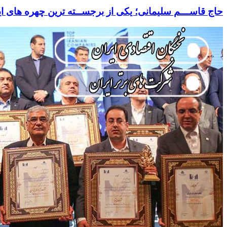
حاج قاســـم سلیمانی؛ یکی از برجســته ترین چهره های ای