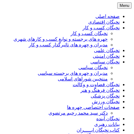
Skip
Menu
to
content
صفحه اصلی
نخبگان اقتصادی
نخبگان کسب و کار
نخبگان کسب و کار
چهره های برجسته و نوابغ کسب و کارهای شهری
مدیران و چهره های تاثیرگذار کسب و کار
نخبگان علمی
نخبگان امنیتی
نخبگان سیاسی
نخبگان سیاسی
مدیران و چهره های برجسته سیاسی
منتخبین شوراهای اسلامی
نخبگان قضاوت و وکالت
نخبگان فرهنگ و هنر
نخبگان پزشکی
نخبگان ورزش
صفحات اختصاصی چهره ها
دکتر سید محمد رحیم مرتضوی
نخبگان آینده
بیانات رهبری
کتاب نخبگان ایـــــران