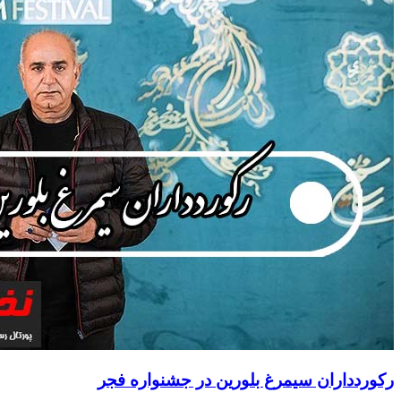
رکوردداران سیمرغ بلورین در جشنواره فجر