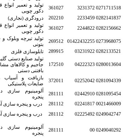
تولید و تعمیر انواع 
361027
3231372
0271711518
دکور چوبی
202210
2233459
0282141837
درودگری (نجاری)
تولید و تعمیر انواع 
361027
2244822
0282156662
دکور چوبی
تولید تیرچه وبلوک و
269512
01422432255
0273968075
بتونی
289915
03231922
0282133521
تابلوسازی فلزی
تولید صنایع دستی گلیم
172510
04222323
0280013604
جاجیم و کالاهای مشاب
بافتنی دستی
بازیافت و آسیاب م
372011
02252042
0281094339
ضایعات پلاستیکی
آلومینیوم سازی 
281111
02442910
0281095454
پنجره
281112
02241817
0021466009
درب و پنجره سازی آ
0249042747
02225492
281112
درب و پنجره سازی آ
آلومینیوم سازی 
281111
00
0249040292
پنجره