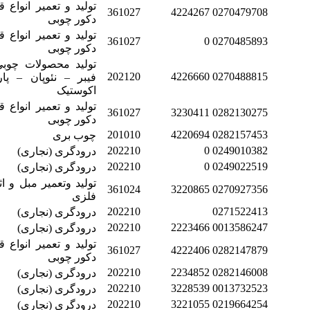
تولید و تعمیر انواع 
361027
4224267
0270479708
دکور چوبی
تولید و تعمیر انواع 
361027
0
0270485893
دکور چوبی
تولید محصولات چوبی
202120
4226660
0270488815
فیبر – نئوپان – پا
اکوستیک
تولید و تعمیر انواع 
361027
3230411
0282130275
دکور چوبی
201010
4220694
0282157453
چوب بری
202210
0
0249010382
درودگری (نجاری)
202210
0
0249022519
درودگری (نجاری)
تولید وتعمیر مبل و اث
361024
3220865
0270927356
فلزی
202210
0271522413
درودگری (نجاری)
202210
2223466
0013586247
درودگری (نجاری)
تولید و تعمیر انواع 
361027
4222406
0282147879
دکور چوبی
202210
2234852
0282146008
درودگری (نجاری)
202210
3228539
0013732523
درودگری (نجاری)
202210
3221055
0219664254
درودگری (نجاری)