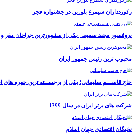
رکوردداران سیمرغ بلورین در جشنواره فجر
پروفسور مجید سمیعی یکی از مشهورترین جراحان مغز و
محبوب ترین رئیس جمهور ایران
حاج قاســـم سلیمانی؛ یکی از برجســته ترین چهره های ای
شرکت های برتر ایران در سال 1399
نخبگان اقتصادی جهان اسلام