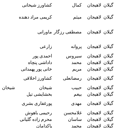
گیلان
لاهیجان
کمال
کشاورز شیخانی
گیلان
لاهیجان
میثم
کریمی مراد دهنده
گیلان
لاهیجان
مصطفی رزگار
ماورانی
گیلان
لاهیجان
پروانه
زارعی
گیلان
لاهیجان
سیروس
احمدی پور
گیلان
لاهیجان
محمد
داداشی پنچاه
گیلان
لاهیجان
مریم
خانی پور پهمدانی
گیلان
لاهیجان
رمضانعلی
کشاورز اخلاقی
گیلان
لاهیجان
حبیب
شیخان
شیخان
گیلان
لاهیجان
بیغم
بخشایشی تیل
گیلان
لاهیجان
مهدی
پورغفاری بشری
گیلان
لاهیجان
غلامحسن
رحیمی باهوش
گیلان
لاهیجان
ساسان
محرم زاده گلیانی
گیلان
لاهیجان
محمد
پاکدامان