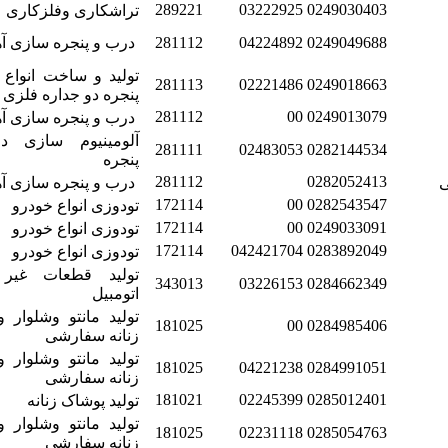
289221
03222925
0249030403
تراشکاری وفلزکاری
0249049688
04224892
281112
درب و پنجره سازی آ
تولید و ساخت انواع
281113
02221486
0249018663
پنجره دو جداره فلزی
281112
00
0249013079
درب و پنجره سازی آ
آلومینیوم سازی 
281111
02483053
0282144534
پنجره
281112
0282052413
ی
درب و پنجره سازی آ
172114
00
0282543547
تودوزی انواع خودرو
172114
00
0249033091
تودوزی انواع خودرو
172114
042421704
0283892049
تودوزی انواع خودرو
تولید قطعات غیر
343013
03226153
0284662349
اتومبیل
تولید مانتو وشلوار 
181025
00
0284985406
زنانه سفارشی
تولید مانتو وشلوار 
181025
04221238
0284991051
زنانه سفارشی
181021
02245399
0285012401
تولید پوشاک زنانه
تولید مانتو وشلوار 
181025
02231118
0285054763
زنانه سفارشی