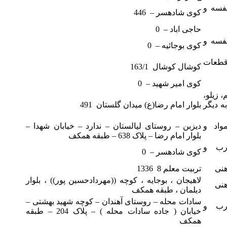
قفسه و
کوی شادهسر – 446
حاجی اباد – 0
قفسه و
کوی بوجائیه – 0
 قطعات
کوشال کوشال 163/1
کوی امیر شهید – 0
، زیلو،
ه دیگر
بلوار امام رضا(ع) میدان گلستان 491
واد و
دیزبن – روستای لیالستان – ندارد – خیابان شهدا –
بلوار امام رضا – پلاک 638 – طبقه همکف
درب و
کوی شادهسر – 0
هنی
تربیت معلم 8 1336
لاهیجان ، بوجایه ، کوچه ((مهردادحسین پور)) ، بلوار
هنی
دیلمان ، طبقه همکف
سادات محله – روستای آهندان – کوچه شهید بهشتی –
درب و
خیابان ( جاده سادات محله ) – پلاک 204 – طبقه
همکف