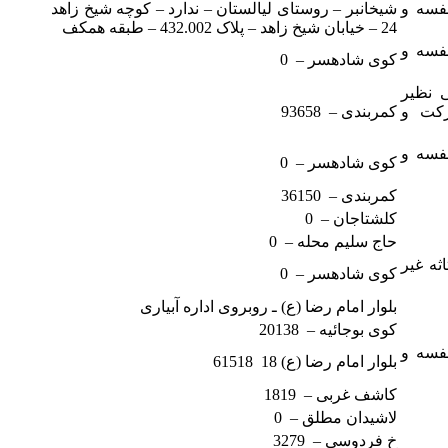
قفسه و
شیخانبر – روستای لیالستان – ندارد – کوچه شیخ زاهد
24 – خیابان شیخ زاهد – پلاک 432.002 – طبقه همکف
قفسه و
کوی شادهسر – 0
 نظیر
رکت و
کمربندی – 93658
قفسه و
کوی شادهسر – 0
کمربندی – 36150
کلشتاجان – 0
حاج سلیم محله – 0
اثه غیر
کوی شادهسر – 0
بلوار امام رضا (ع) ـ روبروی اداره آبیاری
کوی بوجائیه – 20138
قفسه و
بلوار امام رضا (ع) 18 61518
کاشف غربی – 1819
لاشیدان مطلق – 0
خ فردوسی – 3279