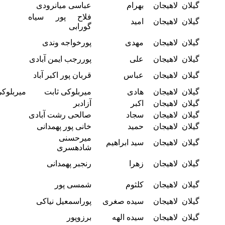
گیلان
لاهیجان
بهرام
عباسی میانرودی
فلاح پور سیاه
گیلان
لاهیجان
امید
گورابی
گیلان
لاهیجان
مهدی
پورخواجه وندی
گیلان
لاهیجان
علی
پوررجب ایمن آبادی
گیلان
لاهیجان
عباس
قربان پور اکبر آباد
گیلان
لاهیجان
هادی
میربلوکی ثابت
میربلوک
گیلان
لاهیجان
اکبر
آزادبر
گیلان
لاهیجان
سجاد
صالحی رشت آبادی
گیلان
لاهیجان
حمید
خانی پور پهمدانی
میرحسنی
گیلان
لاهیجان
سید ابراهیم
شادهسری
گیلان
لاهیجان
زهرا
رنجبر پهمدانی
گیلان
لاهیجان
کلثوم
شمسی پور
گیلان
لاهیجان
سیده صغری
پوراسمعیل نیاکی
گیلان
لاهیجان
سیده الهه
برزوپور