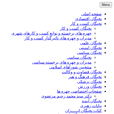
Skip
Menu
to
content
صفحه اصلی
نخبگان اقتصادی
نخبگان کسب و کار
نخبگان کسب و کار
چهره های برجسته و نوابغ کسب و کارهای شهری
مدیران و چهره های تاثیرگذار کسب و کار
نخبگان علمی
نخبگان امنیتی
نخبگان سیاسی
نخبگان سیاسی
مدیران و چهره های برجسته سیاسی
منتخبین شوراهای اسلامی
نخبگان قضاوت و وکالت
نخبگان فرهنگ و هنر
نخبگان پزشکی
نخبگان ورزش
صفحات اختصاصی چهره ها
دکتر سید محمد رحیم مرتضوی
نخبگان آینده
بیانات رهبری
کتاب نخبگان ایـــــران