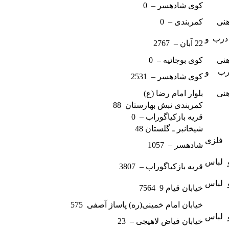
کوی شادهسر – 0
هنی
کمربندی – 0
 درب و
22 آبان – 2767
هنی
کوی بوجائیه – 0
درب و
کوی شادهسر – 2531
هنی
بلوار امام رضا (ع)
کمربندی نبش بهارستان 88
قریه بازکیاگوراب – 0
شیخانبر ـ گلستان 48
 فلزی
شادهسر – 1057
و لباس
قریه بازکیاگوراب – 3807
و لباس
خیابان قیام 9 7564
خیابان امام خمینی(ره) پاساژ آصفی 575
و لباس
خیابان فیاض لاهیجی – 23