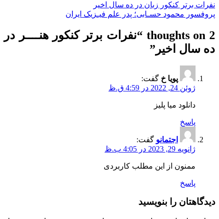
راهبری
نفرات برتر کنکور زبان در ده سال اخیر
پروفسور محمود حسـابی؛ پدر علم فیـزیک ایران
نوشته
2 thoughts on “
نفرات برتر کنکور هنــــر در
ده سال اخیر
”
پویا خ
گفت:
ژوئن 24, 2022 در 4:59 ق.ظ
دانلود میا پلیز
پاسخ
اجتمانو
گفت:
ژانویه 29, 2023 در 4:05 ب.ظ
ممنون از این مطلب کاربردی
پاسخ
دیدگاهتان را بنویسید