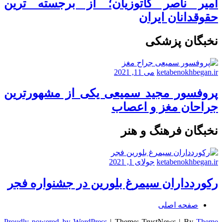
امیر ناصر کاتوزیان؛ از برجسته ترین
حقوقدانان ایران
نخبگان پزشکی
ketabenokhbegan.ir
می 11, 2021
پروفسور مجید سمیعی یکی از مشهورترین
جراحان مغز و اعصاب
نخبگان فرهنگ و هنر
ketabenokhbegan.ir
جولای 1, 2021
رکوردداران سیمرغ بلورین در جشنواره فجر
صفحه اصلی
Proudly powered by WordPress
|
Theme: TrustNews
|
By
Theme