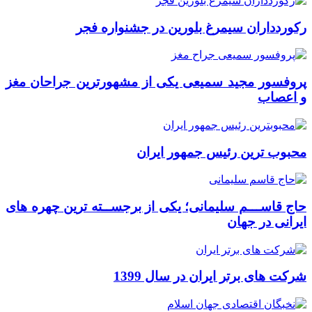
رکوردداران سیمرغ بلورین در جشنواره فجر
پروفسور مجید سمیعی یکی از مشهورترین جراحان مغز
و اعصاب
محبوب ترین رئیس جمهور ایران
حاج قاســـم سلیمانی؛ یکی از برجســته ترین چهره های
ایرانی در جهان
شرکت های برتر ایران در سال 1399