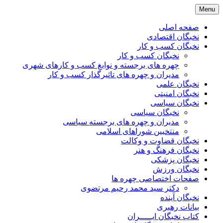
Skip
Menu
to
content
صفحه اصلی
نخبگان اقتصادی
نخبگان کسب و کار
نخبگان کسب و کار
چهره های برجسته و نوابغ کسب و کارهای شهری
مدیران و چهره های تاثیرگذار کسب و کار
نخبگان علمی
نخبگان امنیتی
نخبگان سیاسی
نخبگان سیاسی
مدیران و چهره های برجسته سیاسی
منتخبین شوراهای اسلامی
نخبگان قضاوت و وکالت
نخبگان فرهنگ و هنر
نخبگان پزشکی
نخبگان ورزش
صفحات اختصاصی چهره ها
دکتر سید محمد رحیم مرتضوی
نخبگان آینده
بیانات رهبری
کتاب نخبگان ایـــــران