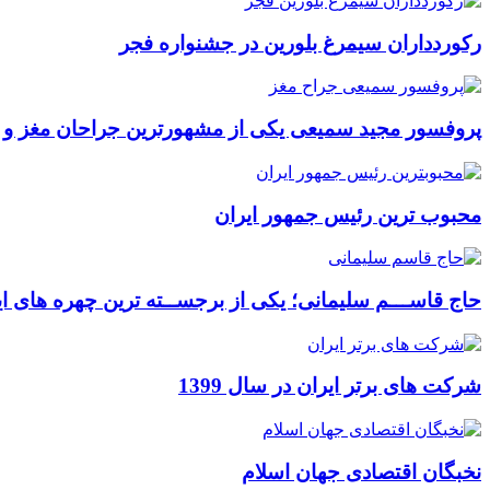
رکوردداران سیمرغ بلورین در جشنواره فجر
پروفسور مجید سمیعی یکی از مشهورترین جراحان مغز و
محبوب ترین رئیس جمهور ایران
حاج قاســـم سلیمانی؛ یکی از برجســته ترین چهره های ای
شرکت های برتر ایران در سال 1399
نخبگان اقتصادی جهان اسلام