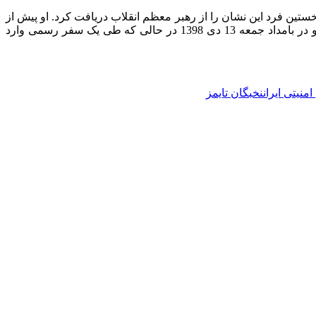
ن نشان ذوالفقار است که حاج قاسم سلیمانی حدود چهار ماه قبل از شهادتش در 19 اسفند 1397، به عنوان نخستین فرد این نشان را از رهبر معظم انقلاب دریافت کرد. او پیش از
این عالی ترین درجه نظامی و همچنین سه مرتبه نشان فتح دریافت نموده بود. در نهایت سردار سلیمانی به آرزوی چندین ساله اش رسید و در بامداد جمعه 13 دی 1398 در حالی که طی یک سفر رسمی وارد
منیتی ایران
نخبگان تایمز