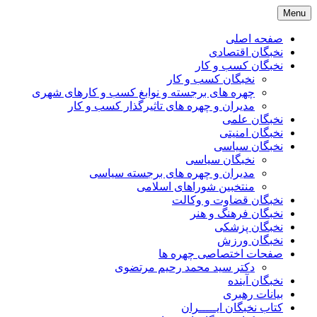
Skip
Menu
to
content
صفحه اصلی
نخبگان اقتصادی
نخبگان کسب و کار
نخبگان کسب و کار
چهره های برجسته و نوابغ کسب و کارهای شهری
مدیران و چهره های تاثیرگذار کسب و کار
نخبگان علمی
نخبگان امنیتی
نخبگان سیاسی
نخبگان سیاسی
مدیران و چهره های برجسته سیاسی
منتخبین شوراهای اسلامی
نخبگان قضاوت و وکالت
نخبگان فرهنگ و هنر
نخبگان پزشکی
نخبگان ورزش
صفحات اختصاصی چهره ها
دکتر سید محمد رحیم مرتضوی
نخبگان آینده
بیانات رهبری
کتاب نخبگان ایـــــران