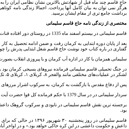
حاج قاسم چند ماه قبل از شهادتش بالاترین نشان نظامی ایران را ب
هرگز نمی توان به بیان کامل آنها پرداخت. اجمالا زندگی نامه کوت
برداشت جامع تری از مقام ایشان برسید.
مختصری از زندگی نامه حاج قاسم سلیمانی
قاسم سلیمانی در بیستم اسفند ماه 1335 در روستای دور افتاده قنات ملک شهرستان رابر واقع در استان کرمان به دنیا آمد.
بعد از پایان دوره ابتدایی به کرمان رفت و ضمن ادامه تحصیل به کار 
گفتاری در باره کتاب خود نوشت حاج قاسم شغل ابتدایی پدرش را چو
سلیمانی همزمان با کار در اداره آب کرمان و با پیروزی انقلاب بصور
لشکر در عملیات‌های مختلفی مانند والفجر ۸، کربلای ۱، کربلای ۵، تک شلمچه و چندین عملیات دیگر نقش موثری داشت و بسیار موفق عمل کرد.
پس از دفاع مقدس با بازگشت به کرمان، به سرکوب اشرار مرزهای شر
سردار سلیمانی در در سال 1379 با حکم فرمانده کل قوا حضرت آیت الله خامنه ای به عنوان فرمانده نیروی قدس سپاه منصوب شد.
برجسته ترین نقش قاسم سلیمانی در نابودی و سرکوب گروهک داعش، 
بود.
قاسم سلیمانی در روز پن
داعش و حکومت داعشی در این کره خاکی خواهد بود.» و در اواخر آبان 1396 در نامه ای به رهبر معظم انقلاب با اشاره به «اتمام عملیات آزادسازی بو کمال» پایان داعش را اعلام نموده و تبریک