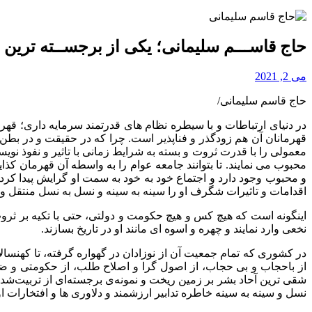
حاج قاســـم سلیمانی؛ یکی از برجســته ترین 
می 2, 2021
حاج قاسم سلیمانی/
در دنیای ارتباطات و با سیطره نظام های قدرتمند سرمایه داری؛ قهر
قهرمانان آن هم زودگذر و فناپذیر است. چرا که در حقیقت و در بط
معمولی را با قدرت ثروت و بسته به شرایط زمانی با تاثیر و نفوذ نوی
محبوب می نمایند. تا بتوانند جامعه عوام را به واسطه آن قهرمان ک
و محبوب وجود دارد و اجتماع خود به خود به سمت او گرایش پیدا کرد
اقدامات و تاثیرات شگرف او را سینه به سینه و نسل به نسل منتقل و د
اینگونه است که هیچ کس و هیچ حکومت و دولتی، حتی با تکیه بر ثروت
نخعی وارد نمایند و چهره و اسوه ای مانند او در تاریخ بسازند.
در کشوری که تمام جمعیت آن از نوزادان در گهواره گرفته، تا کهنسالا
از باحجاب و بی حجاب، از اصول گرا و اصلاح طلب، از حکومتی و ض
شقی ترین آحاد بشر بر زمین ریخت و نمونه‌ی برجسته‌ای از تربیت‌شد
نسل و سینه به سینه خاطره تدابیر ارزشمند و دلاوری ها و افتخارات ا