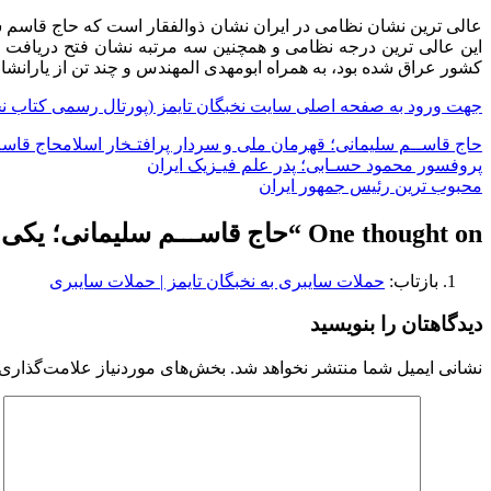
کشور عراق شده بود، به همراه ابومهدی المهندس و چند تن از یارانشا
جهت ورود به صفحه اصلی سایت نخبگان تایمز (پورتال رسمی کتاب نخب
حاج قاســم سلیمانی؛ قهرمان ملی و سردار پرافتـخار اسلام
حاج قاسم
راهبری
پروفسور محمود حسـابی؛ پدر علم فیـزیک ایران
محبوب ترین رئیس جمهور ایران
نوشته
One thought on “
حاج قاســـم سلیمانی؛ یکی 
بازتاب:
حملات سایبری به نخبگان تایمز | حملات سایبری
دیدگاهتان را بنویسید
نشانی ایمیل شما منتشر نخواهد شد.
بخش‌های موردنیاز علامت‌گذاری 