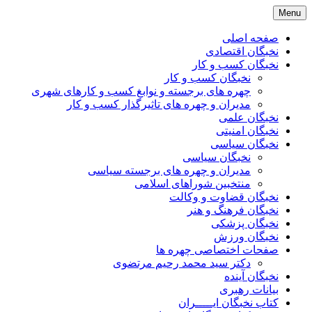
Skip
Menu
to
content
صفحه اصلی
نخبگان اقتصادی
نخبگان کسب و کار
نخبگان کسب و کار
چهره های برجسته و نوابغ کسب و کارهای شهری
مدیران و چهره های تاثیرگذار کسب و کار
نخبگان علمی
نخبگان امنیتی
نخبگان سیاسی
نخبگان سیاسی
مدیران و چهره های برجسته سیاسی
منتخبین شوراهای اسلامی
نخبگان قضاوت و وکالت
نخبگان فرهنگ و هنر
نخبگان پزشکی
نخبگان ورزش
صفحات اختصاصی چهره ها
دکتر سید محمد رحیم مرتضوی
نخبگان آینده
بیانات رهبری
کتاب نخبگان ایـــــران