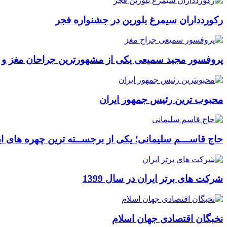
رکوردداران سیمرغ بلورین در جشنواره فجر
پروفسور مجید سمیعی یکی از مشهورترین جراحان مغز و
محبوب ترین رئیس جمهور ایران
حاج قاســـم سلیمانی؛ یکی از برجســته ترین چهره های ای
شرکت های برتر ایران در سال 1399
نخبگان اقتصادی جهان اسلام