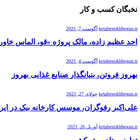
نخبگان کسب و کار
ketabenokhbegan.ir
آگوست 7, 2021
احد عظیم زاده، مالک پروژه «قو، الماس خاورم
ketabenokhbegan.ir
آگوست 4, 2021
بهروز فروتن، بنیانگذار صنایع غذایی بهروز
ketabenokhbegan.ir
جولای 27, 2021
علی‌اکبر رفوگران، موسس کارخانه بیک در ایر
ketabenokhbegan.ir
آوریل 26, 2021