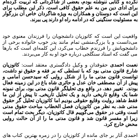
نکرده و کتابی ننوشته بودم، بعضی از شاگردانی که تربیت کرده‌ام
برای ادای دین من به علم حقوق کافی است. ذکر این مطلب برای
این است که دوستان و همکاران به ویژه شاگردان خاص آن بزرگوار
به مسئولیت سنگینی که در ادامه راه او دارند پی ببرند.
واقعیت این است که کاتوزیان دانشجویان را فرزندان معنوی خود
می‌دانست و با بزرگ‌منشی تمام مانند پدر خوب خانواده برخی از
دانشجویانش را فرزندم خطاب می‌کرد، این کلمه‌ای است که بارها
می‌ گفت که استاد سنگلجی درباره خود او به کار می‌بردند.
نعمت احمدی
حقوقدان و وکیل دادگستری معتقد است:
کاتوزیان
شارع قانون مدنی بود که با تسلطی که بر فقه و حقوق نو داشت،
توانست قانون مدنی ما را از شکل روایی که سیدحسن امامی و
پیش از آن مصطفی خان عدل و حائری شاه باغ در این زمینه فعال
بودند، تغییر دهد. در واقع وی تحلیلگر قانون مدنی بود، برای نمونه
شما یک وقایع تاریخی دارید و یک تحلیل تاریخی. تا پیش از این ما
فقط شاهد روایت وقایع حقوقی بودیم اما کاتوزیان تحلیل گر حقوق
مدنی شد. به نظر من کاتوزیان فصل الخطاب مباحث حقوق مدنی
است وقتی در حقوق می‌گوییم قال کاتوزیان، دیگر بحث تمام است
زیرا او مفسر قانون شد و قانون مدنی ما را از آن حالت روایی
محض خارج کرد.
احمدی آثار بر جای مانده از کاتوزیان را در زمره بهترین کتاب های