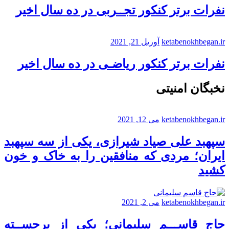
نفرات برتر کنکور تجــربی در ده سال اخیر
ketabenokhbegan.ir
آوریل 21, 2021
نفرات برتر کنکور ریاضـی در ده سال اخیر
نخبگان امنیتی
ketabenokhbegan.ir
می 12, 2021
سپهبد علی صیاد شیرازی، یکی از سه سپهبد
ایران؛ مردی که منافقین را به خاک و خون
کشید
ketabenokhbegan.ir
می 2, 2021
حاج قاســـم سلیمانی؛ یکی از برجســته