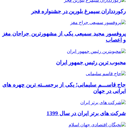
رکوردداران سیمرغ بلورین در جشنواره فجر
پروفسور مجید سمیعی یکی از مشهورترین جراحان مغز
و اعصاب
محبوب ترین رئیس جمهور ایران
حاج قاســـم سلیمانی؛ یکی از برجســته ترین چهره های
ایرانی در جهان
شرکت های برتر ایران در سال 1399