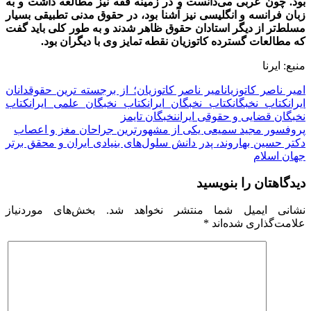
بود. چون عربی می‌دانست و در زمینه فقه نیز مطالعه داشت و به
زبان فرانسه و انگلیسی نیز آشنا بود، در حقوق مدنی تطبیقی بسیار
مسلط‌تر از دیگر استادان حقوق ظاهر شدند و به طور کلی باید گفت
که مطالعات گسترده کاتوزیان نقطه تمایز وی با دیگران بود.
منبع: ایرنا
امیر ناصر کاتوزیان
امیر ناصر کاتوزیان؛ از برجسته ترین حقوقدانان
ایران
کتاب نخبگان
کتاب نخبگان ایران
کتاب نخبگان علمی ایران
کتاب
نخبگان قضایی و حقوقی ایران
نخبگان تایمز
راهبری
پروفسور مجید سمیعی یکی از مشهورترین جراحان مغز و اعصاب
دکتر حسین بهاروند، پدر دانش سلول‌های بنیادی ایران و محقق برتر
نوشته
جهان اسلام
دیدگاهتان را بنویسید
نشانی ایمیل شما منتشر نخواهد شد.
بخش‌های موردنیاز
علامت‌گذاری شده‌اند
*