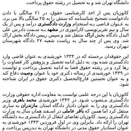
دانشگاه تهران شد و به تحصیل در رشته حقوق پرداخت.
کاتوزیان پس از اخذ کارشناسی حقوق، در ۲۱ سالگی با دادن
دادخواست تصحیح شناسنامه که سنش را به ۲۵ سالگی بالا می برد،
به عـنوان قـاضی بـه استخدام
وزارت دادگستری
درآمد و پس از یک
سال و نیم تقریرنویسی-کارآموزی در
مشهد
بـه سـمت دادرس علی
البدل دادگاه بخش
اراک
منتقل شد و سپس رییس دادگاه بخش اراک
شد. وی پس از چند سال به ریاست شعبه ۲۷ دادگاه شهرستان
تـهران رسید.
این حقوقدان برجسته که در ۱۳۳۴ خورشیدی به عنوان قاضی وارد
دادگستری شده بود، به دلیل ادامه تحصیل و پژوهش کار قضاوت را
رها کرد و در رشته حقوق قضا به ادامه تحصیل پرداخت و توانست
در ۱۳۳۹ خورشیدی از رساله دکتری خود با عنوان
وصیت
دفاع کند
و به عنوان نخستین فارغ‌التحصیل دکتری حقوق در ایران شناخته
‌شود.
کاتوزیان با این درجه علمی توانست به معاونت اداره حقوقی وزارت
دادگستری مـنصوب شـود. در ۱۳۴۲ خورشیدی
محمد باهری
وزیر
دادگستری وی را به عنوان دادیار دادگاه استان
مازندران
به ساری
منتقل کرد اما همین که
باقر عاملی
در اسـفند همان سال به وزارت
دادگستری رسید. کاتوزیان تقاضای انتقال از دادگـستری بـه دانشگاه
تهران را ارائه داد. بنابراین وی در اول فروردین ۱۳۴۳ خورشیدی به
عنوان استادیار حقوق مدنی در دانشگاه تهران به تـدریس پرداخت و