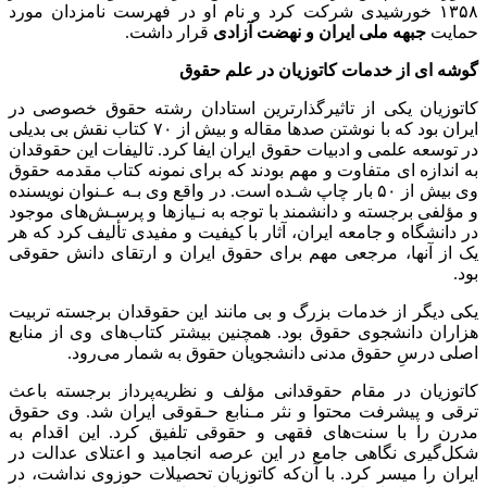
۱۳۵۸ خورشیدی شرکت کرد و نام او در فهرست نامزدان مورد
حمایت
جبهه ملی ایران و نهضت آزادی
قرار داشت.
گوشه ای از خدمات کاتوزیان در علم حقوق
کاتوزیان یکی از تاثیرگذارترین استادان رشته حقوق خصوصی در
ایران بود که با نوشتن صدها مقاله و بیش از ۷۰ کتاب نقش بی بدیلی
در توسعه علمی و ادبیات حقوق ایران ایفا کرد. تالیفات این حقوقدان
به اندازه ای متفاوت و مهم بودند که برای نمونه کتاب مقدمه حقوق
وی بیش از ۵۰ بار چاپ شـده است. در واقع وی بـه عـنوان نویسنده
و مؤلفی برجسته و دانشمند با توجه به نـیازها و پرسـش‌های موجود
در دانشگاه و جامعه ایران، آثار با کیفیت و مفیدی تألیف کرد که هر
یک از آنها، مرجعی مهم برای حقوق ایران و ارتقای دانش حقوقی
بود.
یکی دیگر از خدمات بزرگ و بی مانند این حقوقدان برجسته تربیت
هزاران دانشجوی حقوق بود. همچنین بیشتر کتاب‌های وی از منابع
اصلی درسِ حقوق مدنی دانشجویان حقوق به‌ شمار می‌رود.
کاتوزیان در مقام حقوقدانی مؤلف و نظریه‌پرداز برجسته باعث
ترقی و پیشرفت محتوا و نثر مـنابع حـقوقی ایران شد. وی حقوق
مدرن را با سنت‌های فقهی و حقوقی تلفیق کرد. این اقدام به
شکل‌گیری نگاهی جامع در این عرصه انجامید و اعتلای عدالت در
ایران را میسر کرد. با آن‌که کاتوزیان تحصیلات حوزوی نداشت، در