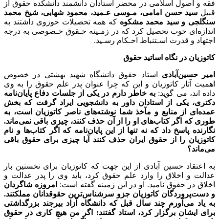
فقه و اصول اسلامی در محضر استادان دانشمند دانشکده حقوق از
قبیل
سید حسن امامی، مـوسی عـمید، محمود شهابی، شیخ محمد
سنگلجی و سید محمد مشکوه
که همه تحصیلات حوزوی داشتند به
اندازه‌ای خوب تحصیل کرد که در زمـینه حـقوق خـصوصی به درجه
اجتهاد و قدرت اسـتنباط احـکام رسـید.
کاتوزیان در نگاه اساتید حقوق
امیر حسین‌آبادی
استاد حقوق دانشگاه شهید بهشتی در خصوص
اهمیت آثار کاتوزیان و این که چرا عنوان پدر علم حقوق را به وی
داده اند، می گوید:
به خاطر دارم در یکی از جلسات دفاع پایان‌نامه
دکتری، یکی از استادان داور به دانشجویی ایراد گرفت که بخش
عمده‌ای از منابع و مآخذ شما نوشته‌های ناصر کاتوزیان است، به
طوری که اگر کتاب‌های او را از آن حذف کنند، چیزی باقی نمی‌ماند.
نگارنده پاسخ داد که نه تنها از این پایان‌نامه که اگر کتاب‌ها و نام
کاتوزیان را از حقوق ایران حذف کنند آیا چیزی برای حقوق باقی
می‌ماند؟
به اعتقاد حسین آبادی از این جهت که کاتوزیان برای نخستین بار
عدالت و اخلاق را وارد علم حقوق کرد، باید وی را پدر عدالت و
اخلاق در حقوق نامید. او در این زمینه گفته است:
امروزه شاگردان
و دست‌پروردگان کاتوزیان جزو سرشناس‌ترین حقوقدانان مملکتند.
به یاد می‌آورم چند سال قبل که دانشگاه آزاد بیرجند بزرگداشتی
برای ایشان برگزار کرد، استاد گفتند: اگر من هیچ کاری در حقوق