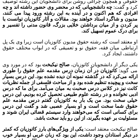
حقوقی و همچون چراغی روشن برای دانشجویان این رشته توصیف
کرد و گفت:
چه دانشجویانی که در محضر وی حضور داشته اند و چه
افرادی که هم اکنون و در آینده به این رشته ورود پیدا می کنند،
مدیون و شاگرد استاد خواهند بود. مقالات و آثار کاتوزیان توانست با
پر کردن و از میان برداشتن خلایی بزرگ، قانون مدنی را تفسیر و
برای درک عموم تسهیل کند.
او معتقد است که رشته حقوق مدیون کاتوزیان است زیرا وی یک پل
ارتباطی میان فقه، حقوق نو و تعمیقی که در ابواب مختلف حقوق
داشتند، ایجاد کرد.
یکی دیگر از دانشجویان کاتوزیان،
صالح نیکبخت
بود که در مورد وی
می گوید:
کاتوزیان در آن زمان درس مقدمه علم حقوق را طوری
ارائه می‌کرد که در گذشته نمونه آن دیده نشده بود. این درس بسیار
سخت و پیچیده تنظیم شده بود و از مباحث فلسفی از جمله نظریات
کانت نیز در کلاس درس صحبت به میان می‌آمد. برای ما که درس
ادبی نخوانده و در رشته علوم طبیعی تحصیل کرده بودیم، این درس
خیلی سخت بود. من یک ‌بار به کاتوزیان گفتم درس مقدمه علم
حقوق شما سخت است و او بسیار عصبی شد و گفت این درس
برای کسانی است که می‌خواهند وارد سیستم قضائی ایران شوند و
مسئولیت بر عهده بگیرند، از این‌ رو باید سخت باشد.
صالح نیکبخت معتقد است:
یکی از ویژگی‌های بارز کاتوزیان که کمتر
در دیگر استادان وجود داشت، این بود که زبان عربی او بسیار خوب