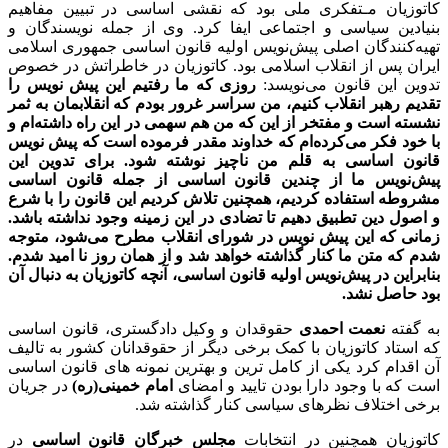
کاتوزیان مـتفکری ملی بود که نقشی اساسی در تبیین مفاهیم
بنیادین سیاسی و اجتماعی ایفا کرد. وی از جمله نویسندگان و
تهیه‌کنندگان اصلی پیش‌نویس اولیه قانون اساسی جمهوری اسلامی
ایران پس از انقلاب اسلامی بود. کاتوزیان در خاطراتش در خصوص
تدوین این قانون می‌نویسد:
روزی که ما رفتیم این پیش نویس را
تقدیم رهبر انقلاب کنیم، من سراسر غرور بودم که انقلابمان به ثمر
نشسته است و مفتخر از این که من هم سهمی در این راه داشته‌ام و
با خود فکر می‌کرده‌ام که خداوند مقدر فرموده است که پیش نویس
قانون اساسی به قلم من ناچیز نوشته شود. برای تدوین این
پیش‌نویس ما از چندین قانون اساسی از جمله قانون اساسی
مشروطه استفاده کردیم، همچنین تلاش کردیم این قانون را با شرع
و اصول دین تطبیق دهیم تا تضادی در این زمینه وجود نداشته باشد.
زمانی که این پیش نویس در شورای انقلاب مطرح می‌شود، متوجه
شدم که متن ما کنار گذاشته خواهد شد و از همان روز نا امید شدم.
بنابراین در پیش‌نویس اولیه قانون اساسی، آنچه کاتوزیان به دنبال آن
بود حاصل نشد.
به گفته
نعمت احمدی
حقوقدان و وکیل دادگستری، قانون اساسی
که استاد کاتوزیان با کمک برخی دیگر از حقوقدانان کشور به تالیف
آن اقدام کرد یکی از کامل ترین و بهترین نمونه های قانون اساسی
است که با وجود دارا بودن تایید و امضای
امام خمینی(ره)
در جریان
برخی اختلاف نظرهای سیاسی کنار گذاشته شد.
کاتوزیان همچنین در انتخابات
مجلس خبرگان قانون اساسی
در