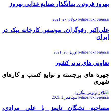
بهروز فروتن، بنیانگذار صنایع غذایی بهروز
ketabenokhbegan.ir
جولای 27, 2021
علی‌اکبر رفوگران، موسس کارخانه بیک در
ایران
ketabenokhbegan.ir
آوریل 26, 2021
تعاونی های برتر کشور
چهره های برجسته و نوابغ کسب و کارهای
شهری
ketabenokhbegan.ir
سپتامبر 1, 2021
مصاحبه نخبگان تایمز با علی مرادی،