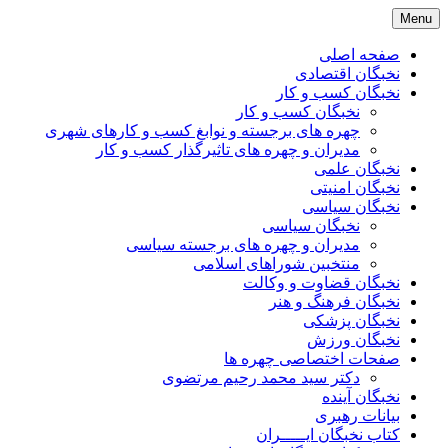
Skip
Menu
to
content
صفحه اصلی
نخبگان اقتصادی
نخبگان کسب و کار
نخبگان کسب و کار
چهره های برجسته و نوابغ کسب و کارهای شهری
مدیران و چهره های تاثیرگذار کسب و کار
نخبگان علمی
نخبگان امنیتی
نخبگان سیاسی
نخبگان سیاسی
مدیران و چهره های برجسته سیاسی
منتخبین شوراهای اسلامی
نخبگان قضاوت و وکالت
نخبگان فرهنگ و هنر
نخبگان پزشکی
نخبگان ورزش
صفحات اختصاصی چهره ها
دکتر سید محمد رحیم مرتضوی
نخبگان آینده
بیانات رهبری
کتاب نخبگان ایـــــران