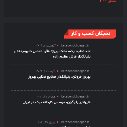
نخبگان کسب و کار
ketabenokhbegan.ir
آگوست 7, 2021
احد عظیم زاده، مالک پروژه «قو، الماس خاورمیانه» و
بنیانگذار فرش عظیم زاده
ketabenokhbegan.ir
آگوست 4, 2021
بهروز فروتن، بنیانگذار صنایع غذایی بهروز
ketabenokhbegan.ir
جولای 27, 2021
علی‌اکبر رفوگران، موسس کارخانه بیک در ایران
ketabenokhbegan.ir
آوریل 26, 2021