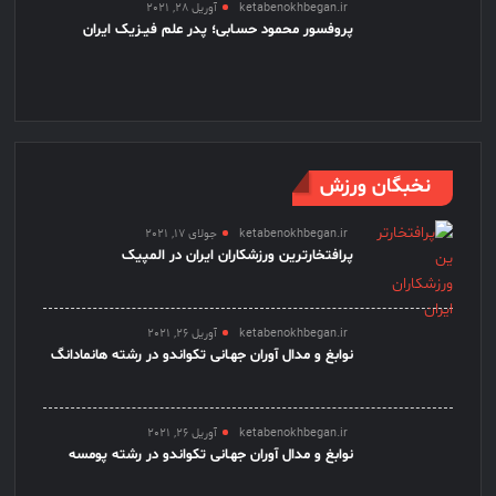
ketabenokhbegan.ir
آوریل 28, 2021
پروفسور محمود حسـابی؛ پدر علم فیـزیک ایران
نخبگان ورزش
ketabenokhbegan.ir
جولای 17, 2021
پرافتخارترین ورزشکاران ایران در المپیک
ketabenokhbegan.ir
آوریل 26, 2021
نوابغ و مدال آوران جهـانی تکواندو در رشته هانمادانگ
ketabenokhbegan.ir
آوریل 26, 2021
نوابغ و مدال آوران جهـانی تکواندو در رشته پومسه