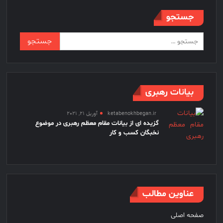
جستجو
جستجو
برای:
بیانات رهبری
ketabenokhbegan.ir
آوریل 21, 2021
گزیده ای از بیانات مقام معظم رهبری در موضوع
نخبگان کسب و کار
عناوین مطالب
صفحه اصلی