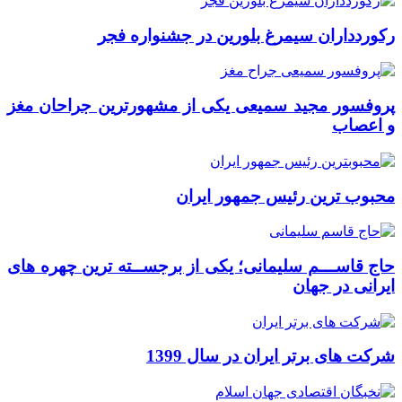
رکوردداران سیمرغ بلورین در جشنواره فجر
پروفسور مجید سمیعی یکی از مشهورترین جراحان مغز
و اعصاب
محبوب ترین رئیس جمهور ایران
حاج قاســـم سلیمانی؛ یکی از برجســته ترین چهره های
ایرانی در جهان
شرکت های برتر ایران در سال 1399