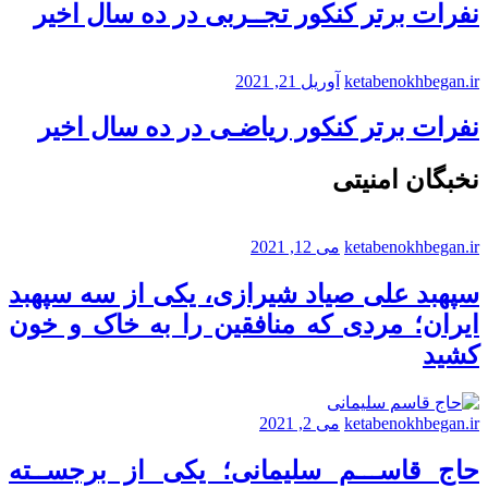
نفرات برتر کنکور تجــربی در ده سال اخیر
ketabenokhbegan.ir
آوریل 21, 2021
نفرات برتر کنکور ریاضـی در ده سال اخیر
نخبگان امنیتی
ketabenokhbegan.ir
می 12, 2021
سپهبد علی صیاد شیرازی، یکی از سه سپهبد
ایران؛ مردی که منافقین را به خاک و خون
کشید
ketabenokhbegan.ir
می 2, 2021
حاج قاســـم سلیمانی؛ یکی از برجســته