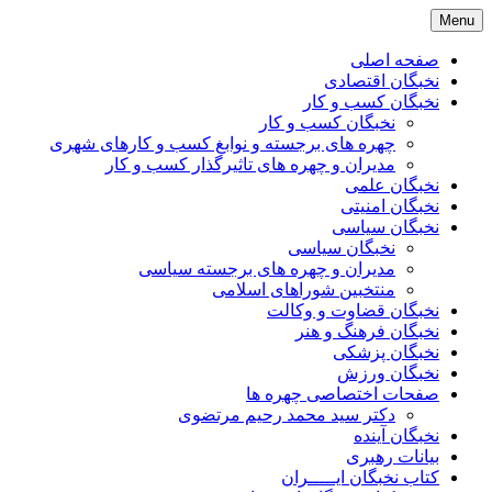
Skip
Menu
to
content
صفحه اصلی
نخبگان اقتصادی
نخبگان کسب و کار
نخبگان کسب و کار
چهره های برجسته و نوابغ کسب و کارهای شهری
مدیران و چهره های تاثیرگذار کسب و کار
نخبگان علمی
نخبگان امنیتی
نخبگان سیاسی
نخبگان سیاسی
مدیران و چهره های برجسته سیاسی
منتخبین شوراهای اسلامی
نخبگان قضاوت و وکالت
نخبگان فرهنگ و هنر
نخبگان پزشکی
نخبگان ورزش
صفحات اختصاصی چهره ها
دکتر سید محمد رحیم مرتضوی
نخبگان آینده
بیانات رهبری
کتاب نخبگان ایـــــران