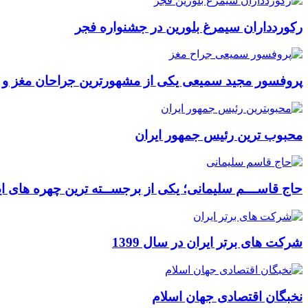
رکوردداران سیمرغ بلورین در جشنواره فجر
پروفسور مجید سمیعی یکی از مشهورترین جراحان مغز و
محبوب ترین رئیس جمهور ایران
حاج قاســـم سلیمانی؛ یکی از برجســته ترین چهره های ای
شرکت های برتر ایران در سال 1399
نخبگان اقتصادی جهان اسلام