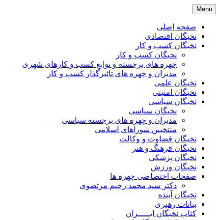
Skip
Menu
to
content
صفحه اصلی
نخبگان اقتصادی
نخبگان کسب و کار
نخبگان کسب و کار
چهره های برجسته و نوابغ کسب و کارهای شهری
مدیران و چهره های تاثیرگذار کسب و کار
نخبگان علمی
نخبگان امنیتی
نخبگان سیاسی
نخبگان سیاسی
مدیران و چهره های برجسته سیاسی
منتخبین شوراهای اسلامی
نخبگان قضاوت و وکالت
نخبگان فرهنگ و هنر
نخبگان پزشکی
نخبگان ورزش
صفحات اختصاصی چهره ها
دکتر سید محمد رحیم مرتضوی
نخبگان آینده
بیانات رهبری
کتاب نخبگان ایـــــران