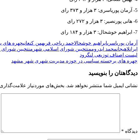
5- آرمان پوریاسری: ۳ هزار و ۳۷۳ رای
6- هانی پورنصیر: ۳ هزار و ۲۷۲ رای
7- ابراهیم خوشحال: ۳ هزار و ۱۸۴ رای
آرمان پوریاسری
ابراهیم خوشحال
احمد ریاحی فر
بهمن کنعانی
چهره های ب
ایران
لاهیجان
محمد ایدروم
منتخبین شورای اسلامی شهر
منتخبین شورای ا
راهبری
لیست اصناف توزیعی لنگرود
چهره های برجسته سیاسی در حوزه مدیریت شهری شهر مشهد
نوشته
دیدگاهتان را بنویسید
نشانی ایمیل شما منتشر نخواهد شد.
بخش‌های موردنیاز علامت‌گذاری 
دیدگاه
*