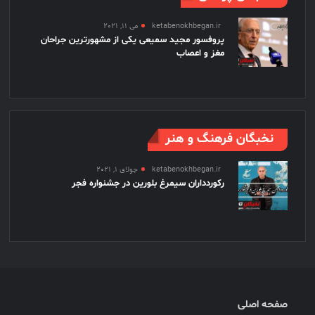
ketabenokhbegan.ir
می 11, 2021
پروفسور مجید سمیعی یکی از مشهورترین جراحان
مغز و اعصاب
نخبگان فرهنگ و هنر
ketabenokhbegan.ir
جولای 1, 2021
رکوردداران سیمرغ بلورین در جشنواره فجر
صفحه اصلی