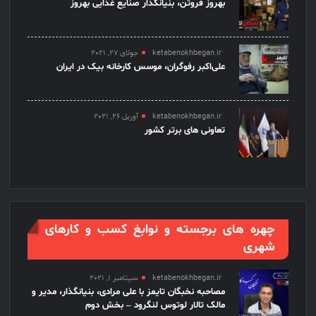
بهروز فروتن، بنیانگذار صنایع غذایی بهروز
ketabenokhbegan.ir
جولای 27, 2021
علی‌اکبر رفوگران، موسس کارخانه بیک در ایران
ketabenokhbegan.ir
آوریل 26, 2021
تعاونی های برتر کشور
چهره های برجسته و نوابغ کسب و کارهای
شهری
ketabenokhbegan.ir
سپتامبر 1, 2021
مصاحبه نخبگان تایمز با علی مرادی، بنیانگذار، مدیر و
مالک تالار لوتوس لنگرود – بخش دوم