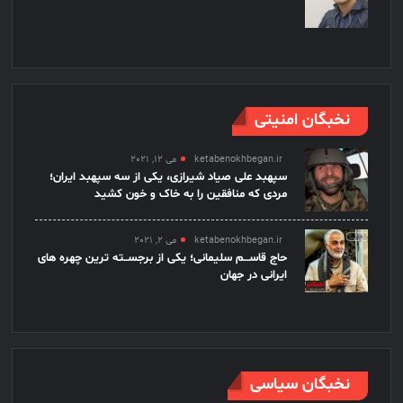
نخبگان امنیتی
ketabenokhbegan.ir
می 12, 2021
سپهبد علی صیاد شیرازی، یکی از سه سپهبد ایران؛
مردی که منافقین را به خاک و خون کشید
ketabenokhbegan.ir
می 2, 2021
حاج قاســـم سلیمانی؛ یکی از برجســته ترین چهره های
ایرانی در جهان
نخبگان سیاسی