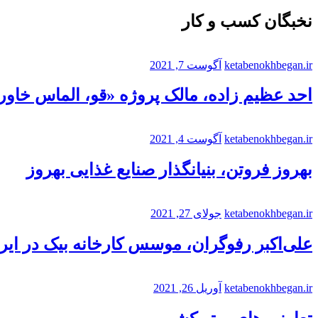
نخبگان کسب و کار
ketabenokhbegan.ir
آگوست 7, 2021
احد عظیم زاده، مالک پروژه «قو، الماس خاورم
ketabenokhbegan.ir
آگوست 4, 2021
بهروز فروتن، بنیانگذار صنایع غذایی بهروز
ketabenokhbegan.ir
جولای 27, 2021
علی‌اکبر رفوگران، موسس کارخانه بیک در ایر
ketabenokhbegan.ir
آوریل 26, 2021