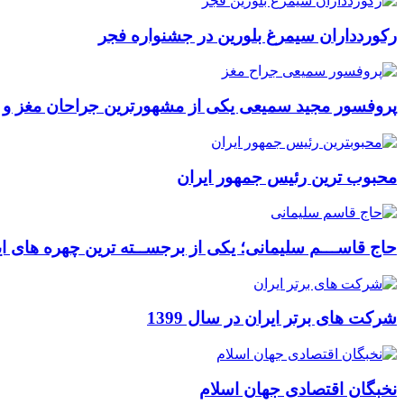
رکوردداران سیمرغ بلورین در جشنواره فجر
پروفسور مجید سمیعی یکی از مشهورترین جراحان مغز و
محبوب ترین رئیس جمهور ایران
حاج قاســـم سلیمانی؛ یکی از برجســته ترین چهره های ای
شرکت های برتر ایران در سال 1399
نخبگان اقتصادی جهان اسلام