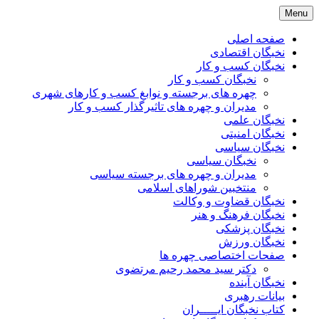
Skip
Menu
to
content
صفحه اصلی
نخبگان اقتصادی
نخبگان کسب و کار
نخبگان کسب و کار
چهره های برجسته و نوابغ کسب و کارهای شهری
مدیران و چهره های تاثیرگذار کسب و کار
نخبگان علمی
نخبگان امنیتی
نخبگان سیاسی
نخبگان سیاسی
مدیران و چهره های برجسته سیاسی
منتخبین شوراهای اسلامی
نخبگان قضاوت و وکالت
نخبگان فرهنگ و هنر
نخبگان پزشکی
نخبگان ورزش
صفحات اختصاصی چهره ها
دکتر سید محمد رحیم مرتضوی
نخبگان آینده
بیانات رهبری
کتاب نخبگان ایـــــران