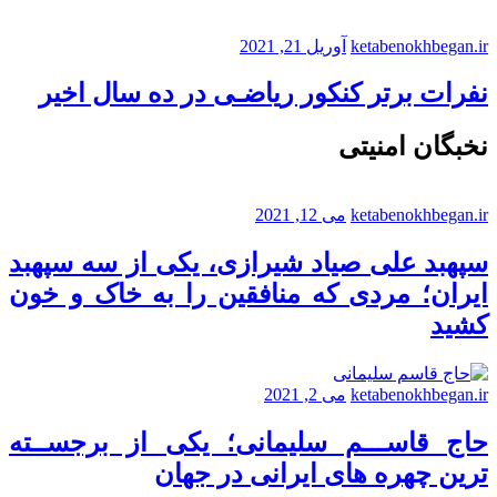
ketabenokhbegan.ir
آوریل 21, 2021
نفرات برتر کنکور ریاضـی در ده سال اخیر
نخبگان امنیتی
ketabenokhbegan.ir
می 12, 2021
سپهبد علی صیاد شیرازی، یکی از سه سپهبد
ایران؛ مردی که منافقین را به خاک و خون
کشید
ketabenokhbegan.ir
می 2, 2021
حاج قاســـم سلیمانی؛ یکی از برجســته
ترین چهره های ایرانی در جهان