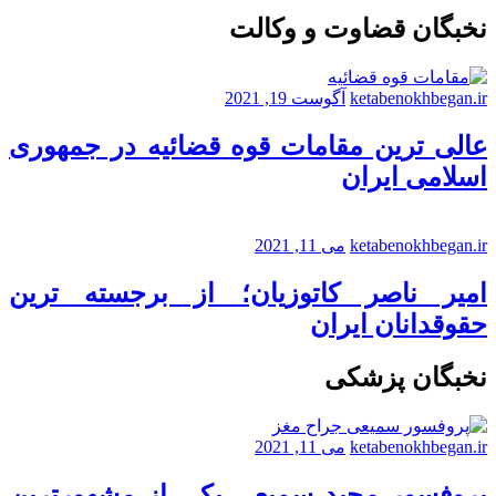
نخبگان قضاوت و وکالت
ketabenokhbegan.ir
آگوست 19, 2021
عالی ترین مقامات قوه قضائیه در جمهوری
اسلامی ایران
ketabenokhbegan.ir
می 11, 2021
امیر ناصر کاتوزیان؛ از برجسته ترین
حقوقدانان ایران
نخبگان پزشکی
ketabenokhbegan.ir
می 11, 2021
پروفسور مجید سمیعی یکی از مشهورترین