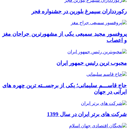
رکوردداران سیمرغ بلورین در جشنواره فجر
پروفسور مجید سمیعی یکی از مشهورترین جراحان مغز
و اعصاب
محبوب ترین رئیس جمهور ایران
حاج قاســـم سلیمانی؛ یکی از برجســته ترین چهره های
ایرانی در جهان
شرکت های برتر ایران در سال 1399