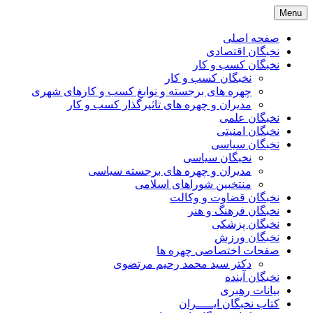
Skip
Menu
to
content
صفحه اصلی
نخبگان اقتصادی
نخبگان کسب و کار
نخبگان کسب و کار
چهره های برجسته و نوابغ کسب و کارهای شهری
مدیران و چهره های تاثیرگذار کسب و کار
نخبگان علمی
نخبگان امنیتی
نخبگان سیاسی
نخبگان سیاسی
مدیران و چهره های برجسته سیاسی
منتخبین شوراهای اسلامی
نخبگان قضاوت و وکالت
نخبگان فرهنگ و هنر
نخبگان پزشکی
نخبگان ورزش
صفحات اختصاصی چهره ها
دکتر سید محمد رحیم مرتضوی
نخبگان آینده
بیانات رهبری
کتاب نخبگان ایـــــران