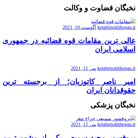
نخبگان قضاوت و وکالت
ketabenokhbegan.ir
آگوست 19, 2021
عالی ترین مقامات قوه قضائیه در جمهوری
اسلامی ایران
ketabenokhbegan.ir
می 11, 2021
امیر ناصر کاتوزیان؛ از برجسته ترین
حقوقدانان ایران
نخبگان پزشکی
ketabenokhbegan.ir
می 11, 2021
پروفسور مجید سمیعی یکی از مشهورترین