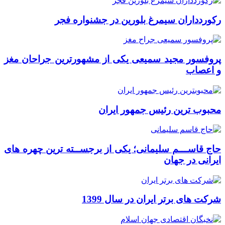
رکوردداران سیمرغ بلورین در جشنواره فجر
پروفسور مجید سمیعی یکی از مشهورترین جراحان مغز
و اعصاب
محبوب ترین رئیس جمهور ایران
حاج قاســـم سلیمانی؛ یکی از برجســته ترین چهره های
ایرانی در جهان
شرکت های برتر ایران در سال 1399