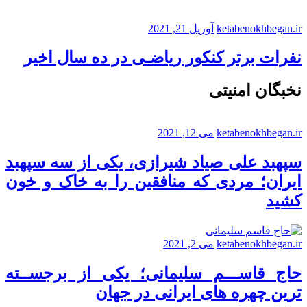
ketabenokhbegan.ir
آوریل 21, 2021
نفرات برتر کنکور ریاضـی در ده سال اخیر
نخبگان امنیتی
ketabenokhbegan.ir
می 12, 2021
سپهبد علی صیاد شیرازی، یکی از سه سپهبد
ایران؛ مردی که منافقین را به خاک و خون
کشید
ketabenokhbegan.ir
می 2, 2021
حاج قاســـم سلیمانی؛ یکی از برجســته
ترین چهره های ایرانی در جهان