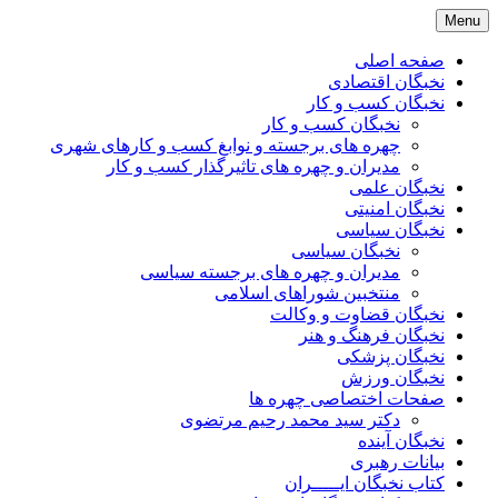
Skip
Menu
to
content
صفحه اصلی
نخبگان اقتصادی
نخبگان کسب و کار
نخبگان کسب و کار
چهره های برجسته و نوابغ کسب و کارهای شهری
مدیران و چهره های تاثیرگذار کسب و کار
نخبگان علمی
نخبگان امنیتی
نخبگان سیاسی
نخبگان سیاسی
مدیران و چهره های برجسته سیاسی
منتخبین شوراهای اسلامی
نخبگان قضاوت و وکالت
نخبگان فرهنگ و هنر
نخبگان پزشکی
نخبگان ورزش
صفحات اختصاصی چهره ها
دکتر سید محمد رحیم مرتضوی
نخبگان آینده
بیانات رهبری
کتاب نخبگان ایـــــران