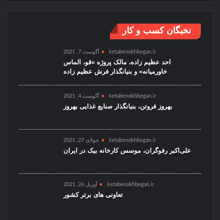
نخبگان کسب و کار
ketabenokhbegan.ir
آگوست 7, 2021
احد عظیم زاده، مالک پروژه «قو، الماس
خاورمیانه» و بنیانگذار فرش عظیم زاده
ketabenokhbegan.ir
آگوست 4, 2021
بهروز فروتن، بنیانگذار صنایع غذایی بهروز
ketabenokhbegan.ir
جولای 27, 2021
علی‌اکبر رفوگران، موسس کارخانه بیک در ایران
ketabenokhbegan.ir
آوریل 26, 2021
تعاونی های برتر کشور