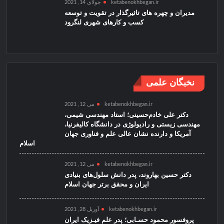
ketabenokhbegan.ir
جولای 14, 2021
مدیران و چهره های تاثیرگذار در تقویت و توسعه
کسب و کارهای شهری لنگرود
نخبگان علمی
ketabenokhbegan.ir
می 12, 2021
دکتر علی خادم‌حسینی؛ استاد مهندسی شیمی،
مهندسی زیستی و رادیولوژی در دانشگاه کالیفرنیا،
آمریکا و دارنده نشان عالی علم و فناوری جهان
اسلام
ketabenokhbegan.ir
می 12, 2021
دکتر حسین بهاروند، پدر دانش سلول‌های بنیادی
ایران و محقق برتر جهان اسلام
ketabenokhbegan.ir
آوریل 28, 2021
پروفسور محمود حسـابی؛ پدر علم فیـزیک ایران