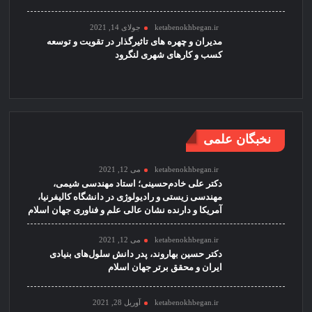
ketabenokhbegan.ir
جولای 14, 2021
مدیران و چهره های تاثیرگذار در تقویت و توسعه
کسب و کارهای شهری لنگرود
نخبگان علمی
ketabenokhbegan.ir
می 12, 2021
دکتر علی خادم‌حسینی؛ استاد مهندسی شیمی،
مهندسی زیستی و رادیولوژی در دانشگاه کالیفرنیا،
آمریکا و دارنده نشان عالی علم و فناوری جهان اسلام
ketabenokhbegan.ir
می 12, 2021
دکتر حسین بهاروند، پدر دانش سلول‌های بنیادی
ایران و محقق برتر جهان اسلام
ketabenokhbegan.ir
آوریل 28, 2021