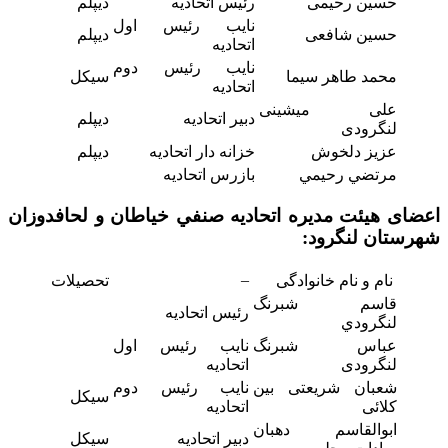
حسین رحیمی
رئیس اتحادیه
دیپلم
نایب رئیس اول
حسین شافعی
دیپلم
اتحادیه
نایب رئیس دوم
محمد طاهر سیما
سیکل
اتحادیه
علی میشینی
دبیر اتحادیه
دیپلم
لنگرودی
عزیز دلخوش
خزانه دار اتحادیه
دیپلم
مرتضي رحيمي
بازرس اتحادیه
اعضای هیئت مدیره اتحاديه صنفي خیاطان و لحافدوزان
شهرستان لنگرود:
–
نام و نام خانوادگی
تحصیلات
قاسم شبرنگ
رئیس اتحادیه
لنگرودي
عباس شبرنگ
نایب رئیس اول
لنگرودی
اتحادیه
شعبان شریعتی بین
نایب رئیس دوم
سیکل
کلائی
اتحادیه
ابوالقاسم دهبان
دبیر اتحادیه
سیکل