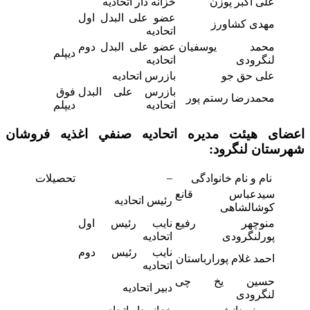
علی اکبر پوزن
خزانه دار اتحادیه
عضو علی البدل اول
مهدی کشاورز
اتحادیه
محمد یوسفیان
عضو علی البدل دوم
دیپلم
لنگرودی
اتحادیه
علی حق جو
بازرس اتحادیه
بازرس علی البدل
فوق
محمدرضا رستم پور
اتحادیه
دیپلم
اعضای هیئت مدیره اتحاديه صنفي اغذیه فروشان
شهرستان لنگرود:
–
نام و نام خانوادگی
تحصیلات
سیدعباس قانع
رئیس اتحادیه
کوشالشاهی
منوچهر رفیع
نایب رئیس اول
پورلنگرودی
اتحادیه
نایب رئیس دوم
احمد غلام پورارباستان
اتحادیه
حسین یخ چی
دبیر اتحادیه
لنگرودی