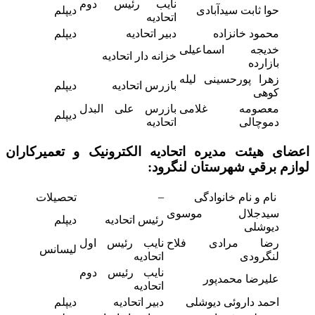
نایب رئیس دوم
حوا ثابت سیدآبادی
دیپلم
اتحادیه
محمود خانزاده
دبیر اتحادیه
دیپلم
خدیجه اسماعیلی
خزانه دار اتحادیه
بازارده
زهرا پورحسینی لیله
بازرس اتحادیه
دیپلم
کوهی
معصومه غلامی
بازرس علی البدل
دیپلم
دموچالی
اتحادیه
اعضای هیئت مدیره اتحاديه الکترونيک و تعميرکاران
لوازم برقي شهرستان لنگرود:
–
نام و نام خانوادگی
تحصیلات
سیدجلال موسوی
رئیس اتحادیه
دیپلم
دیوشلی
رضا مرادی فلاح
نایب رئیس اول
لیسانس
لنگرودی
اتحادیه
نایب رئیس دوم
علیرضا محمدپور
اتحادیه
احمد داروئی دیوشلی
دبیر اتحادیه
دیپلم