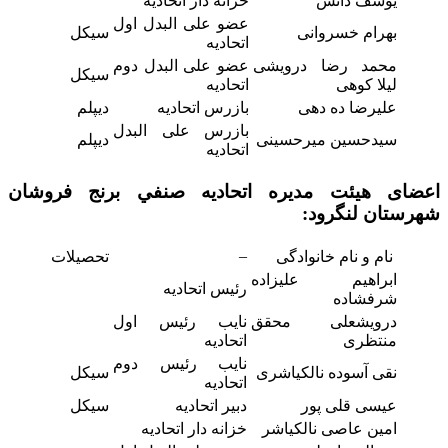
یوسف دانش
خزانه دار اتحادیه
عضو علی البدل اول
بهرام خسروانی
سیکل
اتحادیه
محمد رضا درویشی
عضو علی البدل دوم
سیکل
لیلا کوهی
اتحادیه
علیرضا ده دهی
بازرس اتحادیه
دیپلم
بازرس علی البدل
سیدحسین میرحسینی
دیپلم
اتحادیه
اعضای هیئت مدیره اتحاديه صنفي برنج فروشان
شهرستان لنگرود:
–
نام و نام خانوادگی
تحصیلات
ابراهیم علیزاده
رئیس اتحادیه
شرفشاده
درویشعلی محقق
نایب رئیس اول
منتظری
اتحادیه
نایب رئیس دوم
نقی آسوده نالکیاشری
سیکل
اتحادیه
عیسی قلی پور
دبیر اتحادیه
سیکل
امین عاصی نالکیاشر
خزانه دار اتحادیه