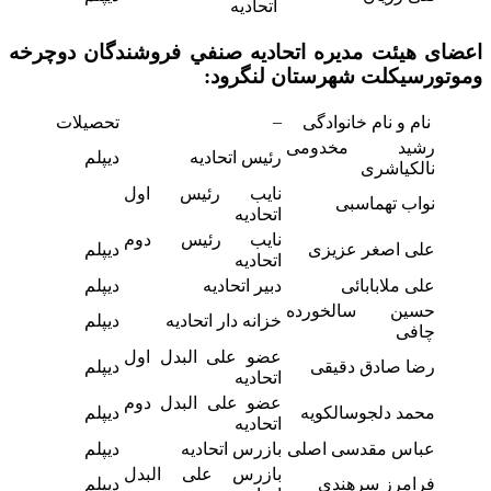
اتحادیه
اعضای هیئت مدیره اتحاديه صنفي فروشندگان دوچرخه
وموتورسیکلت
شهرستان لنگرود:
–
نام و نام خانوادگی
تحصیلات
رشید مخدومی
رئیس اتحادیه
دیپلم
نالکیاشری
نایب رئیس اول
نواب تهماسبی
اتحادیه
نایب رئیس دوم
علی اصغر عزیزی
دیپلم
اتحادیه
علی ملابابائی
دبیر اتحادیه
دیپلم
حسین سالخورده
خزانه دار اتحادیه
دیپلم
چافی
عضو علی البدل اول
رضا صادق دقیقی
دیپلم
اتحادیه
عضو علی البدل دوم
محمد دلجوسالکویه
دیپلم
اتحادیه
عباس مقدسی اصلی
بازرس اتحادیه
دیپلم
بازرس علی البدل
فرامرز سرهندی
دیپلم