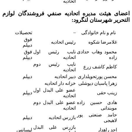
اتحادیه
اعضای هیئت مدیره اتحاديه صنفي فروشندگان لوازم
التحریر
شهرستان لنگرود:
–
نام و نام خانوادگی
تحصیلات
فوق
غلامرضا شکوه
رئیس اتحادیه
دیپلم
محمود وهاب حدادی
نایب رئیس اول
فوق
زاده
اتحادیه
دیپلم
نایب رئیس دوم
كاظم كاشف زرع
اتحادیه
محسن پورتحویلداری
دبیر اتحادیه
دیپلم
زهرا پاسبان دیوشلی
خزانه دار اتحادیه
عضو علی البدل اول
زینب حقی
دیپلم
اتحادیه
هادی حسین زاده
عضو علی البدل دوم
موبندانی
اتحادیه
حامد صنعتی پور
بازرس اتحادیه
دیپلم
لاهیجی
بازرس علی البدل
احد راهدار
لیسانس