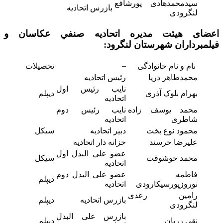
سیدمحمدهادی پورشافع
بازرس اتحادیه
لنگرودی
اعضای هیئت مدیره اتحاديه صنفي عکاسان و
فیلمبرداران
شهرستان لنگرود:
–
نام و نام خانوادگی
تحصیلات
محمدطاهر دریا
رئیس اتحادیه
نایب رئیس اول
بهرام بلوک آذری
دیپلم
اتحادیه
محمد یوسف زاده
نایب رئیس دوم
شاطری
اتحادیه
محمود نوع بخت
دبیر اتحادیه
سیکل
علیرضا خرسند
خزانه دار اتحادیه
عضو علی البدل اول
محمد خوشوقت
سیکل
اتحادیه
فاطمه
عضو علی البدل دوم
دیپلم
نوروزپورسیکارودی
اتحادیه
رامین رعدی
بازرس اتحادیه
دیپلم
لنگرودی
بازرس علی البدل
نقی زریان
دیپلم