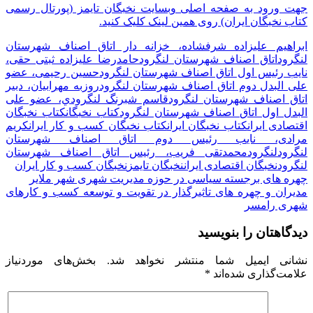
جهت ورود به صفحه اصلی وبسایت نخبگان تایمز (پورتال رسمی
کتاب نخبگان ایران) روی همین لینک کلیک کنید.
ابراهیم علیزاده شرفشاده، خزانه دار اتاق اصناف شهرستان
لنگرود
اتاق اصناف شهرستان لنگرود
حامدرضا علیزاده ثبتی حقی،
نایب رئیس اول اتاق اصناف شهرستان لنگرود
حسین رحیمی، عضو
علی البدل دوم اتاق اصناف شهرستان لنگرود
روزبه مهرابیان، دبیر
اتاق اصناف شهرستان لنگرود
قاسم شبرنگ لنگرودي، عضو علی
البدل اول اتاق اصناف شهرستان لنگرود
کتاب نخبگان
کتاب نخبگان
اقتصادی ایران
کتاب نخبگان ایران
کتاب نخبگان کسب و کار ایران
کریم
مرادی، نایب رئیس دوم اتاق اصناف شهرستان
لنگرود
لنگرود
محمدتقی فریب، رئیس اتاق اصناف شهرستان
لنگرود
نخبگان اقتصادی ایران
نخبگان تایمز
نخبگان کسب و کار ایران
راهبری
چهره های برجسته سیاسی در حوزه مدیریت شهری شهر ملایر
مدیران و چهره های تاثیرگذار در تقویت و توسعه کسب و کارهای
نوشته
شهری رامسر
دیدگاهتان را بنویسید
نشانی ایمیل شما منتشر نخواهد شد.
بخش‌های موردنیاز
علامت‌گذاری شده‌اند
*