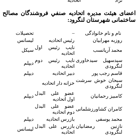
نژاد
اتحادیه
اعضای هیئت مدیره اتحاديه صنفي فروشندگان مصالح
ساختمانی
شهرستان لنگرود:
–
نام و نام خانوادگی
تحصیلات
روزبه مهرابیان
رئیس اتحادیه
لیسانس
نایب رئیس اول
محمد آریانسب
سیکل
اتحادیه
سیدسهیل سیدخاوری
نایب رئیس دوم
دیپلم
لنگرودی
اتحادیه
قاسم رجب پور
دبیر اتحادیه
دیپلم
سبحان خوش سرشت
خزانه دار اتحادیه
لنگرودی
عضو علی البدل
کامبیز رحمانیان
دیپلم
اول اتحادیه
عضو علی البدل
کامران کشاورزشلمانی
دوم اتحادیه
محمد یوسفی
بازرس اتحادیه
دیپلم
نازنین رمضانیان
بازرس علی البدل
لیسانس
لنگرودی
اتحادیه