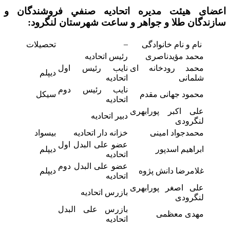
اعضای هیئت مدیره اتحاديه صنفي فروشندگان و
سازندگان طلا و جواهر و ساعت
شهرستان لنگرود:
–
نام و نام خانوادگی
تحصیلات
محمد مؤیدناصری
رئیس اتحادیه
محمد رودخانه ای
نایب رئیس اول
دیپلم
شلمانی
اتحادیه
نایب رئیس دوم
محمود جهانی مقدم
سیکل
اتحادیه
علی اکبر پورابهری
دبیر اتحادیه
لنگرودی
محمدجواد امینی
خزانه دار اتحادیه
بیسواد
عضو علی البدل اول
ابراهیم اسدپور
دیپلم
اتحادیه
عضو علی البدل دوم
غلامرضا دانش پژوه
دیپلم
اتحادیه
علی اصغر پورابهری
بازرس اتحادیه
لنگرودی
بازرس علی البدل
مهدی معظمی
اتحادیه