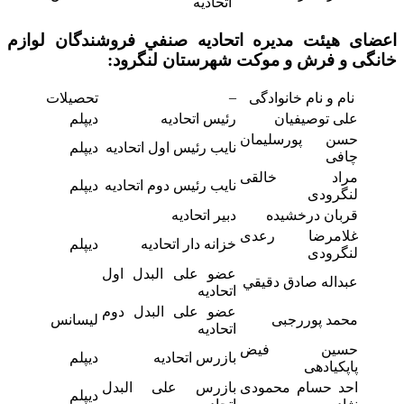
اتحادیه
اعضای هیئت مدیره اتحاديه صنفي فروشندگان لوازم
خانگی و فرش و موکت
شهرستان لنگرود:
–
نام و نام خانوادگی
تحصیلات
علی توصیفیان
رئیس اتحادیه
دیپلم
حسن پورسلیمان
نایب رئیس اول اتحادیه
دیپلم
چافی
مراد خالقی
نایب رئیس دوم اتحادیه
دیپلم
لنگرودی
قربان درخشیده
دبیر اتحادیه
غلامرضا رعدی
خزانه دار اتحادیه
دیپلم
لنگرودی
عضو علی البدل اول
عبداله صادق دقيقي
اتحادیه
عضو علی البدل دوم
محمد پوررجبی
لیسانس
اتحادیه
حسین فیض
بازرس اتحادیه
دیپلم
پاپکیادهی
احد حسام محمودی
بازرس علی البدل
دیپلم