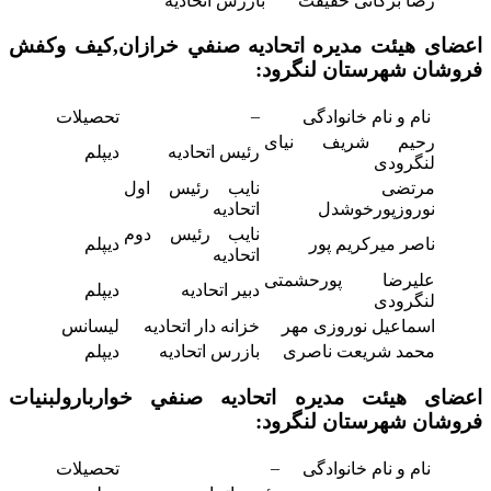
رضا برکاتی حقیقت
بازرس اتحادیه
اعضای هیئت مدیره اتحاديه صنفي خرازان,کیف وکفش
فروشان
شهرستان لنگرود:
–
نام و نام خانوادگی
تحصیلات
رحیم شریف نیای
رئیس اتحادیه
دیپلم
لنگرودی
مرتضی
نایب رئیس اول
نوروزپورخوشدل
اتحادیه
نایب رئیس دوم
ناصر میرکریم پور
دیپلم
اتحادیه
علیرضا پورحشمتی
دبیر اتحادیه
دیپلم
لنگرودی
اسماعیل نوروزی مهر
خزانه دار اتحادیه
لیسانس
محمد شریعت ناصری
بازرس اتحادیه
دیپلم
اعضای هیئت مدیره اتحاديه صنفي خواربارولبنیات
فروشان
شهرستان لنگرود:
–
نام و نام خانوادگی
تحصیلات