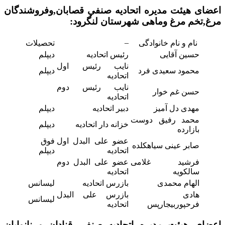
اعضای هیئت مدیره اتحاديه صنفي قصابان,وفروشندگان
مرغ,تخم مرغ وماهی
شهرستان لنگرود:
–
نام و نام خانوادگی
تحصیلات
حسین آقایی
رئیس اتحادیه
دیپلم
نایب رئیس اول
محمود سعیدی فرد
دیپلم
اتحادیه
نایب رئیس دوم
حسن غم خوار
اتحادیه
مهدی دل آمیز
دبیر اتحادیه
دیپلم
محمد رفیق دوست
خزانه دار اتحادیه
دیپلم
بازارده
عضو علی البدل اول
فوق
صابر عینی سیاهکلده
اتحادیه
دیپلم
فرشید غلامی
عضو علی البدل دوم
سالکویه
اتحادیه
الهام محمدی
بازرس اتحادیه
لیسانس
هادی
بازرس علی البدل
لیسانس
فرحپوربیجارپس
اتحادیه
اعضای هیئت مدیره اتحاديه صنفي قنادان و نانوایان