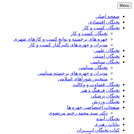
Skip
Menu
to
content
صفحه اصلی
نخبگان اقتصادی
نخبگان کسب و کار
نخبگان کسب و کار
چهره های برجسته و نوابغ کسب و کارهای شهری
مدیران و چهره های تاثیرگذار کسب و کار
نخبگان علمی
نخبگان امنیتی
نخبگان سیاسی
نخبگان سیاسی
مدیران و چهره های برجسته سیاسی
منتخبین شوراهای اسلامی
نخبگان قضاوت و وکالت
نخبگان فرهنگ و هنر
نخبگان پزشکی
نخبگان ورزش
صفحات اختصاصی چهره ها
دکتر سید محمد رحیم مرتضوی
نخبگان آینده
بیانات رهبری
کتاب نخبگان ایـــــران