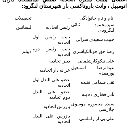
اتومبیل ، وانت باروتاکسی بار
شهرستان لنگرود:
–
نام و نام خانوادگی
تحصیلات
سیدمحمود ثنائی
رئیس اتحادیه
لیسانس
لنگرودی
نایب رئیس اول
حبیب سعیدی سرائی
اتحادیه
نایب رئیس دوم
رضا حق جونالکیاشری
دیپلم
اتحادیه
علی نیکوکارشلمانی
دبیر اتحادیه
عبدالرضا اسمعیل
خزانه دار اتحادیه
پورمقدم
عضو علی البدل اول
تقی ضمامی فتیده
اتحادیه
عضو علی البدل
نادر فخاری ده بنه
دوم اتحادیه
سیده منصوره موسوی
بازرس اتحادیه
چلارسی
بازرس علی البدل
علی بی آزاراملشی
اتحادیه