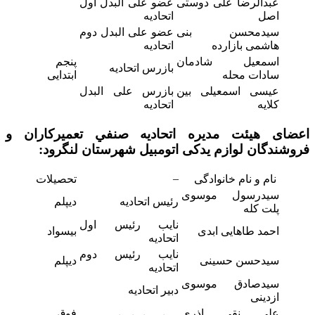
عبدالرضا علی دوستی
عضو علی البدل اول
اصل
اتحادیه
سیدمحسن بنی
عضو علی البدل دوم
هاشمی بازارده
اتحادیه
اسمعیل شادمان
پنجم
بازرس اتحادیه
سادات محله
ابتدایی
عیسی اسمعیلی بین
بازرس علی البدل
کلایه
اتحادیه
اعضای هیئت مدیره اتحاديه صنفي تعمیرکاران و
فروشندگان لوازم یدکی اتومبیل
شهرستان لنگرود:
–
نام و نام خانوادگی
تحصیلات
سیدرسول موسوی
رئیس اتحادیه
دیپلم
پلت کله
نایب رئیس اول
احمد طاهایی ابدی
بیسواد
اتحادیه
نایب رئیس دوم
سیدحسن حسینی
دیپلم
اتحادیه
سیدصادق موسوی
دبیر اتحادیه
ازدینی
علی نقی اذری
فوق