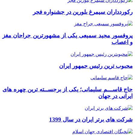
رکوردداران سیمرغ بلورین در جشنواره فجر
پروفسور مجید سمیعی یکی از مشهورترین جراحان مغز
و اعصاب
محبوب ترین رئیس جمهور ایران
حاج قاســـم سلیمانی؛ یکی از برجســته ترین چهره های
ایرانی در جهان
شرکت های برتر ایران در سال 1399