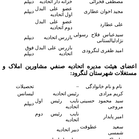
مصطفی فخرائی
خزانه دار اتحادیه
دیپلم
عضو علی البدل
مجید اخوان عطاری
دیپلم
اول اتحادیه
عضو علی البدل
علی عطارد
دوم اتحادیه
سیدعباس فلاح رسولی
بازرس اتحادیه
دیپلم
نژادلیالستانی
بازرس علی البدل
فوق
امید ظفری لنگرودی
اتحادیه
دیپلم
اعضای هیئت مدیره اتحاديه صنفي مشاورين املاک و
مستغلات شهرستان لنگرود:
–
نام و نام خانوادگی
تحصیلات
کریم مرادی
رئیس اتحادیه
لیسانس
سید محمود حسینی
نایب رئیس اول
دیپلم
مروجی
اتحادیه
نایب رئیس دوم
امیر پایدار
اتحادیه
سعید عطوفت
دبیر اتحادیه
شمسی