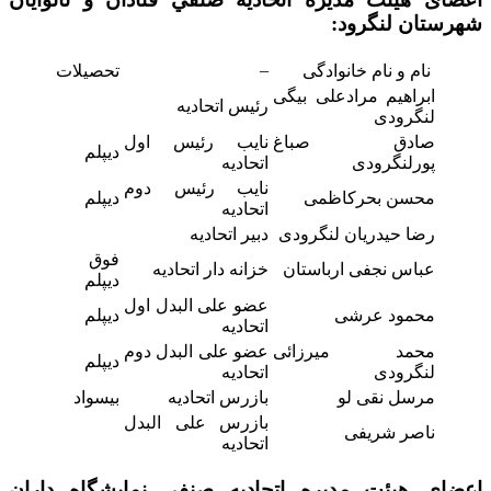
شهرستان لنگرود:
–
نام و نام خانوادگی
تحصیلات
ابراهیم مرادعلی بیگی
رئیس اتحادیه
لنگرودی
صادق صباغ
نایب رئیس اول
دیپلم
پورلنگرودی
اتحادیه
نایب رئیس دوم
محسن بحرکاظمی
دیپلم
اتحادیه
رضا حیدریان لنگرودی
دبیر اتحادیه
فوق
عباس نجفی ارباستان
خزانه دار اتحادیه
دیپلم
عضو علی البدل اول
محمود عرشی
دیپلم
اتحادیه
محمد میرزائی
عضو علی البدل دوم
دیپلم
لنگرودی
اتحادیه
مرسل نقی لو
بازرس اتحادیه
بیسواد
بازرس علی البدل
ناصر شریفی
اتحادیه
اعضای هیئت مدیره اتحاديه صنفي نمایشگاه داران