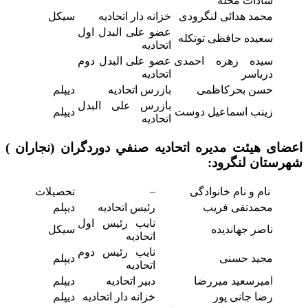
سادات محله
محمد هدائی لنگرودی
خزانه دار اتحادیه
سیکل
عضو علی البدل اول
سعیده حافظی توتکله
اتحادیه
سیده زهره احمدی
عضو علی البدل دوم
دریاسر
اتحادیه
حسن بحرکاظمی
بازرس اتحادیه
دیپلم
بازرس علی البدل
زینب اسماعیل دوست
دیپلم
اتحادیه
اعضای هیئت مدیره اتحاديه صنفي دوردگران (‌نجاران )
شهرستان لنگرود:
–
نام و نام خانوادگی
تحصیلات
محمدتقی فریب
رئیس اتحادیه
دیپلم
نایب رئیس اول
ناصر جهاندیده
سیکل
اتحادیه
نایب رئیس دوم
مجید حسنی
دیپلم
اتحادیه
امیرسعید میررضا
دبیر اتحادیه
دیپلم
رضا جانی پور
خزانه دار اتحادیه
دیپلم