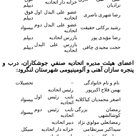
خزانه دار اتحادیه
نزادیان
دیپلم
عضو علی البدل اول
فوق
رضا شهری ناصری
اتحادیه
دیپلم
عضو علی البدل دوم
رشید برکاتی حقیقت
بیسواد
اتحادیه
رضا مؤیدی پور
بازرس اتحادیه
دیپلم
بازرس علی البدل
حجت مجیدی چافی
دیپلم
اتحادیه
اعضای هیئت مدیره اتحاديه صنفي جوشکاران، درب و
پنجره سازان آهنی و آلومینیومی
شهرستان لنگرود:
–
نام و نام خانوادگی
تحصیلات
بهمن فلاح اکبرپور
رئیس اتحادیه
نایب رئیس اول
اصغر محمدیان کیاکلایه
بیسواد
اتحادیه
رمضان بزرگی
نایب رئیس دوم
بیسواد
کوشالشهی
اتحادیه
رمضانعلي مولوي نژاد
دبیر اتحادیه
سیداکبر میرنظامی
خزانه دار اتحادیه
سیکل