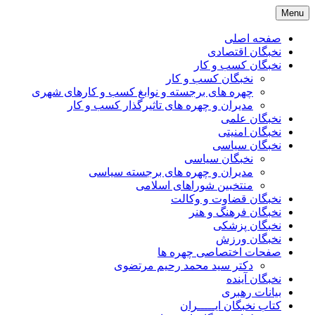
Skip
Menu
to
content
صفحه اصلی
نخبگان اقتصادی
نخبگان کسب و کار
نخبگان کسب و کار
چهره های برجسته و نوابغ کسب و کارهای شهری
مدیران و چهره های تاثیرگذار کسب و کار
نخبگان علمی
نخبگان امنیتی
نخبگان سیاسی
نخبگان سیاسی
مدیران و چهره های برجسته سیاسی
منتخبین شوراهای اسلامی
نخبگان قضاوت و وکالت
نخبگان فرهنگ و هنر
نخبگان پزشکی
نخبگان ورزش
صفحات اختصاصی چهره ها
دکتر سید محمد رحیم مرتضوی
نخبگان آینده
بیانات رهبری
کتاب نخبگان ایـــــران