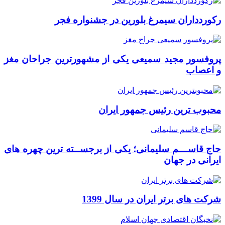
رکوردداران سیمرغ بلورین در جشنواره فجر
پروفسور مجید سمیعی یکی از مشهورترین جراحان مغز
و اعصاب
محبوب ترین رئیس جمهور ایران
حاج قاســـم سلیمانی؛ یکی از برجســته ترین چهره های
ایرانی در جهان
شرکت های برتر ایران در سال 1399