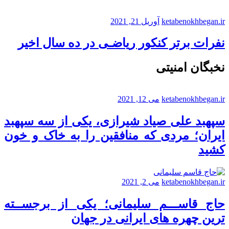
ketabenokhbegan.ir
آوریل 21, 2021
نفرات برتر کنکور ریاضـی در ده سال اخیر
نخبگان امنیتی
ketabenokhbegan.ir
می 12, 2021
سپهبد علی صیاد شیرازی، یکی از سه سپهبد
ایران؛ مردی که منافقین را به خاک و خون
کشید
ketabenokhbegan.ir
می 2, 2021
حاج قاســـم سلیمانی؛ یکی از برجســته
ترین چهره های ایرانی در جهان