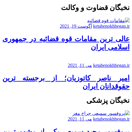
نخبگان قضاوت و وکالت
ketabenokhbegan.ir
آگوست 19, 2021
عالی ترین مقامات قوه قضائیه در جمهوری
اسلامی ایران
ketabenokhbegan.ir
می 11, 2021
امیر ناصر کاتوزیان؛ از برجسته ترین
حقوقدانان ایران
نخبگان پزشکی
ketabenokhbegan.ir
می 11, 2021
پروفسور مجید سمیعی یکی از مشهورترین