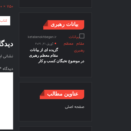
Full
750 × 400
size
راهب
کتاب ن
بیانات رهبری
نوشت
ketabenokhbegan.ir
دیدگا
آوریل 21, 2021
گزیده ای از بیانات
مقام معظم رهبری
نشانی ا
در موضوع نخبگان کسب و کار
دیدگاه
*
عناوین مطالب
صفحه اصلی