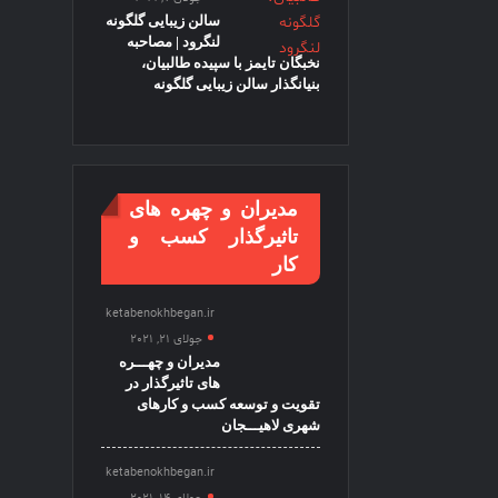
سالن زیبایی گلگونه
لنگرود | مصاحبه
نخبگان تایمز با سپیده طالبیان،
بنیانگذار سالن زیبایی گلگونه
مدیران و چهره های
تاثیرگذار کسب و
کار
ketabenokhbegan.ir
جولای 21, 2021
مدیران و چهـــره
های تاثیرگذار در
تقویت و توسعه کسب و کارهای
شهری لاهیـــجان
ketabenokhbegan.ir