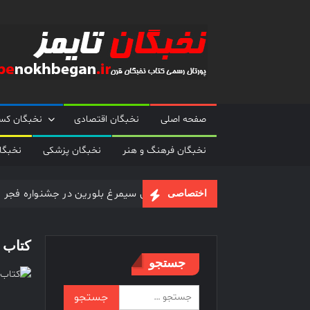
Ski
t
conten
صفحه اصلی
نخبگان اقتصادی
نخبگان کسب
نخبگان فرهنگ و هنر
نخبگان پزشکی
نخبگا
رکوردداران سیمرغ بلورین در جشنواره فجر
اختصاصی
محبوب ترین رئیس جمهور ایران
شرکت های برتر ایران در سال 1399
کتاب ن
جستجو
جستجو
برای: