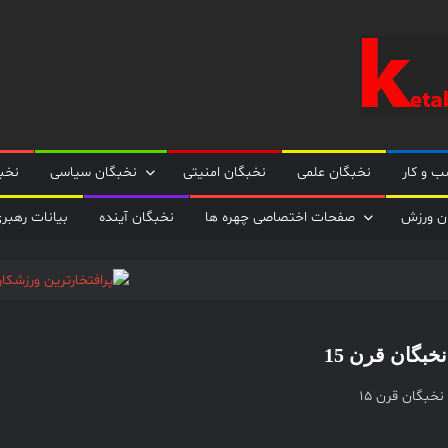
نخبگان
نخبگان
تایمز/
کتاب
نخبگان
 و کار
نخبگان علمی
نخبگان امنیتی
نخبگان سیاسی
نخب
+ پورتال
رسمی
ن ورزش
صفحات اختصاصی چهره ها
نخبگان آینده
بیانات رهبر
کتاب
نخبگان
ایران –
کتاب
پروفسور مجید 
نخبگان
حاج قاســـم سلیمانی؛
خبگان قرن 15
اقتصادی
ایران –
کتاب
نخبگان