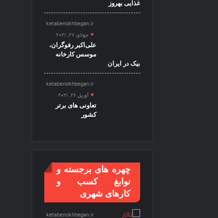
غذایی بهروز
ketabenokhbegan.ir
جولای 27, 2021
علی‌اکبر رفوگران،
موسس کارخانه
بیک در ایران
ketabenokhbegan.ir
آوریل 26, 2021
تعاونی های برتر
کشور
چهره های برجسته و
نوابغ کسب و
کارهای شهری
ketabenokhbegan.ir