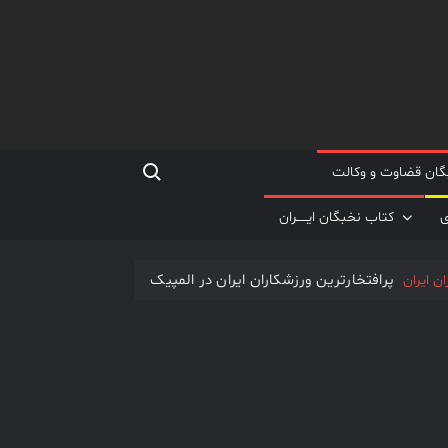
Search for:
گان قضاوت و وکالت
ی
کتاب نخبگان ایـــــران
پرافتخارترین ورزشکاران ایران در المپیک
سمیعی یکی از مشهورترین جراحان مغز و اعصاب
 یکی از برجســته ترین چهره های ایرانی در جهان
نخبگان اقتصادی جهان اسلام