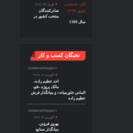
آوریل 26, 2021
صادرکنندگان
منتخب کشور در
سال 1399
نخبگان کسب و کار
ketabenokhbegan.ir
آگوست 7, 2021
احد عظیم زاده،
مالک پروژه «قو،
الماس خاورمیانه» و بنیانگذار فرش
عظیم زاده
ketabenokhbegan.ir
آگوست 4, 2021
بهروز فروتن،
بنیانگذار صنایع