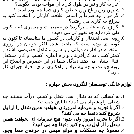
آغاز به كار و نیز در طول کار با آن مواجه بوديد، بگوييد؟
شيرين‌ترين و تلخ‌ترين خاطره كاري شما چه بوده است؟
اگر قرار بود صرفا بر اساس علاقه، کارتان را انتخاب کنید به
سراغ چه کاری می رفتید؟
اگر زمان به عقب برگردد؛ در تصمیمات و مسیری که تا کنون
طی کرده اید چه تغییراتی می دهید؟
رویه ایجاد اشتغال و کاریابی در کشور ما متاسفانه تا کنون به
گونه ای بوده است که باعث شده اکثر جوانان در آرزوی
استخدام در ادارات دولتی و یا سایر مشاغل خصوصی باشند و
کمتر کسی به کارآفرینی و راه اندازی کسب و کار مستقل
اقبال نشان می دهد. دیدگاه شما در این خصوص و اصلاح این
رویه چیست و چه پیشنهاد و راهکاری برای افراد جویای کار
دارید؟
لوازم خانگی توصیفیان لنگرود/ بخش چهارم :
به کسانی که به دنبال ایجاد شغل و کسب درآمد هستند چه
شغلی را پیشنهاد می کنید؟ دلیلش چیست؟
اگر با تجربه و سرمایه امروزتان بخواهید همین شغل را از اول
شروع کنید دقیقا چه می کنید؟
اگر با تجربه امروز ولی بدون هیچ سرمایه ای بخواهید همین
شغل را از اول شروع کنید دقیقا چه می کنید؟
معمولا چه مشکلات و موانع مهمی در حرفه‌ی شما وجود