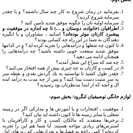
بفرمایید در زمان شروع به کار چند سال داشتید؟ و با چقدر
سرمایه شروع کردید؟
سرمایه اولیه تان را چگونه موفق شدید تامین کنید ؟
اطرافیان (خانواده، دوستان و …) تا چه اندازه در موفقیت و
پیشبرد کارتان موثر بوده‌اند؟
اساتید ، مشاوران و یا انگیزه
دهندگان به شما در این راه چه کسانی بودند؟
تا کنون چه شغلها و درآمدهایی را تجربه کرده اید؟ و در کدامها
موفق شدید منفعت خوبی داشته باشید؟ چه درآمدهایی را
همچنان ادامه می دهید؟
چه شد که سراغ این شغل آمدید؟
در کسب و کارتان به چه‌ چیزی بیش از همه افتخار می‌کنید؟
چقدر طول کشید تا توانستيد به يك گردش نقدي و نقطه سر
به سر مثبت دست پيدا كنيد؟ و پس از چه مدت به درآمد ایده
آل و آنچه که از ابتدا مدنظرتان بود رسیدید؟
لوازم خانگی توصیفیان لنگرود/ بخش سوم:
موفقیت ، افتخارات و یا آموزش ها و مدارکی اگر در زمینه
شغلی یا سایر زمینه ها تا کنون داشته اید بیان کنید؟
برخي‌ها معتقدند كه مالکان کسب و کار و كارآفرينان با
استرس‌هاي زيادي مواجه هستند. آيا شما هم اين را تجربه
كرده‌ايد؟ کمی راجع به فشارها و بحران‌هايي كه روزهاي اول