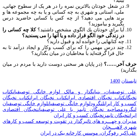
بینید؟
در شغل خودتان بالاترین نمره را در هر یک از سطوح جهانی،
ملی، استانی و شهری به چه کسانی و یا به چه مجموعه ها و
برند هایی می دهید؟ از چه کس یا کسانی حاضرید درس
بگیرید و بیاموزید؟
آيا براي خودتان يك الگوي مشخص داشتيد؟
کلا چه کسانی را
در زندگی خود الگو قرار داده و یا آنها را می پسندید؟
چه کتابهایی را خوانده اید و قبول دارید؟
چند درس مهمي را كه برای کسب وكار و ایجاد درآمد تا به
حال فرا گرفته‌ايد با مخاطبان در میان بگذارید؟
حرف آخر……؟
(در پایان هر سخنی دوست دارید با مردم در میان
بگذارید)
تابستان
1400
علی توصیفیان، بنیانگذار و مالک لوازم خانگی توصیفیان
کتاب
نخبگان
کتاب نخبگان اقتصادی ایران
کتاب نخبگان ایران
کتاب نخبگان
کسب و کار ایران
لنگرود
لوازم خانگی توصیفیان
لوازم خانگی توصیفیان
لنگرود
مصاحبه نخبگان تایمز با علی توصیفیان
نخبگان اقتصادی
ایران
نخبگان تایمز
نخبگان کسب و کار ایران
راهبری
مدیران و چهـــره های تاثیرگذار در تقویت و توسعه کسب و کارهای
شهری لاهیـــجان
نوشته
علی‌اکبر رفوگران، موسس کارخانه بیک در ایران