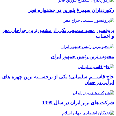
رکوردداران سیمرغ بلورین در جشنواره فجر
پروفسور مجید سمیعی یکی از مشهورترین جراحان مغز
و اعصاب
محبوب ترین رئیس جمهور ایران
حاج قاســـم سلیمانی؛ یکی از برجســته ترین چهره های
ایرانی در جهان
شرکت های برتر ایران در سال 1399