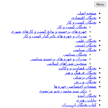
Skip
Menu
to
content
صفحه اصلی
نخبگان اقتصادی
نخبگان کسب و کار
نخبگان کسب و کار
چهره های برجسته و نوابغ کسب و کارهای شهری
مدیران و چهره های تاثیرگذار کسب و کار
نخبگان علمی
نخبگان امنیتی
نخبگان سیاسی
نخبگان سیاسی
مدیران و چهره های برجسته سیاسی
منتخبین شوراهای اسلامی
نخبگان قضاوت و وکالت
نخبگان فرهنگ و هنر
نخبگان پزشکی
نخبگان ورزش
صفحات اختصاصی چهره ها
دکتر سید محمد رحیم مرتضوی
نخبگان آینده
بیانات رهبری
کتاب نخبگان ایـــــران