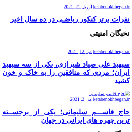
ketabenokhbegan.ir
آوریل 21, 2021
نفرات برتر کنکور ریاضـی در ده سال اخیر
نخبگان امنیتی
ketabenokhbegan.ir
می 12, 2021
سپهبد علی صیاد شیرازی، یکی از سه سپهبد
ایران؛ مردی که منافقین را به خاک و خون
کشید
ketabenokhbegan.ir
می 2, 2021
حاج قاســـم سلیمانی؛ یکی از برجســته
ترین چهره های ایرانی در جهان