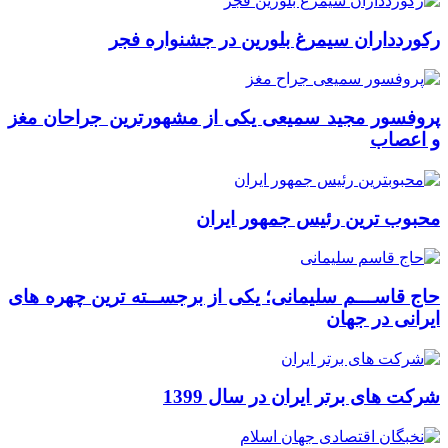
رکوردداران سیمرغ بلورین در جشنواره فجر
پروفسور مجید سمیعی یکی از مشهورترین جراحان مغز
و اعصاب
محبوب ترین رئیس جمهور ایران
حاج قاســـم سلیمانی؛ یکی از برجســته ترین چهره های
ایرانی در جهان
شرکت های برتر ایران در سال 1399