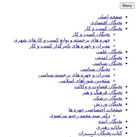
Skip
Menu
to
content
صفحه اصلی
نخبگان اقتصادی
نخبگان کسب و کار
نخبگان کسب و کار
چهره های برجسته و نوابغ کسب و کارهای شهری
مدیران و چهره های تاثیرگذار کسب و کار
نخبگان علمی
نخبگان امنیتی
نخبگان سیاسی
نخبگان سیاسی
مدیران و چهره های برجسته سیاسی
منتخبین شوراهای اسلامی
نخبگان قضاوت و وکالت
نخبگان فرهنگ و هنر
نخبگان پزشکی
نخبگان ورزش
صفحات اختصاصی چهره ها
دکتر سید محمد رحیم مرتضوی
نخبگان آینده
بیانات رهبری
کتاب نخبگان ایـــــران