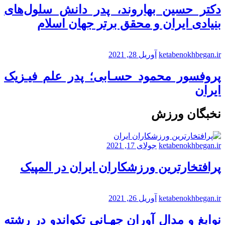
دکتر حسین بهاروند، پدر دانش سلول‌های
بنیادی ایران و محقق برتر جهان اسلام
ketabenokhbegan.ir
آوریل 28, 2021
پروفسور محمود حسـابی؛ پدر علم فیـزیک
ایران
نخبگان ورزش
ketabenokhbegan.ir
جولای 17, 2021
پرافتخارترین ورزشکاران ایران در المپیک
ketabenokhbegan.ir
آوریل 26, 2021
نوابغ و مدال آوران جهـانی تکواندو در رشته