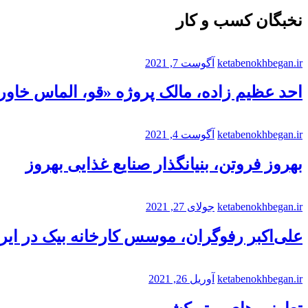
نخبگان کسب و کار
ketabenokhbegan.ir
آگوست 7, 2021
احد عظیم زاده، مالک پروژه «قو، الماس خاورم
ketabenokhbegan.ir
آگوست 4, 2021
بهروز فروتن، بنیانگذار صنایع غذایی بهروز
ketabenokhbegan.ir
جولای 27, 2021
علی‌اکبر رفوگران، موسس کارخانه بیک در ایر
ketabenokhbegan.ir
آوریل 26, 2021