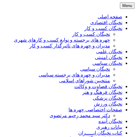
Skip
Menu
to
content
صفحه اصلی
نخبگان اقتصادی
نخبگان کسب و کار
نخبگان کسب و کار
چهره های برجسته و نوابغ کسب و کارهای شهری
مدیران و چهره های تاثیرگذار کسب و کار
نخبگان علمی
نخبگان امنیتی
نخبگان سیاسی
نخبگان سیاسی
مدیران و چهره های برجسته سیاسی
منتخبین شوراهای اسلامی
نخبگان قضاوت و وکالت
نخبگان فرهنگ و هنر
نخبگان پزشکی
نخبگان ورزش
صفحات اختصاصی چهره ها
دکتر سید محمد رحیم مرتضوی
نخبگان آینده
بیانات رهبری
کتاب نخبگان ایـــــران