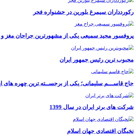
رکوردداران سیمرغ بلورین در جشنواره فجر
پروفسور مجید سمیعی یکی از مشهورترین جراحان مغز و
محبوب ترین رئیس جمهور ایران
حاج قاســـم سلیمانی؛ یکی از برجســته ترین چهره های ای
شرکت های برتر ایران در سال 1399
نخبگان اقتصادی جهان اسلام