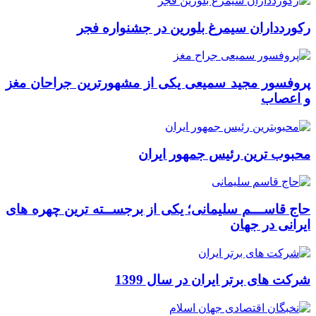
رکوردداران سیمرغ بلورین در جشنواره فجر
پروفسور مجید سمیعی یکی از مشهورترین جراحان مغز
و اعصاب
محبوب ترین رئیس جمهور ایران
حاج قاســـم سلیمانی؛ یکی از برجســته ترین چهره های
ایرانی در جهان
شرکت های برتر ایران در سال 1399