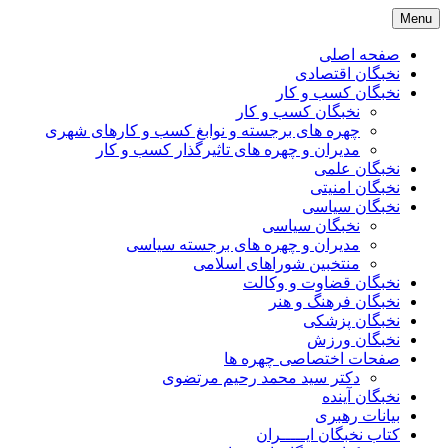
Skip
Menu
to
content
صفحه اصلی
نخبگان اقتصادی
نخبگان کسب و کار
نخبگان کسب و کار
چهره های برجسته و نوابغ کسب و کارهای شهری
مدیران و چهره های تاثیرگذار کسب و کار
نخبگان علمی
نخبگان امنیتی
نخبگان سیاسی
نخبگان سیاسی
مدیران و چهره های برجسته سیاسی
منتخبین شوراهای اسلامی
نخبگان قضاوت و وکالت
نخبگان فرهنگ و هنر
نخبگان پزشکی
نخبگان ورزش
صفحات اختصاصی چهره ها
دکتر سید محمد رحیم مرتضوی
نخبگان آینده
بیانات رهبری
کتاب نخبگان ایـــــران