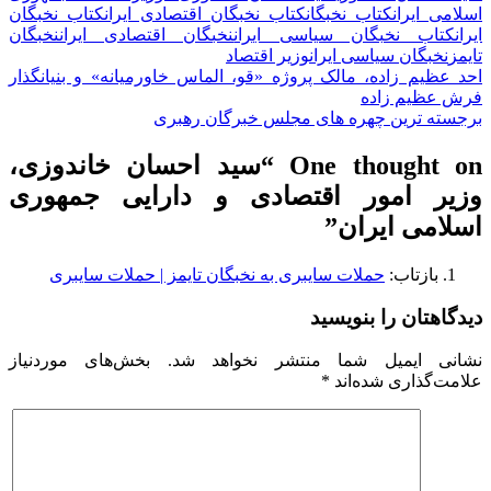
اسلامی ایران
کتاب نخبگان
کتاب نخبگان اقتصادی ایران
کتاب نخبگان
ایران
کتاب نخبگان سیاسی ایران
نخبگان اقتصادی ایران
نخبگان
تایمز
نخبگان سیاسی ایران
وزیر اقتصاد
راهبری
احد عظیم زاده، مالک پروژه «قو، الماس خاورمیانه» و بنیانگذار
فرش عظیم زاده
نوشته
برجسته ترین چهره های مجلس خبرگان رهبری
One thought on “
سید احسان خاندوزی،
وزیر امور اقتصادی و دارایی جمهوری
اسلامی ایران
”
بازتاب:
حملات سایبری به نخبگان تایمز | حملات سایبری
دیدگاهتان را بنویسید
نشانی ایمیل شما منتشر نخواهد شد.
بخش‌های موردنیاز
علامت‌گذاری شده‌اند
*