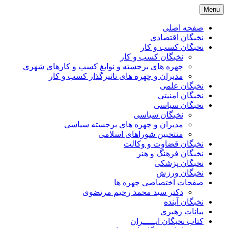
Skip
Menu
to
content
صفحه اصلی
نخبگان اقتصادی
نخبگان کسب و کار
نخبگان کسب و کار
چهره های برجسته و نوابغ کسب و کارهای شهری
مدیران و چهره های تاثیرگذار کسب و کار
نخبگان علمی
نخبگان امنیتی
نخبگان سیاسی
نخبگان سیاسی
مدیران و چهره های برجسته سیاسی
منتخبین شوراهای اسلامی
نخبگان قضاوت و وکالت
نخبگان فرهنگ و هنر
نخبگان پزشکی
نخبگان ورزش
صفحات اختصاصی چهره ها
دکتر سید محمد رحیم مرتضوی
نخبگان آینده
بیانات رهبری
کتاب نخبگان ایـــــران