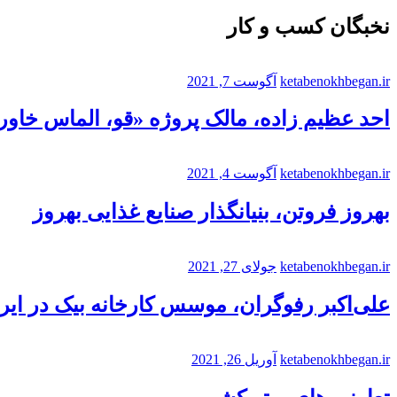
نخبگان کسب و کار
ketabenokhbegan.ir
آگوست 7, 2021
احد عظیم زاده، مالک پروژه «قو، الماس خاورم
ketabenokhbegan.ir
آگوست 4, 2021
بهروز فروتن، بنیانگذار صنایع غذایی بهروز
ketabenokhbegan.ir
جولای 27, 2021
علی‌اکبر رفوگران، موسس کارخانه بیک در ایر
ketabenokhbegan.ir
آوریل 26, 2021