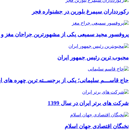
رکوردداران سیمرغ بلورین در جشنواره فجر
پروفسور مجید سمیعی یکی از مشهورترین جراحان مغز و
محبوب ترین رئیس جمهور ایران
حاج قاســـم سلیمانی؛ یکی از برجســته ترین چهره های ای
شرکت های برتر ایران در سال 1399
نخبگان اقتصادی جهان اسلام