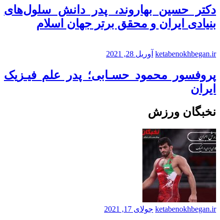
دکتر حسین بهاروند، پدر دانش سلول‌های
بنیادی ایران و محقق برتر جهان اسلام
ketabenokhbegan.ir
آوریل 28, 2021
پروفسور محمود حسـابی؛ پدر علم فیـزیک
ایران
نخبگان ورزش
ketabenokhbegan.ir
جولای 17, 2021