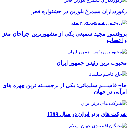
رکوردداران سیمرغ بلورین در جشنواره فجر
پروفسور مجید سمیعی یکی از مشهورترین جراحان مغز
و اعصاب
محبوب ترین رئیس جمهور ایران
حاج قاســـم سلیمانی؛ یکی از برجســته ترین چهره های
ایرانی در جهان
شرکت های برتر ایران در سال 1399