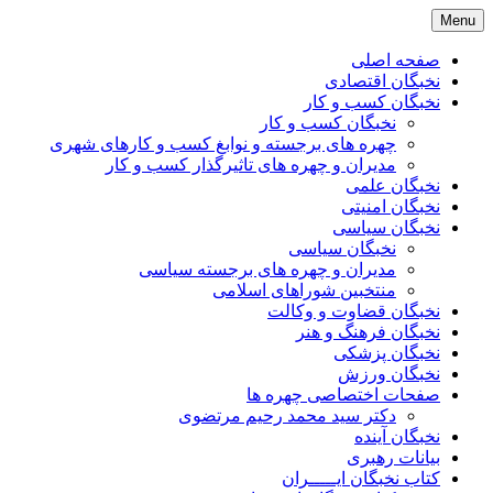
Skip
Menu
to
content
صفحه اصلی
نخبگان اقتصادی
نخبگان کسب و کار
نخبگان کسب و کار
چهره های برجسته و نوابغ کسب و کارهای شهری
مدیران و چهره های تاثیرگذار کسب و کار
نخبگان علمی
نخبگان امنیتی
نخبگان سیاسی
نخبگان سیاسی
مدیران و چهره های برجسته سیاسی
منتخبین شوراهای اسلامی
نخبگان قضاوت و وکالت
نخبگان فرهنگ و هنر
نخبگان پزشکی
نخبگان ورزش
صفحات اختصاصی چهره ها
دکتر سید محمد رحیم مرتضوی
نخبگان آینده
بیانات رهبری
کتاب نخبگان ایـــــران