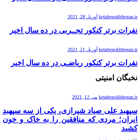
ketabenokhbegan.ir
آوریل 28, 2021
نفرات برتر کنکور تجــربی در ده سال اخیر
ketabenokhbegan.ir
آوریل 21, 2021
نفرات برتر کنکور ریاضـی در ده سال اخیر
نخبگان امنیتی
ketabenokhbegan.ir
می 12, 2021
سپهبد علی صیاد شیرازی، یکی از سه سپهبد
ایران؛ مردی که منافقین را به خاک و خون
کشید