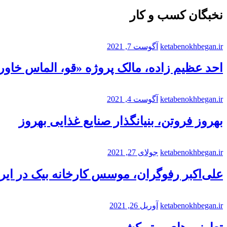
نخبگان کسب و کار
ketabenokhbegan.ir
آگوست 7, 2021
احد عظیم زاده، مالک پروژه «قو، الماس خاورم
ketabenokhbegan.ir
آگوست 4, 2021
بهروز فروتن، بنیانگذار صنایع غذایی بهروز
ketabenokhbegan.ir
جولای 27, 2021
علی‌اکبر رفوگران، موسس کارخانه بیک در ایر
ketabenokhbegan.ir
آوریل 26, 2021