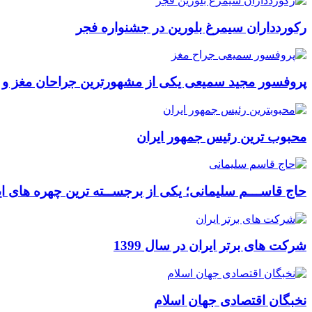
رکوردداران سیمرغ بلورین در جشنواره فجر
پروفسور مجید سمیعی یکی از مشهورترین جراحان مغز و
محبوب ترین رئیس جمهور ایران
حاج قاســـم سلیمانی؛ یکی از برجســته ترین چهره های ای
شرکت های برتر ایران در سال 1399
نخبگان اقتصادی جهان اسلام