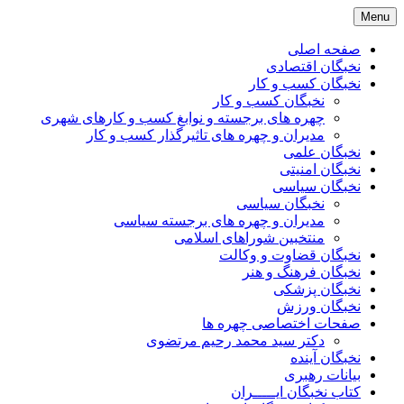
Skip
Menu
to
content
صفحه اصلی
نخبگان اقتصادی
نخبگان کسب و کار
نخبگان کسب و کار
چهره های برجسته و نوابغ کسب و کارهای شهری
مدیران و چهره های تاثیرگذار کسب و کار
نخبگان علمی
نخبگان امنیتی
نخبگان سیاسی
نخبگان سیاسی
مدیران و چهره های برجسته سیاسی
منتخبین شوراهای اسلامی
نخبگان قضاوت و وکالت
نخبگان فرهنگ و هنر
نخبگان پزشکی
نخبگان ورزش
صفحات اختصاصی چهره ها
دکتر سید محمد رحیم مرتضوی
نخبگان آینده
بیانات رهبری
کتاب نخبگان ایـــــران