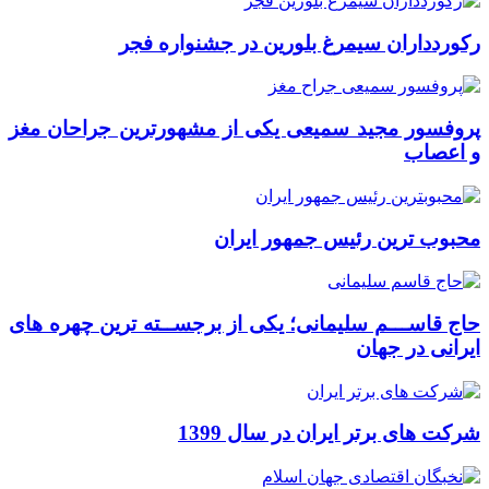
رکوردداران سیمرغ بلورین در جشنواره فجر
پروفسور مجید سمیعی یکی از مشهورترین جراحان مغز
و اعصاب
محبوب ترین رئیس جمهور ایران
حاج قاســـم سلیمانی؛ یکی از برجســته ترین چهره های
ایرانی در جهان
شرکت های برتر ایران در سال 1399