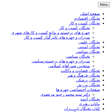
Skip
Menu
to
content
صفحه اصلی
نخبگان اقتصادی
نخبگان کسب و کار
نخبگان کسب و کار
چهره های برجسته و نوابغ کسب و کارهای شهری
مدیران و چهره های تاثیرگذار کسب و کار
نخبگان علمی
نخبگان امنیتی
نخبگان سیاسی
نخبگان سیاسی
مدیران و چهره های برجسته سیاسی
منتخبین شوراهای اسلامی
نخبگان قضاوت و وکالت
نخبگان فرهنگ و هنر
نخبگان پزشکی
نخبگان ورزش
صفحات اختصاصی چهره ها
دکتر سید محمد رحیم مرتضوی
نخبگان آینده
بیانات رهبری
کتاب نخبگان ایـــــران