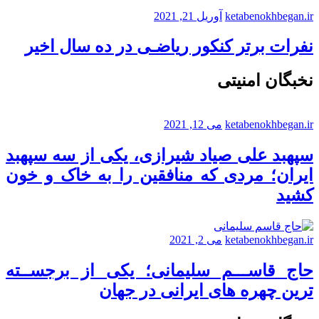
ketabenokhbegan.ir
آوریل 21, 2021
نفرات برتر کنکور ریاضـی در ده سال اخیر
نخبگان امنیتی
ketabenokhbegan.ir
می 12, 2021
سپهبد علی صیاد شیرازی، یکی از سه سپهبد
ایران؛ مردی که منافقین را به خاک و خون
کشید
ketabenokhbegan.ir
می 2, 2021
حاج قاســـم سلیمانی؛ یکی از برجســته
ترین چهره های ایرانی در جهان