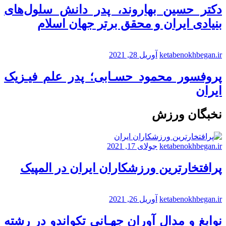
دکتر حسین بهاروند، پدر دانش سلول‌های
بنیادی ایران و محقق برتر جهان اسلام
ketabenokhbegan.ir
آوریل 28, 2021
پروفسور محمود حسـابی؛ پدر علم فیـزیک
ایران
نخبگان ورزش
ketabenokhbegan.ir
جولای 17, 2021
پرافتخارترین ورزشکاران ایران در المپیک
ketabenokhbegan.ir
آوریل 26, 2021
نوابغ و مدال آوران جهـانی تکواندو در رشته