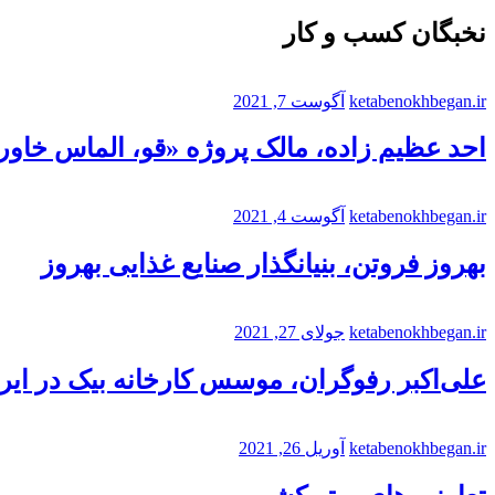
نخبگان کسب و کار
ketabenokhbegan.ir
آگوست 7, 2021
احد عظیم زاده، مالک پروژه «قو، الماس خاورم
ketabenokhbegan.ir
آگوست 4, 2021
بهروز فروتن، بنیانگذار صنایع غذایی بهروز
ketabenokhbegan.ir
جولای 27, 2021
علی‌اکبر رفوگران، موسس کارخانه بیک در ایر
ketabenokhbegan.ir
آوریل 26, 2021