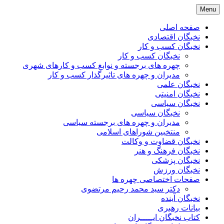
Skip
Menu
to
content
صفحه اصلی
نخبگان اقتصادی
نخبگان کسب و کار
نخبگان کسب و کار
چهره های برجسته و نوابغ کسب و کارهای شهری
مدیران و چهره های تاثیرگذار کسب و کار
نخبگان علمی
نخبگان امنیتی
نخبگان سیاسی
نخبگان سیاسی
مدیران و چهره های برجسته سیاسی
منتخبین شوراهای اسلامی
نخبگان قضاوت و وکالت
نخبگان فرهنگ و هنر
نخبگان پزشکی
نخبگان ورزش
صفحات اختصاصی چهره ها
دکتر سید محمد رحیم مرتضوی
نخبگان آینده
بیانات رهبری
کتاب نخبگان ایـــــران