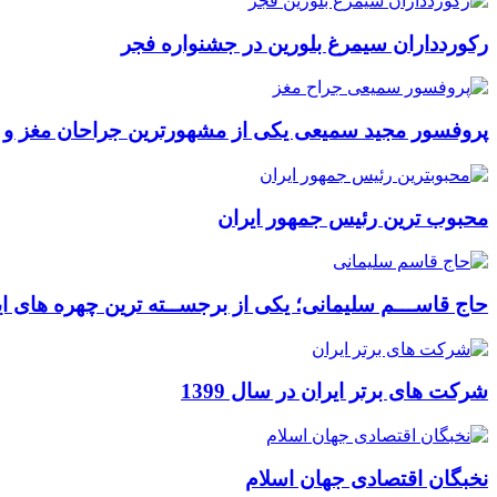
رکوردداران سیمرغ بلورین در جشنواره فجر
پروفسور مجید سمیعی یکی از مشهورترین جراحان مغز و
محبوب ترین رئیس جمهور ایران
حاج قاســـم سلیمانی؛ یکی از برجســته ترین چهره های ای
شرکت های برتر ایران در سال 1399
نخبگان اقتصادی جهان اسلام