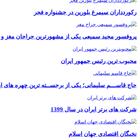
رکوردداران سیمرغ بلورین در جشنواره فجر
پروفسور مجید سمیعی یکی از مشهورترین جراحان مغز و
محبوب ترین رئیس جمهور ایران
حاج قاســـم سلیمانی؛ یکی از برجســته ترین چهره های ای
شرکت های برتر ایران در سال 1399
نخبگان اقتصادی جهان اسلام