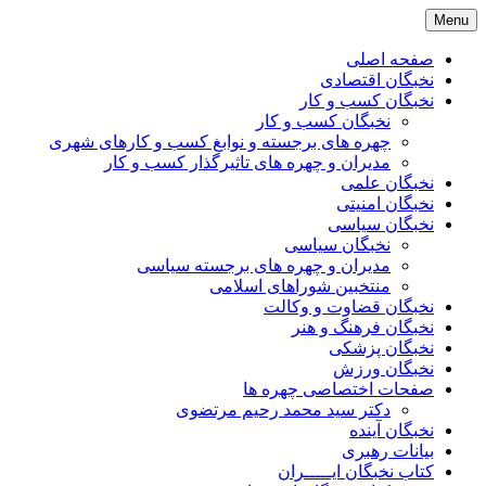
Skip
Menu
to
content
صفحه اصلی
نخبگان اقتصادی
نخبگان کسب و کار
نخبگان کسب و کار
چهره های برجسته و نوابغ کسب و کارهای شهری
مدیران و چهره های تاثیرگذار کسب و کار
نخبگان علمی
نخبگان امنیتی
نخبگان سیاسی
نخبگان سیاسی
مدیران و چهره های برجسته سیاسی
منتخبین شوراهای اسلامی
نخبگان قضاوت و وکالت
نخبگان فرهنگ و هنر
نخبگان پزشکی
نخبگان ورزش
صفحات اختصاصی چهره ها
دکتر سید محمد رحیم مرتضوی
نخبگان آینده
بیانات رهبری
کتاب نخبگان ایـــــران