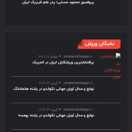
پروفسور محمود حسـابی؛ پدر علم فیـزیک ایران
نخبگان ورزش
ketabenokhbegan.ir
جولای 17, 2021
پرافتخارترین ورزشکاران ایران در المپیک
ketabenokhbegan.ir
آوریل 26, 2021
نوابغ و مدال آوران جهـانی تکواندو در رشته هانمادانگ
ketabenokhbegan.ir
آوریل 26, 2021
نوابغ و مدال آوران جهـانی تکواندو در رشته پومسه