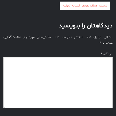
راهبری
نخبگان
لیست اصناف توزیعی آستانه اشرفیه
نوشته
قرن 15
– کتاب
دیدگاهتان را بنویسید
نخبگان
ورزش
نشانی ایمیل شما منتشر نخواهد شد.
بخش‌های موردنیاز علامت‌گذاری
ایران –
شده‌اند
*
کتاب
نخبگان
دیدگاه
*
کسب و
کار ایران
– کتاب
نخبگان
ایران