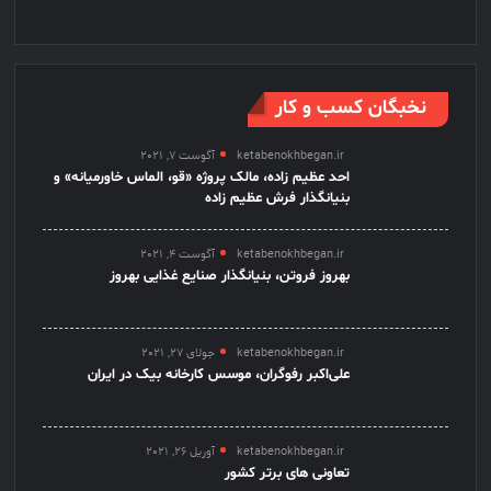
نخبگان کسب و کار
ketabenokhbegan.ir
آگوست 7, 2021
احد عظیم زاده، مالک پروژه «قو، الماس خاورمیانه» و
بنیانگذار فرش عظیم زاده
ketabenokhbegan.ir
آگوست 4, 2021
بهروز فروتن، بنیانگذار صنایع غذایی بهروز
ketabenokhbegan.ir
جولای 27, 2021
علی‌اکبر رفوگران، موسس کارخانه بیک در ایران
ketabenokhbegan.ir
آوریل 26, 2021
تعاونی های برتر کشور