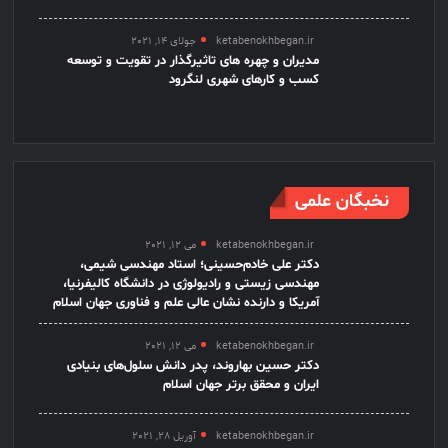
ketabenokhbegan.ir
جولای 14, 2021
مدیران و چهره های تاثیرگذار در تقویت و توسعه
کسب و کارهای شهری لنگرود
نخبگان علمی
ketabenokhbegan.ir
می 12, 2021
دکتر علی خادم‌حسینی؛ استاد مهندسی شیمی،
مهندسی زیستی و رادیولوژی در دانشگاه کالیفرنیا،
آمریکا و دارنده نشان عالی علم و فناوری جهان اسلام
ketabenokhbegan.ir
می 12, 2021
دکتر حسین بهاروند، پدر دانش سلول‌های بنیادی
ایران و محقق برتر جهان اسلام
ketabenokhbegan.ir
آوریل 28, 2021