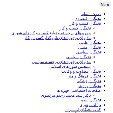
Skip
Menu
to
content
صفحه اصلی
نخبگان اقتصادی
نخبگان کسب و کار
نخبگان کسب و کار
چهره های برجسته و نوابغ کسب و کارهای شهری
مدیران و چهره های تاثیرگذار کسب و کار
نخبگان علمی
نخبگان امنیتی
نخبگان سیاسی
نخبگان سیاسی
مدیران و چهره های برجسته سیاسی
منتخبین شوراهای اسلامی
نخبگان قضاوت و وکالت
نخبگان فرهنگ و هنر
نخبگان پزشکی
نخبگان ورزش
صفحات اختصاصی چهره ها
دکتر سید محمد رحیم مرتضوی
نخبگان آینده
بیانات رهبری
کتاب نخبگان ایـــــران