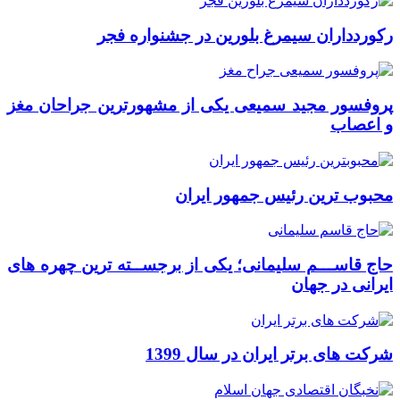
رکوردداران سیمرغ بلورین در جشنواره فجر
پروفسور مجید سمیعی یکی از مشهورترین جراحان مغز
و اعصاب
محبوب ترین رئیس جمهور ایران
حاج قاســـم سلیمانی؛ یکی از برجســته ترین چهره های
ایرانی در جهان
شرکت های برتر ایران در سال 1399