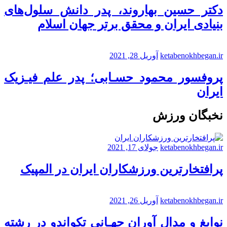
دکتر حسین بهاروند، پدر دانش سلول‌های
بنیادی ایران و محقق برتر جهان اسلام
ketabenokhbegan.ir
آوریل 28, 2021
پروفسور محمود حسـابی؛ پدر علم فیـزیک
ایران
نخبگان ورزش
ketabenokhbegan.ir
جولای 17, 2021
پرافتخارترین ورزشکاران ایران در المپیک
ketabenokhbegan.ir
آوریل 26, 2021
نوابغ و مدال آوران جهـانی تکواندو در رشته