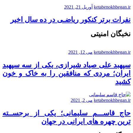
ketabenokhbegan.ir
آوریل 21, 2021
نفرات برتر کنکور ریاضـی در ده سال اخیر
نخبگان امنیتی
ketabenokhbegan.ir
می 12, 2021
سپهبد علی صیاد شیرازی، یکی از سه سپهبد
ایران؛ مردی که منافقین را به خاک و خون
کشید
ketabenokhbegan.ir
می 2, 2021
حاج قاســـم سلیمانی؛ یکی از برجســته
ترین چهره های ایرانی در جهان