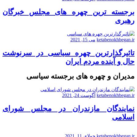
برجسته ترین چهره های مجلس خبرگان
رهبری
ketabenokhbegan.ir
می 15, 2021
تاثیرگذارترین چهره سیاسی در سرنوشت
حال و آینده مردم ایران
مدیران و چهره های برجسته سیاسی
ketabenokhbegan.ir
آگوست 24, 2021
نمایندگان مازندران در مجلس شورای
اسلامی
ketabenokhbegan.ir
جولای 11, 2021