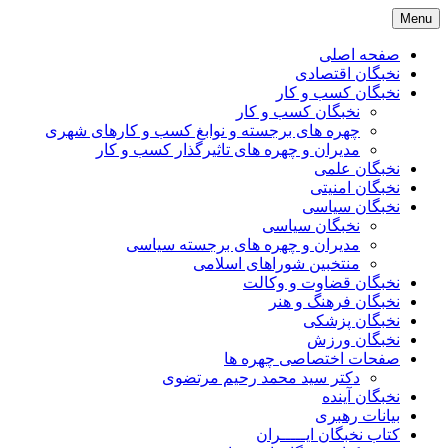
Skip
Menu
to
content
صفحه اصلی
نخبگان اقتصادی
نخبگان کسب و کار
نخبگان کسب و کار
چهره های برجسته و نوابغ کسب و کارهای شهری
مدیران و چهره های تاثیرگذار کسب و کار
نخبگان علمی
نخبگان امنیتی
نخبگان سیاسی
نخبگان سیاسی
مدیران و چهره های برجسته سیاسی
منتخبین شوراهای اسلامی
نخبگان قضاوت و وکالت
نخبگان فرهنگ و هنر
نخبگان پزشکی
نخبگان ورزش
صفحات اختصاصی چهره ها
دکتر سید محمد رحیم مرتضوی
نخبگان آینده
بیانات رهبری
کتاب نخبگان ایـــــران