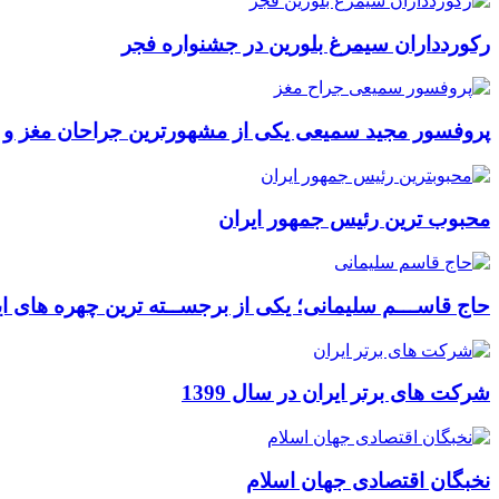
رکوردداران سیمرغ بلورین در جشنواره فجر
پروفسور مجید سمیعی یکی از مشهورترین جراحان مغز و
محبوب ترین رئیس جمهور ایران
حاج قاســـم سلیمانی؛ یکی از برجســته ترین چهره های ای
شرکت های برتر ایران در سال 1399
نخبگان اقتصادی جهان اسلام