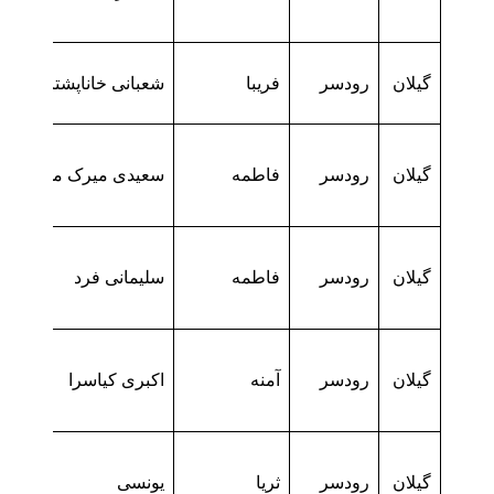
گیلان
رودسر
فریبا
شعبانی خاناپشتانی
گیلان
رودسر
فاطمه
سعیدی میرک محله
گیلان
رودسر
فاطمه
سلیمانی فرد
گیلان
رودسر
آمنه
اکبری کیاسرا
گیلان
رودسر
ثریا
یونسی