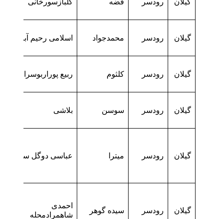
گیلان
رودسر
فضه
گلبازسورخانی
گیلان
رودسر
محمدجواد
اسلامی رحیم آباد
گیلان
رودسر
کلثوم
ربیع پوراربوسرا
گیلان
رودسر
سوسن
بلاشی
گیلان
رودسر
میترا
عباسی دوگل سرا
احمدی
گیلان
رودسر
سیده گوهر
شاهمرادمحله