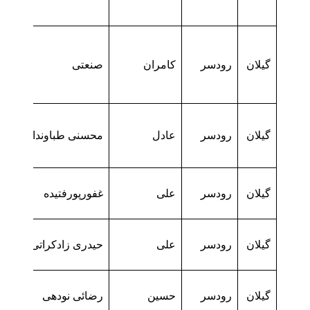
گیلان
رودسر
کامران
صنعتی
گیلان
رودسر
عادل
محسنی طباوندانی
گیلان
رودسر
علی
غفورپورفتیده
گیلان
رودسر
علی
حیدری زادکراتی
گیلان
رودسر
حسین
رضائی نودهی