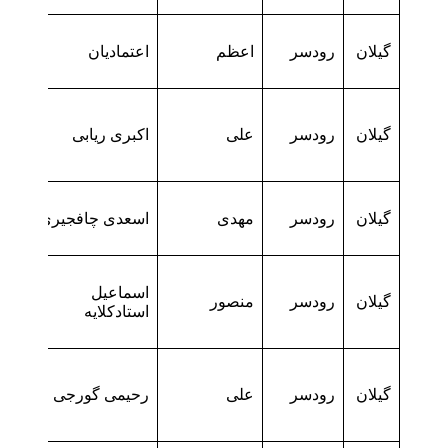
گیلان
رودسر
اعظم
اعتمادیان
گیلان
رودسر
علی
اکبری ریابی
گیلان
رودسر
مهدی
اسعدی چافجیری
اسماعیل زاده
گیلان
رودسر
منصور
استادکلایه
گیلان
رودسر
علی
رحیمی گورجی