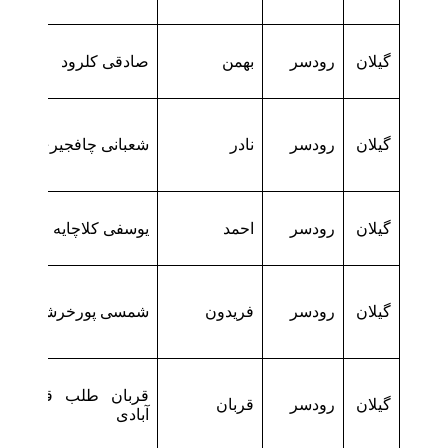
گیلان
رودسر
بهمن
صادقی کلرود
گیلان
رودسر
نادر
شعبانی چافجیری
گیلان
رودسر
احمد
یوسفی کلاچایه
گیلان
رودسر
فریدون
شمسی پورخرشتمی
قربان طلب قاسم
گیلان
رودسر
قربان
آبادی