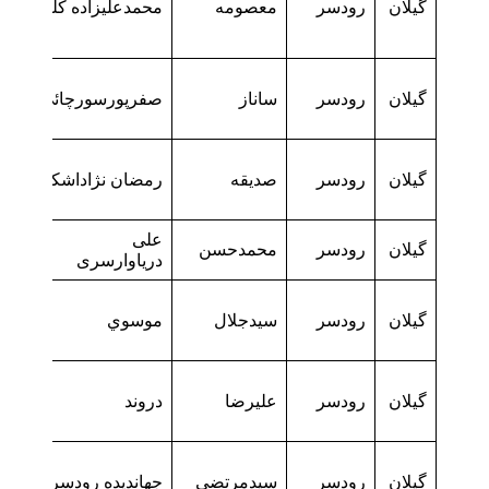
گیلان
رودسر
معصومه
محمدعلیزاده کلرود
گیلان
رودسر
ساناز
صفرپورسورچائي
گیلان
رودسر
صدیقه
رمضان نژاداشکلک
علی پناه
گیلان
رودسر
محمدحسن
دریاوارسری
گیلان
رودسر
سيدجلال
موسوي
گیلان
رودسر
علیرضا
دروند
گیلان
رودسر
سیدمرتضی
جهاندیده رودسری