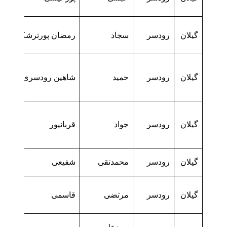
گیلان
رودسر
سجاد
رمضان پورترشکوه
گیلان
رودسر
حمید
شاهین رودسری
گیلان
رودسر
جواد
قربانپور
گیلان
رودسر
محمدتقی
شفیعی
گیلان
رودسر
مرتضی
قاسمی