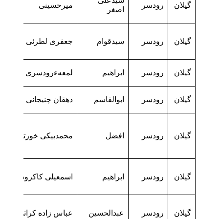
سیدعلی
گیلان
رودسر
میرحسینی
اصغر
گیلان
رودسر
سیدقوام
جعفری لطرئی
گیلان
رودسر
ابراهیم
لمعهءرودسری
گیلان
رودسر
ابوالقاسم
دهقان چنیجانی
گیلان
رودسر
افضل
محمدبیکی خورتابی
گیلان
رودسر
ابراهیم
اسمعیلی کاکرودی
گیلان
رودسر
عبدالحسین
عباس زاده کراتی