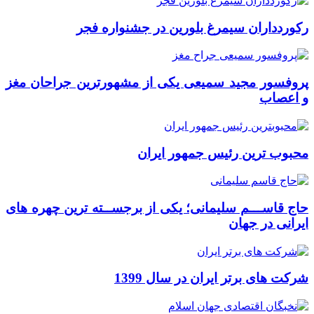
رکوردداران سیمرغ بلورین در جشنواره فجر
پروفسور مجید سمیعی یکی از مشهورترین جراحان مغز
و اعصاب
محبوب ترین رئیس جمهور ایران
حاج قاســـم سلیمانی؛ یکی از برجســته ترین چهره های
ایرانی در جهان
شرکت های برتر ایران در سال 1399