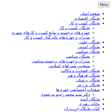
Skip
Menu
to
content
صفحه اصلی
نخبگان اقتصادی
نخبگان کسب و کار
نخبگان کسب و کار
چهره های برجسته و نوابغ کسب و کارهای شهری
مدیران و چهره های تاثیرگذار کسب و کار
نخبگان علمی
نخبگان امنیتی
نخبگان سیاسی
نخبگان سیاسی
مدیران و چهره های برجسته سیاسی
منتخبین شوراهای اسلامی
نخبگان قضاوت و وکالت
نخبگان فرهنگ و هنر
نخبگان پزشکی
نخبگان ورزش
صفحات اختصاصی چهره ها
دکتر سید محمد رحیم مرتضوی
نخبگان آینده
بیانات رهبری
کتاب نخبگان ایـــــران