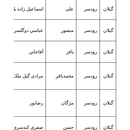
گیلان
رودسر
علی
اسماعیل زاده بلترک
گیلان
رودسر
منصور
عباسي دوگلسري
گیلان
رودسر
باقر
آقاجاني
گیلان
رودسر
محمدباقر
مرادی گیل ملک
گیلان
رودسر
مژگان
رضانور
گیلان
رودسر
حسن
صفری کندسری