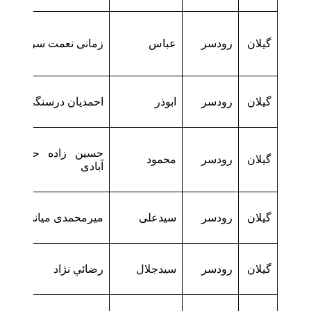
گیلان
رودسر
عباس
زمانی نعمت سرا
گیلان
رودسر
ابوذر
احمدیان درسنگی
حسین زاده حسین
گیلان
رودسر
محمود
آبادی
گیلان
رودسر
سیدعلی
میرمحمدی میانده
گیلان
رودسر
سيدجلال
رضائي نژاد