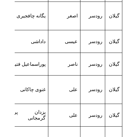
گیلان
رودسر
اصغر
یگانه چافجیری
گیلان
رودسر
عیسی
داداشی
گیلان
رودسر
ناصر
پوراسماعیل فتیدهی
گیلان
رودسر
علی
غنوی چاکانی
یزدان پرست
گیلان
رودسر
علی
گرمجانی