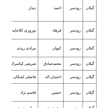
گیلان
رودسر
احمد
دیدار
گیلان
رودسر
فرهاد
نوروزی کلاچایه
گیلان
رودسر
کیوان
مرادی زیدی
گیلان
رودسر
محمدصادق
شریفی کیاسرائی
گیلان
رودسر
احسان اله
فاضلی لشکان
گیلان
رودسر
حسین
قاسم نژاد
گیلان
رودسر
محمد رحیم
زمانی نعمت سرا