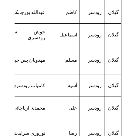
گیلان
رودسر
کاظم
عبدالله پورچابکی
خوش سلوک
گیلان
رودسر
اسماعیل
رودسری
گیلان
رودسر
مسلم
مهدویان پس چپری
گیلان
رودسر
آسیه
کامیاب رودسری
گیلان
رودسر
علی
محمدی ارپاچائی
گیلان
رودسر
رضا
نوروزی سرایدشتی