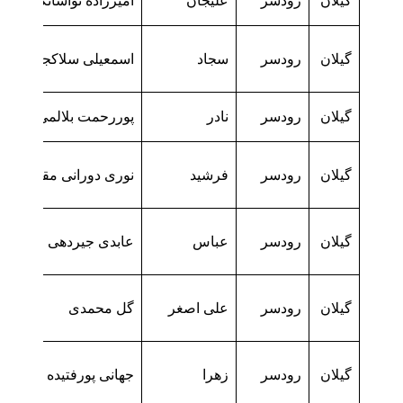
گیلان
رودسر
علیجان
امیرزاده تواسانکش
گیلان
رودسر
سجاد
اسمعیلی سلاکجانی
گیلان
رودسر
نادر
پوررحمت بلالمی
گیلان
رودسر
فرشید
نوری دورانی مقدم
گیلان
رودسر
عباس
عابدی جیردهی
گیلان
رودسر
علی اصغر
گل محمدی
گیلان
رودسر
زهرا
جهانی پورفتیده