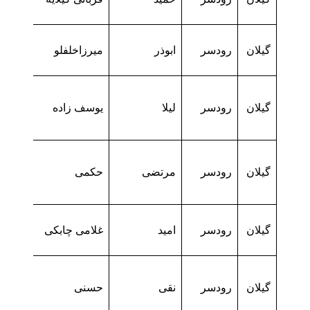
گیلان
رودسر
ابوذر
میرزاخلفلو
گیلان
رودسر
لیلا
یوسف زاده
گیلان
رودسر
مرتضی
حکمی
گیلان
رودسر
امید
غلامی چابکی
گیلان
رودسر
نقی
حسنی