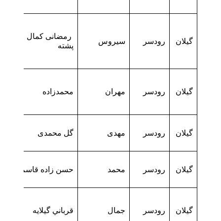
رمضانی کمال الدین
گیلان
رودسر
سیروس
پشته
گیلان
رودسر
مهران
محمدزاده
گیلان
رودسر
مهدی
گل محمدی
گیلان
رودسر
محمد
حسن زاده قاسم آباد
گیلان
رودسر
جمال
قرباني گيلايه