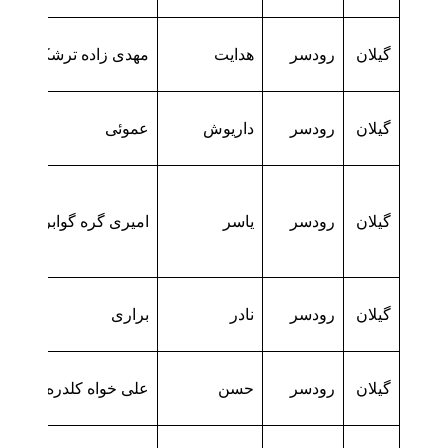
گیلان
رودسر
هدایت
مهدی زاده ترشکوه
گیلان
رودسر
داریوش
عموئی
گیلان
رودسر
یاسر
امیری گره گوابری
گیلان
رودسر
نادر
براری
گیلان
رودسر
حسن
علی خواه کلدره