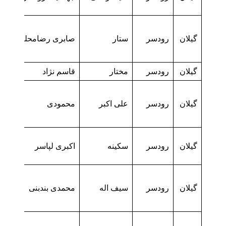
گیلان
رودسر
ستار
صابری رضامحله
گیلان
رودسر
مختار
قاسم نژاد
گیلان
رودسر
علی اکبر
محمودی
گیلان
رودسر
سکینه
اکبری لپاسر
گیلان
رودسر
سیف اله
محمدی بندبنی