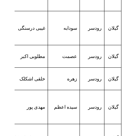
گیلان
رودسر
سودابه
غیبی درسنگی
گیلان
رودسر
عصمت
مطلوبی اکبر
گیلان
رودسر
زهره
خلقی اشکلک
گیلان
رودسر
سیده اعظم
مهدی پور