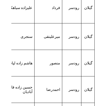
گیلان
رودسر
فرداد
علیزاده سیاهکلرودی
گیلان
رودسر
میرعلینقی
سنجری
گیلان
رودسر
منصور
هاشم زاده لپاسر
حسین زاده قاسم
گیلان
رودسر
احمدرضا
آبادیان