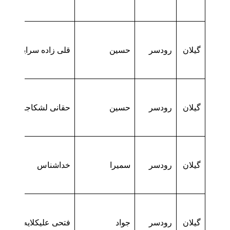
گیلان
رودسر
حسین
قلی زاده سرایدشتی
گیلان
رودسر
حسین
حقانی لشکاجانی
گیلان
رودسر
سمیرا
خداشناس
گیلان
رودسر
جواد
فتحی علیکلایه