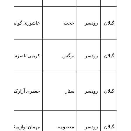
گیلان
رودسر
حجت
عاشوری گواسرائی
گیلان
رودسر
نرگس
کریمی ناصرسرائی
گیلان
رودسر
ستار
جعفری آزارکی
گیلان
رودسر
معصومه
مهمان نوازمیکال