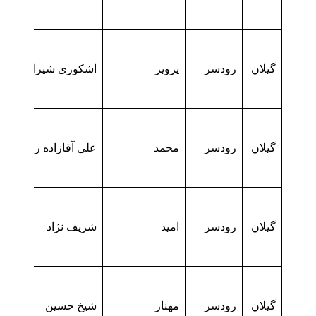
گیلان
رودسر
پرویز
اشکوری شیرایه
گیلان
رودسر
محمد
علی آقازاده رودسری
گیلان
رودسر
امید
شریف نژاد
گیلان
رودسر
مهناز
شیخ حسین