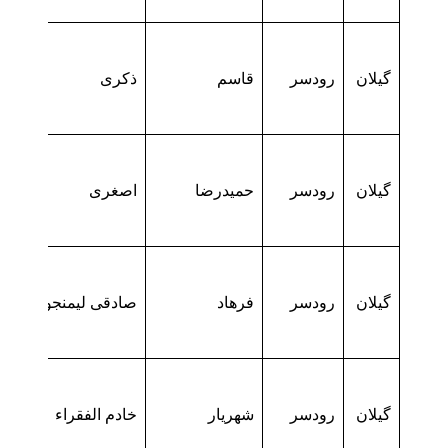
گیلان
رودسر
قاسم
ذکری
گیلان
رودسر
حمیدرضا
اصغری
گیلان
رودسر
فرهاد
صادقی لیمنجوبی
گیلان
رودسر
شهریار
خادم الفقراء