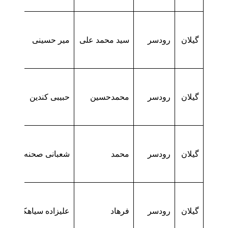
گیلان
رودسر
سید محمد علی
میر حسینی
گیلان
رودسر
محمدحسین
حبیبی کندین
گیلان
رودسر
محمد
شعبانی صحنه سرائی
گیلان
رودسر
فرهاد
علیزاده سیاهکلرودی