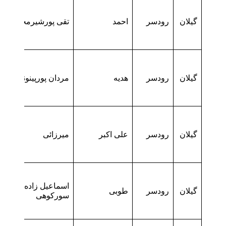
گیلان
رودسر
احمد
تقی پورشیرمحله
گیلان
رودسر
هدیه
مردان پورپینوندی
گیلان
رودسر
علی اکبر
میرزائی
اسماعیل زاده
گیلان
رودسر
طوبی
سورکوهی