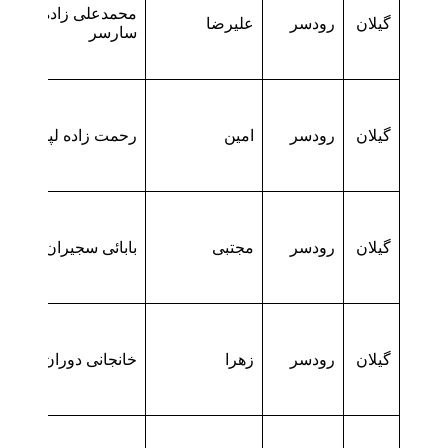
محمدعلی زاده
گیلان
رودسر
علیرضا
سارسر
گیلان
رودسر
امین
رحمت زاده لپاسر
گیلان
رودسر
مجتبی
بابائی سجیران
گیلان
رودسر
زهرا
خانجانی دوران محله