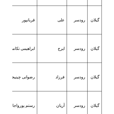
گیلان
رودسر
علی
قربانپور
گیلان
رودسر
ایرج
ابراهیمی تکامجانی
گیلان
رودسر
فرزاد
رضوانی چینیجانی
گیلان
رودسر
آریان
رستم پورواجاری