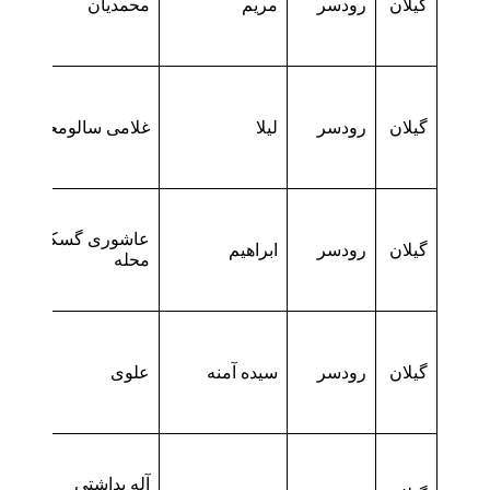
گیلان
رودسر
مریم
محمدیان
گیلان
رودسر
لیلا
غلامی سالومحله
عاشوری گسکری
گیلان
رودسر
ابراهیم
محله
گیلان
رودسر
سیده آمنه
علوی
آله بداشتی