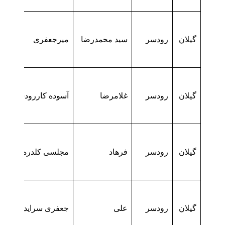
گیلان
رودسر
سید محمدرضا
میرجعفری
گیلان
رودسر
غلامرضا
آسوده کاررودسری
گیلان
رودسر
فرهاد
مجلسی کلدره
گیلان
رودسر
علی
جعفری سرایدشتی