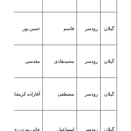
گیلان
رودسر
قاسم
حسن پور
گیلان
رودسر
محمدهادی
مقدسی
گیلان
رودسر
مصطفی
آقازاده کریشاهی
گیلان
رودسر
اسماعیل
خانی پوردرزی محله