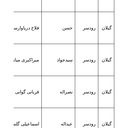
گیلان
رودسر
حسن
فلاح دریاوارسری
گیلان
رودسر
سیدجواد
میراکبری میان ده
گیلان
رودسر
نصراله
قربانی گوانی
گیلان
رودسر
عبداله
اسماعیلی گلسفید