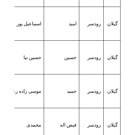
گیلان
رودسر
امید
اسماعیل پور
گیلان
رودسر
حسین
حسین نیا
گیلان
رودسر
حمید
موسی زاده رضامحله
گیلان
رودسر
فیض اله
محمدی