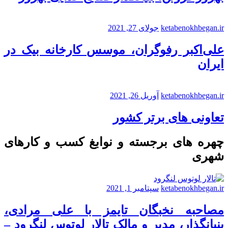
ketabenokhbegan.ir
جولای 27, 2021
علی‌اکبر رفوگران، موسس کارخانه بیک در
ایران
ketabenokhbegan.ir
آوریل 26, 2021
تعاونی های برتر کشور
چهره های برجسته و نوابغ کسب و کارهای
شهری
ketabenokhbegan.ir
سپتامبر 1, 2021
مصاحبه نخبگان تایمز با علی مرادی،
بنیانگذار، مدیر و مالک تالار لوتوس لنگرود –