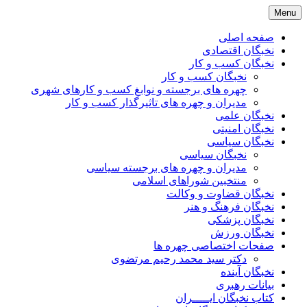
Skip
Menu
to
content
صفحه اصلی
نخبگان اقتصادی
نخبگان کسب و کار
نخبگان کسب و کار
چهره های برجسته و نوابغ کسب و کارهای شهری
مدیران و چهره های تاثیرگذار کسب و کار
نخبگان علمی
نخبگان امنیتی
نخبگان سیاسی
نخبگان سیاسی
مدیران و چهره های برجسته سیاسی
منتخبین شوراهای اسلامی
نخبگان قضاوت و وکالت
نخبگان فرهنگ و هنر
نخبگان پزشکی
نخبگان ورزش
صفحات اختصاصی چهره ها
دکتر سید محمد رحیم مرتضوی
نخبگان آینده
بیانات رهبری
کتاب نخبگان ایـــــران