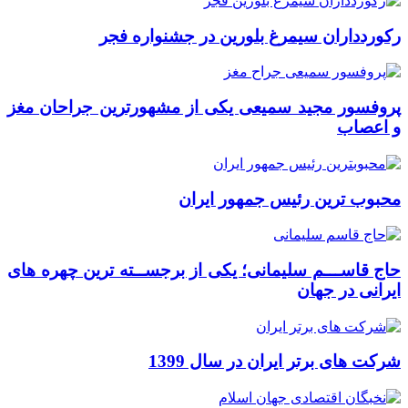
رکوردداران سیمرغ بلورین در جشنواره فجر
پروفسور مجید سمیعی یکی از مشهورترین جراحان مغز
و اعصاب
محبوب ترین رئیس جمهور ایران
حاج قاســـم سلیمانی؛ یکی از برجســته ترین چهره های
ایرانی در جهان
شرکت های برتر ایران در سال 1399