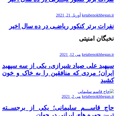
ketabenokhbegan.ir
آوریل 21, 2021
نفرات برتر کنکور ریاضـی در ده سال اخیر
نخبگان امنیتی
ketabenokhbegan.ir
می 12, 2021
سپهبد علی صیاد شیرازی، یکی از سه سپهبد
ایران؛ مردی که منافقین را به خاک و خون
کشید
ketabenokhbegan.ir
می 2, 2021
حاج قاســـم سلیمانی؛ یکی از برجســته
ترین چهره های ایرانی در جهان