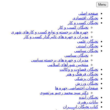
Skip
Menu
to
content
صفحه اصلی
نخبگان اقتصادی
نخبگان کسب و کار
نخبگان کسب و کار
چهره های برجسته و نوابغ کسب و کارهای شهری
مدیران و چهره های تاثیرگذار کسب و کار
نخبگان علمی
نخبگان امنیتی
نخبگان سیاسی
نخبگان سیاسی
مدیران و چهره های برجسته سیاسی
منتخبین شوراهای اسلامی
نخبگان قضاوت و وکالت
نخبگان فرهنگ و هنر
نخبگان پزشکی
نخبگان ورزش
صفحات اختصاصی چهره ها
دکتر سید محمد رحیم مرتضوی
نخبگان آینده
بیانات رهبری
کتاب نخبگان ایـــــران