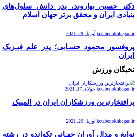
دکتر حسین بهاروند، پدر دانش سلول‌های
بنیادی ایران و محقق برتر جهان اسلام
ketabenokhbegan.ir
آوریل 28, 2021
پروفسور محمود حسـابی؛ پدر علم فیـزیک
ایران
نخبگان ورزش
ketabenokhbegan.ir
جولای 17, 2021
پرافتخارترین ورزشکاران ایران در المپیک
ketabenokhbegan.ir
آوریل 26, 2021
نوابغ و مدال آوران جهـانی تکواندو در رشته