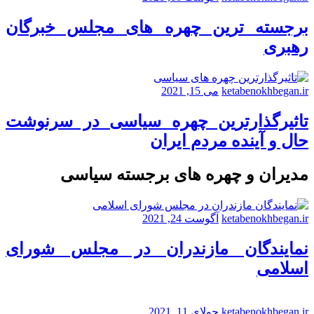
برجسته ترین چهره های مجلس خبرگان
رهبری
ketabenokhbegan.ir
می 15, 2021
تاثیرگذارترین چهره سیاسی در سرنوشت
حال و آینده مردم ایران
مدیران و چهره های برجسته سیاسی
ketabenokhbegan.ir
آگوست 24, 2021
نمایندگان مازندران در مجلس شورای
اسلامی
ketabenokhbegan.ir
جولای 11, 2021