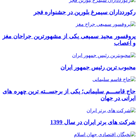
رکوردداران سیمرغ بلورین در جشنواره فجر
پروفسور مجید سمیعی یکی از مشهورترین جراحان مغز
و اعصاب
محبوب ترین رئیس جمهور ایران
حاج قاســـم سلیمانی؛ یکی از برجســته ترین چهره های
ایرانی در جهان
شرکت های برتر ایران در سال 1399