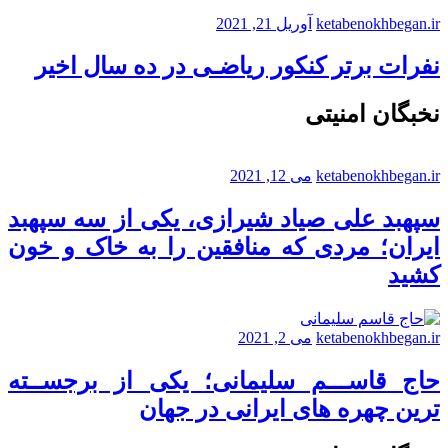
ketabenokhbegan.ir
آوریل 21, 2021
نفرات برتر کنکور ریاضـی در ده سال اخیر
نخبگان امنیتی
ketabenokhbegan.ir
می 12, 2021
سپهبد علی صیاد شیرازی، یکی از سه سپهبد
ایران؛ مردی که منافقین را به خاک و خون
کشید
ketabenokhbegan.ir
می 2, 2021
حاج قاســـم سلیمانی؛ یکی از برجســته
ترین چهره های ایرانی در جهان