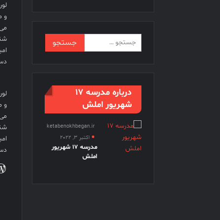
لور
و م
می 
جستجو
شنا
برای:
امي
دست
درباره مدرسه 17
لور
شهریور املش
و م
می 
ketabenokhbegan.ir
شنا
اکتبر 3, 2022
امي
مدرسه 17 شهریور
دست
املش
ور