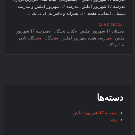
چهار راه
مدرسه 17 شهریور املش: مدرسه 17 شهریور املش و مدرسه.
پارک +
دبستان، ابتدایی، هفده، 17، پسرانه و دخترانه. 1، 2، یک …
شماره +
تلفن +
READ MORE
آدرس +
دبستان 17 شهریور املش
کتاب نخبگان
مدرسه 17 شهریور
لوکیشن 
املش
مدرسه هفده شهریور املش
نخبگان
نخبگان تایمز
برای
۱ دیدگاه
دریافت +
مدرسه
کارنامه +
17
کد ملی +
شهریور
پایه +
املش
مقطع +
دولتی +
گیلان +
دسته‌ها
آموزش +
پرورش +
مدرسه 17 شهریور املش
اداره +
ویژه
مدیر +
معاون +