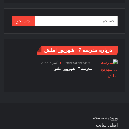
خانم + آق
+ تعطیلی
+ مدارس
جستجو
+ دانش
برای:
آموزان +
لیست +
سایت +
درباره مدرسه 17 شهریور املش
نخبگان +
تایمز +
ketabenokhbegan.ir
اکتبر 3, 2022
madrese-
مدرسه 17 شهریور املش
17-
hahrivar-
amlash
ورود به صفحه
اصلی سایت