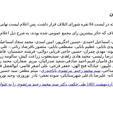
ن
شورای ائتلاف انصراف داد.
مدی- اسماعیل احمدی -حسین اخگرپور- امین اسدی- محمد سجاد اسماعیلی
دی بابایی- عظیم بابایی- مصطفی بابایی- منصور باقرصاد رنانی – علی 
لوند- مهدی چمران- حسین حاجی قربانی دولابی- فرشته حشمتیان- ف
ا رئیسی- محمد هادی زاهدی- سیدیعقوب زراعت کیش- سالومه زریه-
ق فامیان قدیم-احمد صادقی-سعید صدرائیان- مریم صفاران- محمد رض
لیپور- عباداله فتح الهی- جعفر فرجی- علی اصغر قائمی- ابوالفضل 
مداحی-
سید محمد رحیم مرتضوی باباحیدری
– میثم مظفر- سید حسین
گانه- علیرضا نادعلی شهرستانکی- سوده نجفی- نادر نوروزی- وحید نور