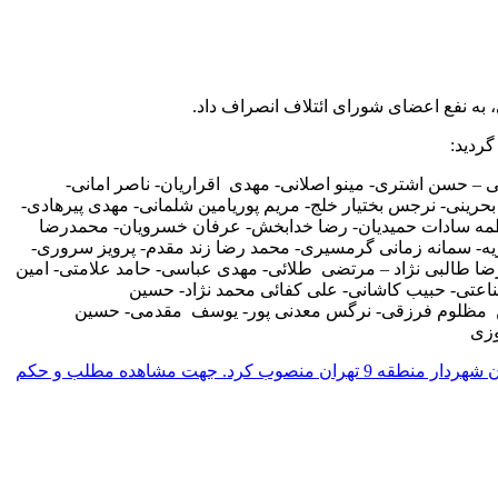
 – حسن اشتری- مینو اصلانی- مهدی اقراریان- ناصر امانی-
بحرینی- نرجس بختیار خلج- مریم پوریامین شلمانی- مهدی پیرهادی-
اطمه سادات حمیدیان- رضا خدابخش- عرفان خسرویان- محمدرضا
 سمانه زمانی گرمسیری- محمد رضا زند مقدم- پرویز سروری-
ا طالبی نژاد – مرتضی طلائی- مهدی عباسی- حامد علامتی- امین
قناعتی- حبیب کاشانی- علی کفائی محمد نژاد- حسین
 مظلوم فرزقی- نرگس معدنی پور- یوسف مقدمی- حسین
وزی
خاطر نشان می گردد؛ علیرضا زاکانی شهردار تهران، در بیست و یکم اردیبهشت 1401 طی حکمی دکتر سید محمد رحیم مرتضوی را به عنوان شهردار منطقه 9 تهران منصوب کرد. جهت مشاهده مطلب و حکم